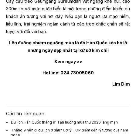
Cây cầu treo Geumgang Gureumdari vắt ngang khe núi, cao
300m so với mực nước biển là một trong những điểm khiến du
khách ấn tượng với nơi đây. Nếu bạn là người ưa mạo hiểm,
liều lĩnh, trải nghiệm ngắm cảnh từ cáp treo chắc chắn sẽ rất
tuyệt vời đối với bạn.
Lên đường chiêm ngưỡng mùa lá đỏ Hàn Quốc kẻo bỏ lỡ
những ngày đẹp nhất tại xứ sở kim chi!
Xem ngay >>
Hotline: 024.73005060
Lim Dim
Các tin liên quan
Du lịch Hàn Quốc tháng 9: Tận hưởng mùa thu 2026 lãng mạn
Tháng 9 nên đi du lịch ở đâu? Gợi ý TOP điểm đến lý tưởng của năm
2026