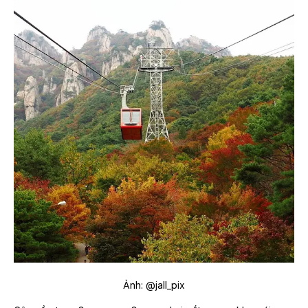
Ảnh: @jall_pix