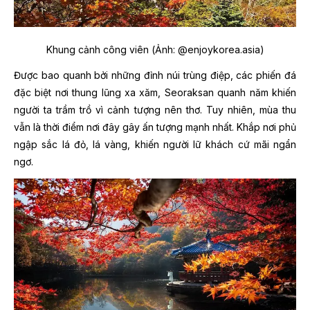
Khung cảnh công viên (Ảnh: @enjoykorea.asia)
Được bao quanh bởi những đỉnh núi trùng điệp, các phiến đá
đặc biệt nơi thung lũng xa xăm, Seoraksan quanh năm khiến
người ta trầm trồ vì cảnh tượng nên thơ. Tuy nhiên, mùa thu
vẫn là thời điểm nơi đây gây ấn tượng mạnh nhất. Khắp nơi phủ
ngập sắc lá đỏ, lá vàng, khiến người lữ khách cứ mãi ngẩn
ngơ.