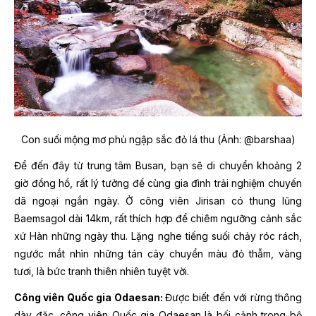
Con suối mộng mơ phủ ngập sắc đỏ lá thu (Ảnh: @barshaa)
Để đến đây từ trung tâm Busan, bạn sẽ di chuyển khoảng 2
giờ đồng hồ, rất lý tưởng để cùng gia đình trải nghiệm chuyến
dã ngoại ngắn ngày. Ở công viên Jirisan có thung lũng
Baemsagol dài 14km, rất thích hợp để chiêm ngưỡng cảnh sắc
xứ Hàn những ngày thu. Lặng nghe tiếng suối chảy róc rách,
ngước mắt nhìn những tán cây chuyển màu đỏ thẫm, vàng
tươi, là bức tranh thiên nhiên tuyệt vời.
Công viên Quốc gia Odaesan:
Được biết đến với rừng thông
dày đặc, công viên Quốc gia Odaesan là bối cảnh trong bộ