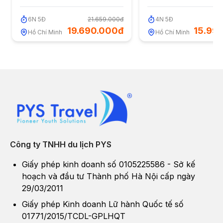
6
N
5
Đ
21.659.000đ
4
N
5
Đ
17
19.690.000đ
15.99
Hồ Chí Minh
Hồ Chí Minh
Công ty TNHH du lịch PYS
Giấy phép kinh doanh số 0105225586 - Sở kế
hoạch và đầu tư Thành phố Hà Nội cấp ngày
29/03/2011
Giấy phép Kinh doanh Lữ hành Quốc tế số
01771/2015/TCDL-GPLHQT