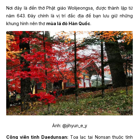
Nơi đây là đền thờ Phật giáo Wolijeongsa, được thành lập từ
năm 643. Đây chính là vị trí đắc địa để bạn lưu giữ những
khung hình nên thơ
mùa lá đỏ Hàn Quốc
.
Ảnh:
@jihyun_e_y
Công viên tỉnh Daedunsan:
Tọa lạc tại Nonsan thuộc tỉnh