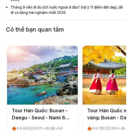
Tháng 9 nên đi du lịch nước ngoài ở đâu? Gợi ý 11 điểm đến đẹp, dễ
đi và đáng trải nghiệm nhất 2026
Có thể bạn quan tâm
Tour Hàn Quốc: Busan -
Tour Hàn Quốc mù
Daegu - Seoul - Nami 6
vàng: Busan - Daeg
ngày 5 đêm từ TP.HCM
Seoul 4 ngày 5 đêm
4.9
(
451
)
|
3007
+ đã đặt chỗ
4.9
(
353
)
|
2354
+ đã đặt
TP.HCM