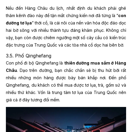
Nếu đến Hàng Châu du lịch, nhất định du khách phải ghé
thăm kênh đào này để tận mắt chứng kiến nơi đã từng là “
con
đường tơ lụa
” thời cổ, là cái nôi của nền văn hóa độc đáo dọc
hai bờ sông với nhiều thành tựu đáng khâm phục. Không chỉ
vậy, bạn còn được chiêm ngưỡng một số cây cầu có kiến trúc
đặc trưng của Trung Quốc và các tòa nhà cổ dọc hai bên bờ.
3.5. Phố Qinghefang
Con phố đi bộ Qinghefang là
thiên đường mua sắm ở Hàng
Châu
. Dạo trên đường, bạn chắc chắn sẽ bị thu hút bởi rất
nhiều những món hàng được bày bán khắp nơi. Đến phố
Qinghefang, du khách có thể mua được tơ lụa, trà, gốm sứ và
nhiều thứ khác. Vốn là trung tâm tơ lụa của Trung Quốc nên
giá cả ở đây tương đối mềm.