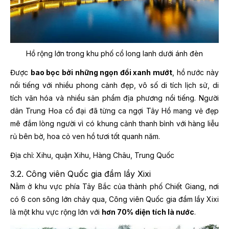
Hồ rộng lớn trong khu phố cổ long lanh dưới ánh đèn
Được
bao bọc bởi những ngọn đồi xanh mướt
, hồ nước này
nổi tiếng với nhiều phong cảnh đẹp, vô số di tích lịch sử, di
tích văn hóa và nhiều sản phẩm địa phương nổi tiếng. Người
dân Trung Hoa cổ đại đã từng ca ngợi Tây Hồ mang vẻ đẹp
mê đắm lòng người vì có khung cảnh thanh bình với hàng liễu
rủ bên bờ, hoa cỏ ven hồ tươi tốt quanh năm.
Địa chỉ: Xihu, quận Xihu, Hàng Châu, Trung Quốc
3.2. Công viên Quốc gia đầm lầy Xixi
Nằm ở khu vực phía Tây Bắc của thành phố Chiết Giang, nơi
có 6 con sông lớn chảy qua, Công viên Quốc gia đầm lầy Xixi
là một khu vực rộng lớn với
hơn 70% diện tích là nước
.