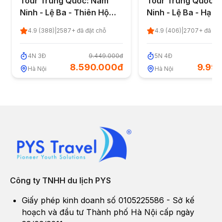
Tour Trung Quốc: Nam
Tour Trung Quốc:
Ninh - Lệ Ba - Thiên Hộ
Ninh - Lệ Ba - Hạ T
Miêu Trại - Trấn Viễn 4
Trấn - Trấn Viễn C
4.9
(
388
)
|
2587
+ đã đặt chỗ
4.9
(
406
)
|
2707
+ đã đặt
ngày 3 đêm từ Hà Nội -
- Thiên Hộ Miêu Trạ
Quốc Khánh 2/9/2026
ngày 4 đêm từ Hà N
4
N
3
Đ
9.449.000đ
5
N
4
Đ
10
(No Shopping)
Quốc khánh 2/9/2
8.590.000đ
9.99
Hà Nội
Hà Nội
Shopping)
Công ty TNHH du lịch PYS
Giấy phép kinh doanh số 0105225586 - Sở kế
hoạch và đầu tư Thành phố Hà Nội cấp ngày