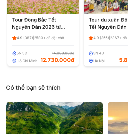
Tour Đông Bắc Tết
Tour du xuân Đông
Nguyên Đán 2026 từ
Tết Nguyên Đán 20
TP.HCM (Đã kết thúc)
Hà Nội (Đã kết thúc
4.9
(
387
)
|
2580
+ đã đặt chỗ
4.9
(
355
)
|
2367
+ đã đặt
5
N
5
Đ
14.003.000đ
5
N
4
Đ
6
12.730.000đ
5.88
Hồ Chí Minh
Hà Nội
Có thể bạn sẽ thích