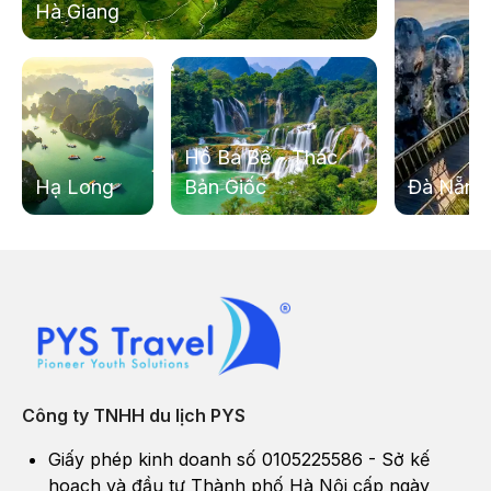
Hà Giang
Hồ Ba Bể - Thác
Hạ Long
Bản Giốc
Đà Nẵng
Công ty TNHH du lịch PYS
Giấy phép kinh doanh số 0105225586 - Sở kế
hoạch và đầu tư Thành phố Hà Nội cấp ngày