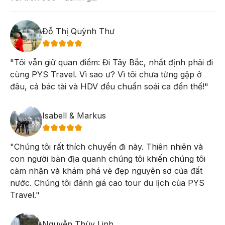
yên bình để nghỉ dưỡng.
nghiêm ngặt và điều kiện tự nhiên thuận lợi. Hồ Ba Bể có mặt
nước phẳng lặng, ít khi có sóng lớn, đặc biệt là vào những
ngày thời tiết đẹp, tạo ra điều kiện lý tưởng cho việc du ngoạn
Đỗ Thị Quỳnh Thư
trên thuyền.
Chùa Phật Tích Trúc Lâm Bản Giốc
"
Tôi vẫn giữ quan điểm: Đi Tây Bắc, nhất định phải đi
là điểm du xuân tâm linh
cùng PYS Travel. Vì sao ư? Vì tôi chưa từng gặp ở
không thể bỏ qua trong hành trình khám phá Cao Bằng dịp
đâu, cả bác tài và HDV đều chuẩn soái ca đến thế!
"
Tết, tọa lạc trên sườn núi Phia Nhằm, cách thác Bản Giốc
không xa. Ngôi chùa thuộc hệ phái Trúc Lâm Yên Tử, nổi bật
với kiến trúc thuần Việt, lưng tựa núi, mặt hướng thác, không
Isabell & Markus
gian thanh tịnh giữa thiên nhiên hùng vĩ. Đầu năm, du khách
đến đây không chỉ chiêm bái, cầu bình an – tài lộc cho năm
"
Chúng tôi rất thích chuyến đi này. Thiên nhiên và
mới mà còn được ngắm toàn cảnh thác Bản Giốc trong tiết trời
con người bản địa quanh chúng tôi khiến chúng tôi
xuân se lạnh, tạo nên trải nghiệm vừa linh thiêng vừa thư thái,
cảm nhận và khám phá vẻ đẹp nguyên sơ của đất
rất phù hợp với tour du xuân 3N3Đ.
nước. Chúng tôi đánh giá cao tour du lịch của PYS
Travel.
"
Nguyễn Thùy Linh