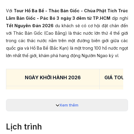
Với
Tour Hồ Ba Bể - Thác Bản Giốc - Chùa Phật Tích Trúc
Lâm Bản Giốc - Pác Bó 3 ngày 3 đêm từ TP.HCM
dịp nghỉ
Tết Nguyên Đán 2026
du khách sẽ có cơ hội đặt chân đến
với Thác Bản Giốc (Cao Bằng) là thác nước lớn thứ 4 thế giới
trong các thác nước nằm trên một đường biên giới giữa các
quốc gia và Hồ Ba Bể (Bắc Kạn) là một trong 100 hồ nước ngọt
lớn nhất thế giới, khám phá hang động Ngườm Ngao kỳ vĩ.
NGÀY KHỞI HÀNH 2026
GIÁ TOUR T
18/02/2026 (Mùng 2 Tết)
19/02/2026 (Mùng 3 Tết)
Xem thêm
26/02/2026; 05/03/2026; 12/03/2026
Lịch trình