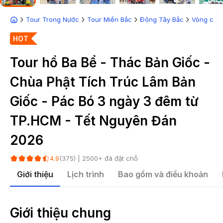
Tour Trong Nước
Tour Miền Bắc
Đông Tây Bắc
Vòng cun
HOT
Tour hồ Ba Bể - Thác Bản Giốc -
Chùa Phật Tích Trúc Lâm Bản
Giốc - Pác Bó 3 ngày 3 đêm từ
TP.HCM - Tết Nguyên Đán
2026
(
375
) |
2500
+ đã đặt chỗ
4.9
Giới thiệu
Lịch trình
Bao gồm và điều khoản
Giới thiệu chung