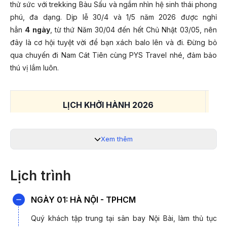
thử sức với trekking Bàu Sấu và ngắm nhìn hệ sinh thái phong
phú, đa dạng. Dịp lễ 30/4 và 1/5 năm 2026 được nghỉ
hẳn
4 ngày
, từ thứ Năm 30/04 đến hết Chủ Nhật 03/05, nên
đây là cơ hội tuyệt vời để bạn xách balo lên và đi. Đừng bỏ
qua chuyến đi Nam Cát Tiên cùng PYS Travel nhé, đảm bảo
thú vị lắm luôn.
LỊCH KHỞI HÀNH 2026
GI
24/04/2026; 25/04/2026 (Giỗ tổ Hùng Vương)
Xem thêm
29/04/2026; 30/04/2026; 01/05/2026
Lịch trình
Lưu ý:
Giá tour chỉ từ và phụ thuộc vào tình trạng vé máy bay.
Quý khách liên hệ 19003440 để được hỗ trợ chi tiết.
NGÀY 01: HÀ NỘI - TPHCM
Quý khách tập trung tại sân bay Nội Bài, làm thủ tục
Tour Nam Cát Tiên dịp lễ 30/4 - 1/5 là một