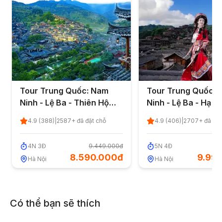
sấu ở quanh. Tại đây, bạn hoàn toàn có thể chứng kiến cảnh
cá sấu thật bằng da bằng thịt ẩn mình dưới đầm lầy chờ đợi
săn mồi. Và khi hoàng hôn buông xuống, vệt nắng vàng ươm
tưới lên Bàu Sấu một vẻ đẹp nên thơ tựa tiên cảnh. Những cơn
gió lướt qua khiến cỏ khẽ lay đưa ta vào những phút giây tĩnh
lặng, bình yên giữa thiên nhiên trong lành.
Bạn đã bao giờ nghe về tên gọi
cây đa “bóp cổ”
hay
có thể gọi bằng tên khác là “ma cây” - Đó chính xác là
Check in biểu tượng của VQG Cát Tiên:
Cây Tung cổ
Tour Trung Quốc: Nam
Tour Trung Quốc:
tên của 1 loại cây ở trong vườn, gắn liền với quy luật
thụ 500 tuổi
, Bộ rễ to nổi lên trên mặt đất kéo dài hàng
Ninh - Lệ Ba - Thiên Hộ
Ninh - Lệ Ba - Hạ T
sinh tồn của nó. Và cung đường tuyệt đẹp sẽ dẫn lối
Miêu Trại - Trấn Viễn 4
Trấn - Trấn Viễn C
chục mét và thân cây đồ sộ đến 15 người dang tay ôm
4.9
(
388
)
|
2587
+ đã đặt chỗ
4.9
(
406
)
|
2707
+ đã đặt
quý khách đến một cây si trăm thân đã tồn tại hơn 400
ngày 3 đêm từ Hà Nội -
- Thiên Hộ Miêu Trạ
không xuể. Băng qua những chiếc cầu gỗ của khu rừng
năm, các rễ tỏa ra tứ phía, uốn mình trên dòng suối tươi
Quốc Khánh 2/9/2026
ngày 4 đêm từ Hà N
ngập nước, đoàn đến với
Bàu Sấu
.
4
N
3
Đ
9.449.000đ
5
N
4
Đ
10
mát chảy quanh năm.
(No Shopping)
Quốc khánh 2/9/2
8.590.000đ
9.99
Hà Nội
Hà Nội
Shopping)
Có thể bạn sẽ thích
Nếu bạn là người yêu thiên nhiên, thích khám phá các loài
động thực vật, yêu du lịch sinh thái, vườn quốc gia Cát Tiên là