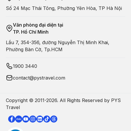
Số 24 Mạc Thái Tông, Phường Yên Hòa, TP Hà Nội
Văn phòng đại diện tại
TP. Hồ Chí Minh
Lầu 7, 354-356, đường Nguyễn Thị Minh Khai,
Phường Bàn Cờ, Tp.HCM
1900 3440
Trên con đường heo hút dẫn lối, dưới ánh đèn pha, thi
thoảng du khách sẽ được ngắm nhìn hình ảnh những
contact@pystravel.com
chú lợn rừng kiếm ăn ban đêm, những chú chồn hương
chuyền mình trên cành cây để tìm quả chín hay những
chú nhím, trút đang chậm chạp bò trên đường…
(chi phí
Copyright © 2011-
2026
. All Rights Reserved by PYS
tự túc)
Travel