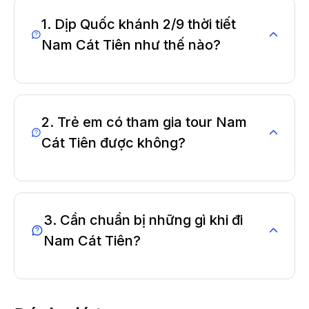
hành, phạt 75% trên giá tour.
Travel)
Nếu khách hàng không đồng ý: PYS Travel sẽ hoàn
1. Dịp Quốc khánh 2/9 thời tiết
Hủy tour trong vòng từ 0 – 3 ngày trước ngày khởi
lại tiền
hành, phạt 100% giá trị tour.
Tiếp tục hành trình “lạc bước rừng Cát Tiên”, dưới sự
Nam Cát Tiên như thế nào?
Trường hợp PYS Travel thông báo trễ hơn 07 ngày
dẫn dắt của người HDV giàu kinh nghiệm, quý khách sẽ
Ngày lễ tết không hoàn, không hủy, không đổi,
Quý khách có thể dừng chân ở
Forest Eco Lodge
, vừa
trước ngày khởi hành và cũng không có ngày khởi
Thời điểm cuối tháng 8, đầu tháng 9 vẫn nằm trong
không áp dụng chính sách hủy trên.
được chiêm ngưỡng
cây Tung cổ thụ
với tuổi đời 400
nhâm nhi những ly cocktail tươi mát vừa thưởng thức
hành, hay tuyến khác phù hợp yêu cầu khách, PYS
mùa xanh của Nam Cát Tiên. Thời tiết mát mẻ, cây cối
năm, bộ rễ nổi lên mặt đất nhìn như những con đại mãng
Travel sẽ hoàn lại tất cả tiền khách đã đóng cho
khung cảnh yên bình của rừng Cát Tiên, nghe tiếng
tươi tốt, thích hợp cho các hoạt động khám phá thiên
quý khách.
xà đang uốn lượn.
chim ríu rít gọi bầy, hòa cùng tiếng suối chảy tạo nên 1
nhiên. Tuy nhiên, thỉnh thoảng có thể xuất hiện những
2. Trẻ em có tham gia tour Nam
bản nhạc núi rừng tươi vui.
(Chi phí tự túc).
cơn mưa ngắn, thường không kéo dài.
Cát Tiên được không?
Hoàn toàn được. Tour Nam Cát Tiên phù hợp với nhiều
độ tuổi, bao gồm cả trẻ em. Tuy nhiên, phụ huynh nên
cân nhắc độ tuổi, thể trạng và khả năng vận động của
bé vì lịch trình thường có các hoạt động đi bộ trong
3. Cần chuẩn bị những gì khi đi
rừng, tham quan các tuyến sinh thái và khám phá thiên
Vườn quốc gia Nam Cát Tiên
là khu bảo tồn thiên nhiên nằm
Nam Cát Tiên?
nhiên ngoài trời.
trên địa bàn 5 huyện Tân Phú, Vĩnh Cửu (Đồng Nai), Cát Tiên,
Bảo Lộc (Lâm Đồng) và Bù Đăng (Bình Phước), cách TP.HCM
Du khách cần chuẩn bị trang phục phù hợp nhất là
150km về phía bắc. Khu đất ngập nước Bàu Sấu cách trung
quần áo dài tay, chất liệu thoáng mát để vừa dễ vận
động vừa hạn chế côn trùng đốt, áo khoác mỏng. Du
tâm Vườn 14 km. Đây cũng là nơi khiến mọi người lưu luyến