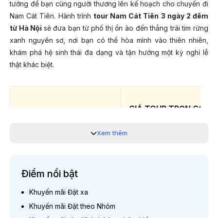
tưởng để bạn cùng người thương lên kế hoạch cho chuyến đi
Nam Cát Tiên. Hành trình
tour Nam Cát Tiên 3 ngày 2 đêm
từ Hà Nội
sẽ đưa bạn từ phố thị ồn ào đến thẳng trái tim rừng
xanh nguyên sơ, nơi bạn có thể hòa mình vào thiên nhiên,
khám phá hệ sinh thái đa dạng và tận hưởng một kỳ nghỉ lễ
thật khác biệt.
GIÁ TOUR TRỌN GÓI C
NGÀY KHỞI HÀNH 2026
Xem thêm
28/08/2026; 31/08/2026
7.380.00
Điểm nổi bật
*Lưu ý:
Giá chỉ từ và phụ thuộc vào tình trạng vé máy bay.
Khuyến mãi Đặt xa
Quý khách liên hệ hotline 19003440 để được hỗ trợ chi tiết.
Khuyến mãi Đặt theo Nhóm