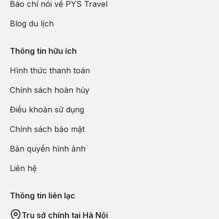
Báo chí nói về PYS Travel
Tối:
Dùng cơm tối tại nhà hàng.
Về tới TP.HCM, kết thúc chuyến du lịch
Nam Cát Tiên,
Blog du lịch
19h00:
Đoàn tập trung lên xe và bắt đầu
khám phá
PYS Travel
chào tạm biệt Quý khách và hẹn gặp lại
đời sống về đêm của các loài thú.
HDV sẽ đưa quý
Quý khách trong các tour du lịch tiếp theo.
Thông tin hữu ích
khách xuyên qua những cánh rừng tĩnh lặng, đến
Xe đón quý khách từ điểm hẹn ra sân bay Tân Sơn Nhất
những trảng cỏ rộng lớn bằng xe mui trần, nơi nhiều loài
Hình thức thanh toán
làm thủ tục chuyến bay về lại Hà Nội.
thú tìm thức ăn.
Chính sách hoàn hủy
Chú ý:
Thứ tự chương trình có thể thay đổi theo sự sắp
xếp của PYS Travel để phù hợp với tình hình thực tế
Điều khoản sử dụng
nhưng vẫn đảm bảo đầy đủ các điểm tham quan đã nêu
trong chương trình.
Chính sách bảo mật
Bản quyền hình ảnh
Liên hệ
Thông tin liên lạc
Trụ sở chính tại Hà Nội