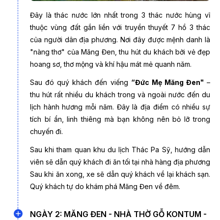
Đây là thác nước lớn nhất trong 3 thác nước hùng vĩ
thuộc vùng đất gắn liền với truyền thuyết 7 hồ 3 thác
của người dân địa phương. Nơi đây được mệnh danh là
"nàng thơ" của Măng Đen, thu hút du khách bởi vẻ đẹp
hoang sơ, thơ mộng và khí hậu mát mẻ quanh năm.
Sau đó quý khách đến viếng
“Đức Mẹ Măng Đen"
–
thu hút rất nhiều du khách trong và ngoài nước đến du
Hồ Đắk Ke
lịch hành hương mỗi năm. Đây là địa điểm có nhiều sự
tích bí ẩn, linh thiêng mà bạn không nên bỏ lỡ trong
chuyến đi.
Sau khi tham quan khu du lịch Thác Pa Sỹ, hướng dẫn
viên sẽ dẫn quý khách đi ăn tối tại nhà hàng địa phương
Sau khi ăn xong, xe sẽ dẫn quý khách về lại khách sạn.
Quý khách tự do khám phá Măng Đen về đêm.
NGÀY 2: MĂNG ĐEN - NHÀ THỜ GỖ KONTUM -