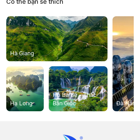
Có thể bạn sẽ thích
Hà Giang
Sau đó quý khách sẽ ghé ăn tối tại nhà hàng địa
phương
Sau khi ăn xong, xe và hướng dẫn viên sẽ dẫn quý
khách về lại khách sạn. Quý khách tự do khám phá
thành phố Pleiku về đêm.
Hồ Ba Bể - Thác
Hạ Long
Bản Giốc
Đà Nẵng