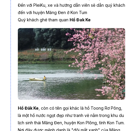
nguyên yên bình, khí hậu mát mẻ quanh năm, cảnh sắc
Đến với PleiKu, xe và hướng dẫn viên sẽ dẫn quý khách
nguyên sơ và văn hóa đậm đà bản sắc Tây Nguyên. Đây là
đến với huyện Măng Đen ở Kon Tum
lựa chọn lý tưởng để nghỉ ngơi, thư giãn sau những ngày làm
Quý khách ghé tham quan
Hồ Đak Ke
việc căng thẳng.
Hồ Đăk Ke
, còn có tên gọi khác là hồ Toong Rơ Pông,
là một hồ nước ngọt đẹp như tranh vẽ nằm trong khu du
lịch sinh thái Măng Đen, huyện Kon Plông, tỉnh Kon Tum.
Nơi đây được mệnh danh là "đôi mắt xanh" của Măng