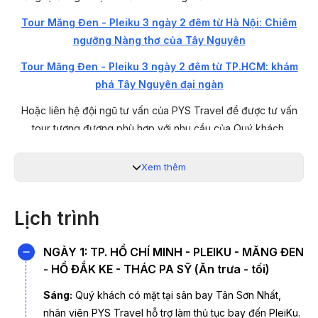
Tour Măng Đen - Pleiku 3 ngày 2 đêm từ Hà Nội: Chiêm
ngưỡng Nàng thơ của Tây Nguyên
Tour Măng Đen - Pleiku 3 ngày 2 đêm từ TP.HCM: khám
phá Tây Nguyên đại ngàn
Hoặc liên hệ đội ngũ tư vấn của PYS Travel để được tư vấn
tour tương đương phù hợp với nhu cầu của Quý khách.
Hotline: 19003440
Xem thêm
Dịp lễ 2/9 là thời điểm lý tưởng để tạm rời thành phố và tận
hưởng không gian trong lành của núi rừng Tây Nguyên. Tour
Lịch trình
Măng Đen - Pleiku 3 ngày 2 đêm từ TP.HCM sẽ đưa bạn khám
phá vẻ đẹp hoang sơ, khí hậu se lạnh dễ chịu và những trải
NGÀY 1: TP. HỒ CHÍ MINH - PLEIKU - MĂNG ĐEN
nghiệm văn hóa đặc trưng của vùng đất đại ngàn.
- HỒ ĐẮK KE - THÁC PA SỸ (Ăn trưa - tối)
Hành trình Măng Đen - Pleiku 3 ngày 2 đêm khởi hành từ
Sáng:
Quý khách có mặt tại sân bay Tân Sơn Nhất,
TP.HCM dịp lễ 2/9 sẽ đưa du khách đến với vùng đất cao
nhân viên PYS Travel hỗ trợ làm thủ tục bay đến PleiKu.