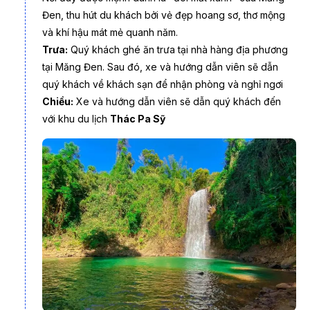
Đen, thu hút du khách bởi vẻ đẹp hoang sơ, thơ mộng
và khí hậu mát mẻ quanh năm.
Trưa:
Quý khách ghé ăn trưa tại nhà hàng địa phương
tại Măng Đen. Sau đó, xe và hướng dẫn viên sẽ dẫn
quý khách về khách sạn để nhận phòng và nghỉ ngơi
Chiều:
Xe và hướng dẫn viên sẽ dẫn quý khách đến
với khu du lịch
Thác Pa Sỹ
Măng Đen được ví như phiên bản thu nhỏ của Đà Lạt
Măng Đen
là vùng đất còn giữ được nét hoang sơ hiếm có,
với rừng thông bạt ngàn, khí hậu mát mẻ quanh năm và những
điểm đến thanh bình như hồ Đăk Ke, thác Pa Sỹ hay con
đường hoa sim tím. Đây là nơi lý tưởng để tìm về thiên nhiên,
nghỉ ngơi và thư giãn trọn vẹn.