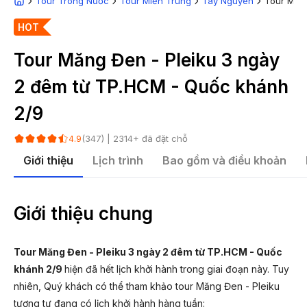
Tour Trong Nước
Tour Miền Trung
Tây Nguyên
Tour Măng
HOT
Tour Măng Đen - Pleiku 3 ngày
2 đêm từ TP.HCM - Quốc khánh
2/9
(
347
) |
2314
+ đã đặt chỗ
4.9
Giới thiệu
Lịch trình
Bao gồm và điều khoản
Giới thiệu chung
Tour Măng Đen - Pleiku 3 ngày 2 đêm từ TP.HCM - Quốc
khánh 2/9
hiện đã hết lịch khởi hành trong giai đoạn này. Tuy
nhiên, Quý khách có thể tham khảo tour Măng Đen - Pleiku
tương tự đang có lịch khởi hành hàng tuần: