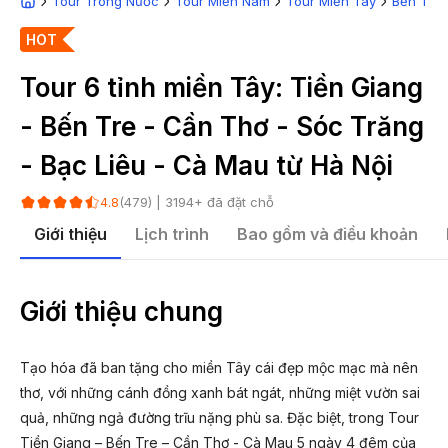
Tour Trong Nước
Tour Miền Nam
Tour Miền Tây
Bến Tre
HOT
Tour 6 tỉnh miền Tây: Tiền Giang
- Bến Tre - Cần Thơ - Sóc Trăng
- Bạc Liêu - Cà Mau từ Hà Nội
(
479
) |
3194
+ đã đặt chỗ
4.8
Giới thiệu
Lịch trình
Bao gồm và điều khoản
Giới thiệu chung
Tạo hóa đã ban tặng cho miền Tây cái đẹp mộc mạc mà nên
thơ, với những cánh đồng xanh bát ngát, những miệt vườn sai
quả, những ngả đường trĩu nặng phù sa. Đặc biệt, trong Tour
Tiền Giang – Bến Tre – Cần Thơ - Cà Mau 5 ngày 4 đêm của