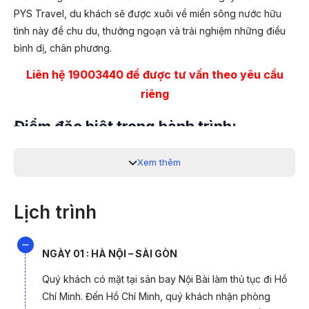
PYS Travel, du khách sẽ được xuôi về miền sông nước hữu
tình này để chu du, thưởng ngoạn và trải nghiệm những điều
bình dị, chân phương.
Liên hệ 19003440 để được tư vấn theo yêu cầu
riêng
Điểm đặc biệt trong hành trình:
✔️ Du ngoạn trên sông Tiền ngắm cầu Rạch Miễu, thưởng thức
Xem thêm
trái cây, nghe đờn ca tài tử tại Cồn Lân, tham quan lò kẹo dừa,
kẹo chuối cại cồn Phụng, uống nước dừa tươi và tham quan
kênh rạch miền Tây.
Lịch trình
✔️ Chiêm bái chùa Dơi, chùa Đất Sét, Chùa Kơ Leng nổi tiếng
linh thiêng tại Sóc Trăng, cầu bình an cho gia đình.
NGÀY 01 : HÀ NỘI – SÀI GÒN
✔️ Thưởng thức những món trái cây tươi như mận, xoài, chôm
Quý khách có mặt tại sân bay Nội Bài làm thủ tục đi Hồ
chôm, mít, sầu riêng... tại vườn trái cây Mỹ Khánh. Đồng thời,
Chí Minh. Đến Hồ Chí Minh, quý khách nhận phòng
Quý khách được theo dõi chương trình đùa heo, đua chó rất