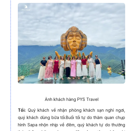
- Chinh phục 02 trong “Tứ đại đỉnh đèo” là Đèo Pha Đin, Đèo
Ô Quy Hồ
- Check-in cầu kính Bạch Long - cầu kính đi bộ dài nhất thế
giới
- Chinh phục “Nóc nhà Đông Dương” - đỉnh Fansipan 3,143m
- Check-in sống ảo tại Moana
- Tham quan Bản Cát Cát - ngôi làng cổ đẹp nhất rừng Tây
Bắc
Hành trình Tour Tây Bắc 5 ngày 4 đêm từ Hà Nội
đưa du
khách khám phá một trong những cung đường đẹp và giàu
bản sắc nhất Việt Nam. Từ cao nguyên Mộc Châu xanh mướt,
qua miền Sơn La - Điện Biên đầy dấu ấn lịch sử, đến những
bản làng mờ sương Lai Châu và kết lại ở Sapa huyền ảo,
chuyến đi mang đến sự hòa quyện giữa thiên nhiên hùng vĩ và
Ảnh khách hàng PYS Travel
văn hóa đặc sắc của hơn 20 dân tộc miền núi.
Tối:
Quý khách về nhận phòng khách sạn nghỉ ngơi,
quý khách dùng bữa tối.Buổi tối tự do thăm quan chụp
hình Sapa nhộn nhịp về đêm, quý khách tự do thưởng