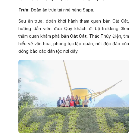
Đặt theo Nhóm
Trưa:
Đoàn ăn trưa tại nhà hàng Sapa.
Sau ăn trưa, đoàn khởi hành tham quan bản Cát Cát,
Khuyến mãi cho
hướng dẫn viên đưa Quý khách đi bộ trekking 3km
Khách hàng thân thiết
thăm quan khám phá
bản Cát Cát
, Thác Thủy Điện, tìm
hiểu về văn hóa, phong tục tập quán, nét độc đáo của
Khuyến mãi cho
đồng bào các dân tộc nơi đây.
Người Cao tuổi
*Không áp dụng đồn
*Ngoài ra: PYS Trav
Điểm nổi bật trong Tour Tây Bắc: Mộc
Châu - Sơn La - Điện Biên - Lai Châu - Sapa
5 ngày 4 đêm