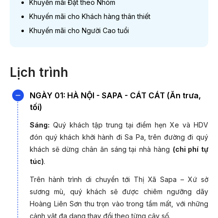
Khuyến mãi Đặt theo Nhóm
Khuyến mãi cho Khách hàng thân thiết
Tháng 11
04/11/2026; 11/11/2026; 18/11/2
Khuyến mãi cho Người Cao tuổi
Tháng 12
02/12/2026; 09/12/2026; 1
Lịch trình
Lưu ý:
Quý khách liên hệ 19003440 để được hỗ trợ chi tiết.
NGÀY 01: HÀ NỘI - SAPA - CÁT CÁT (Ăn trưa,
tối)
ƯU ĐÃI MỪ
Sáng:
Quý khách tập trung tại điểm hẹn Xe và HDV
đón quý khách khởi hành đi Sa Pa, trên đường đi quý
(thời gian
khách sẽ dừng chân ăn sáng tại nhà hàng
(chi phí tự
túc)
.
Khuyến mãi Đặt xa
Trên hành trình di chuyển tới Thị Xã Sapa – Xứ sở
sương mù, quý khách sẽ được chiêm ngưỡng dãy
Hoàng Liên Sơn thu trọn vào trong tầm mất, với những
Khuyến mãi
cảnh vật đa dạng thay đổi theo từng cây số.