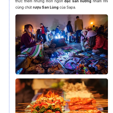
thức thêm những món ngon
đặc sản nướng
nhâm nhi
cùng chút
rượu San Lùng
của Sapa.
Không chỉ là chuyến du ngoạn phong cảnh, tour còn là hành
trình chạm đến chiều sâu lịch sử - văn hóa, kết hợp những trải
nghiệm đặc trưng như chinh phục đèo Pha Đin, đèo Ô Quy
Hồ, tham quan bản làng, chợ phiên và đặc biệt là hành trình
tour du lịch Sapa - tour Fansipan đầy cảm xúc.