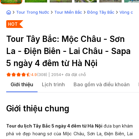
Tour Trong Nước
Tour Miền Bắc
Đông Tây Bắc
Vòng cun
HOT
Tour Tây Bắc: Mộc Châu - Sơn
La - Điện Biên - Lai Châu - Sapa
5 ngày 4 đêm từ Hà Nội
(
308
) |
2054
+ đã đặt chỗ
4.9
Giới thiệu
Lịch trình
Bao gồm và điều khoản
Giới thiệu chung
Tour du lịch Tây Bắc 5 ngày 4 đêm từ Hà Nội
đưa bạn khám
phá vẻ đẹp hoang sơ của Mộc Châu, Sơn La, Điện Biên, Lai