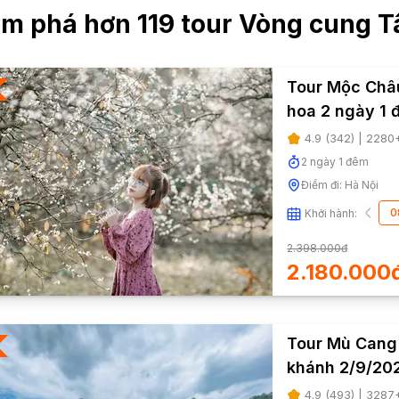
m phá hơn
119
tour
Vòng cung T
Tour Mộc Châ
hoa 2 ngày 1 
4.9
(
342
) |
2280
2
ngày
1
đêm
Điểm đi:
Hà Nội
0
Khởi hành:
2.398.000đ
2.180.000
Tour Mù Cang 
khánh 2/9/20
4.9
(
493
) |
3287