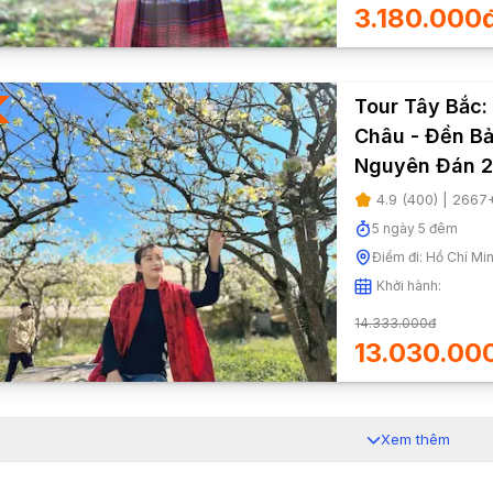
3.180.000
Tour Tây Bắc:
Châu - Đền Bả
Nguyên Đán 
4.9
(
400
) |
2667
5
ngày
5
đêm
Điểm đi:
Hồ Chí Mi
Khởi hành:
14.333.000đ
13.030.00
Xem thêm