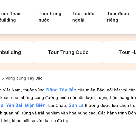
Tour Team
Tour trong
Tour nước
Tour đoàn
Building
nước
ngoài
riêng
building
Tour Trung Quốc
Tour H
c
Vòng cung Tây Bắc
Đông Tây Bắc
c Việt Nam, thuộc vùng
của miền Bắc, nổi bật với cả
 khách bởi những cung đường miền núi uốn lượn, ruộng bậc thang trải
âu
Yên Bái
Điện Biên
Sơn La
,
,
, Lai Châu,
thường được lựa chọn tro
nh quan núi rừng và trải nghiệm văn hóa vùng cao. Các hành trình 
nh, khác biệt so với du lịch đô thị.