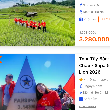
3
ngày
2
đêm
Điểm đi:
Hà Nội
Khởi hành:
28/0
3.608.000đ
3.280.000
Tour Tây Bắc: 
Châu - Sapa 5
Lịch 2026
4.9
(
457
) |
3047
5
ngày
5
đêm
Điểm đi:
Hồ Chí Mi
Khởi hành:
11.418.000đ