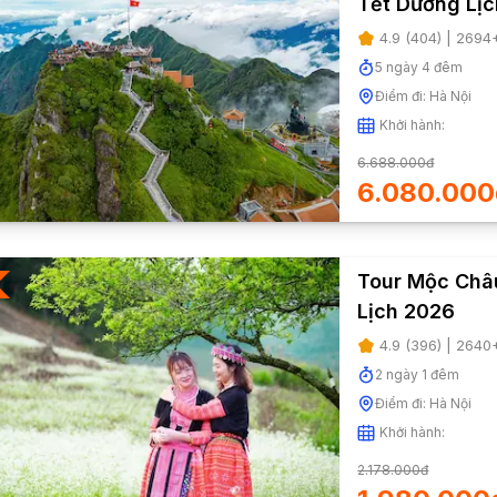
Tết Dương Lị
4.9
(
404
) |
2694
5
ngày
4
đêm
Điểm đi:
Hà Nội
Khởi hành:
6.688.000đ
6.080.000
Tour Mộc Châu
Lịch 2026
4.9
(
396
) |
2640
2
ngày
1
đêm
Điểm đi:
Hà Nội
Khởi hành:
2.178.000đ