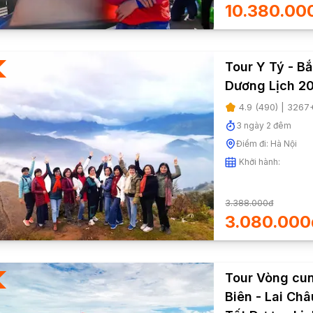
10.380.00
Tour Y Tý - B
Dương Lịch 2
4.9
(
490
) |
3267
3
ngày
2
đêm
Điểm đi:
Hà Nội
Khởi hành:
3.388.000đ
3.080.000
Tour Vòng cun
Biên - Lai Ch