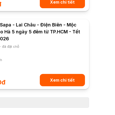
Xem chi tiết
đ
 Sapa - Lai Châu - Điện Biên - Mộc
o Hà 5 ngày 5 đêm từ TP.HCM - Tết
2026
+ đã đặt chỗ
nh
Xem chi tiết
0đ