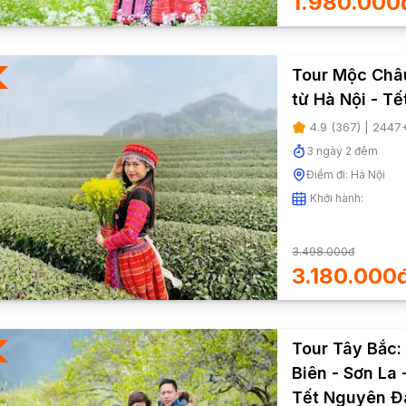
1.980.000
Tour Mộc Châu
từ Hà Nội - T
4.9
(
367
) |
2447
3
ngày
2
đêm
Điểm đi:
Hà Nội
Khởi hành:
3.498.000đ
3.180.000
Tour Tây Bắc:
Biên - Sơn La
Tết Nguyên Đ