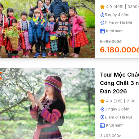
4.9
(
495
) |
3300
5
ngày
4
đêm
Điểm đi:
Hà Nội
Khởi hành:
6.798.000đ
6.180.000
Tour Mộc Châu
Công Chất 3 n
Đán 2026
4.9
(
315
) |
2100
+
3
ngày
2
đêm
Điểm đi:
Hà Nội
Khởi hành:
3.498.000đ