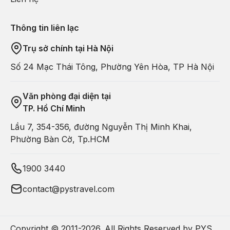
quyện tâm hồn vào thiên nhiên và lưu lại những bức ảnh đẹp tại
đây.
Thông tin liên lạc
Trụ sở chính tại Hà Nội
Số 24 Mạc Thái Tông, Phường Yên Hòa, TP Hà Nội
Văn phòng đại diện tại
TP. Hồ Chí Minh
Lầu 7, 354-356, đường Nguyễn Thị Minh Khai,
Phường Bàn Cờ, Tp.HCM
4. Hòn Mun
1900 3440
Hòn Mun
, một trong những hòn đảo ở Nha Trang được biết
contact@pystravel.com
đến như thiên đường lặn ngắm san hô tại Việt Nam. Với hệ sinh
thái biển đa dạng, đặc biệt là các rạn san hô đầy màu sắc, Hòn
Mun là khu bảo tồn biển đầu tiên của cả nước. Du khách có thể
Copyright © 2011-
2026
. All Rights Reserved by PYS