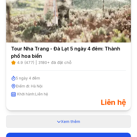
Tour Nha Trang - Đà Lạt 5 ngày 4 đêm: Thành
phố hoa biển
4.9
(
477
) |
3180
+ đã đặt chỗ
5
ngày
4
đêm
Điểm đi:
Hà Nội
Khởi hành:
Liên hệ
Liên hệ
Xem thêm