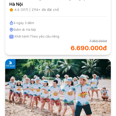
Hà Nội
4.9
(
317
) |
2114
+ đã đặt chỗ
4
ngày
3
đêm
Điểm đi:
Hà Nội
Khởi hành:
Theo yêu cầu riêng
7.359.000đ
6.690.000đ