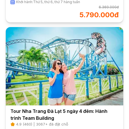
Khởi hành:
Thứ 5, thứ 6, thứ 7 hàng tuần
6.369.000đ
5.790.000đ
Tour Nha Trang Đà Lạt 5 ngày 4 đêm: Hành
trình Team Building
4.9
(
460
) |
3067
+ đã đặt chỗ