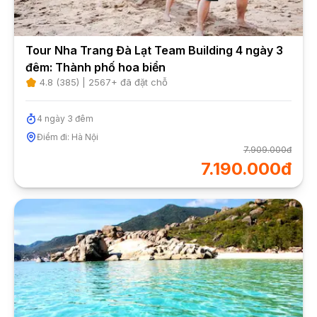
Tour Nha Trang Đà Lạt Team Building 4 ngày 3
đêm: Thành phố hoa biển
4.8
(
385
) |
2567
+ đã đặt chỗ
4
ngày
3
đêm
Điểm đi:
Hà Nội
7.909.000đ
7.190.000đ