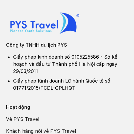
Công ty TNHH du lịch PYS
2. Tháp Bà Ponagar
Giấy phép kinh doanh số 0105225586 - Sở kế
hoạch và đầu tư Thành phố Hà Nội cấp ngày
Tháp Bà Ponagar
là di tích văn hóa Chăm Pa đặc sắc, nằm
29/03/2011
ngay trung tâm Khánh Hòa. Công trình bao gồm các tháp gạch
nung với kiến trúc độc đáo, được xây dựng từ thế kỷ VIII – XIII.
Giấy phép Kinh doanh Lữ hành Quốc tế số
Đến đây, du khách không chỉ chiêm ngưỡng vẻ đẹp kiến trúc mà
01771/2015/TCDL-GPLHQT
còn có thể tham gia lễ hội lớn vào tháng 3 âm lịch hàng năm,
mang đậm nét tín ngưỡng dân gian miền Trung. Không gian yên
Hoạt động
bình giữa thiên nhiên cùng tầm nhìn hướng sông Cái khiến nơi
đây trở thành điểm đến không thể bỏ qua.
Về PYS Travel
Khách hàng nói về PYS Travel