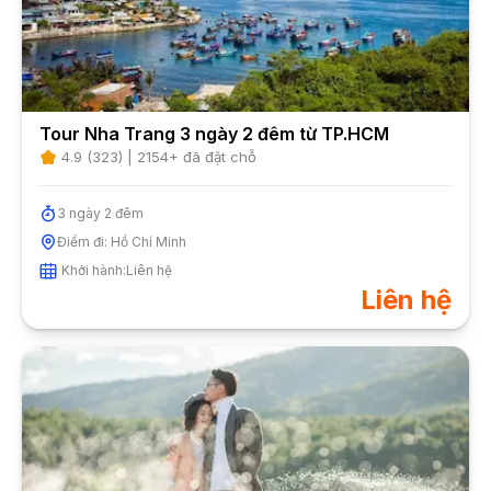
Tour Nha Trang 3 ngày 2 đêm từ TP.HCM
4.9
(
323
) |
2154
+ đã đặt chỗ
3
ngày
2
đêm
Điểm đi:
Hồ Chí Minh
Khởi hành:
Liên hệ
Liên hệ