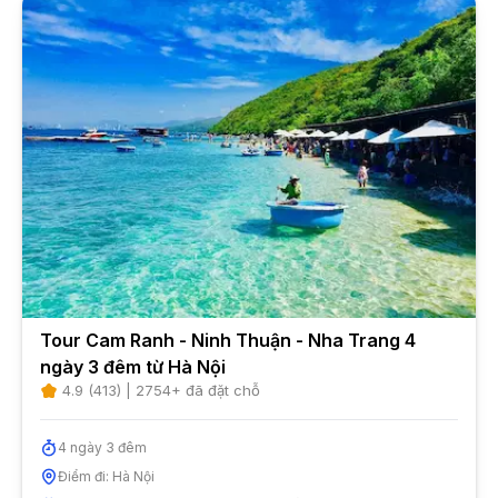
Tour Cam Ranh - Ninh Thuận - Nha Trang 4
ngày 3 đêm từ Hà Nội
4.9
(
413
) |
2754
+ đã đặt chỗ
4
ngày
3
đêm
Điểm đi:
Hà Nội