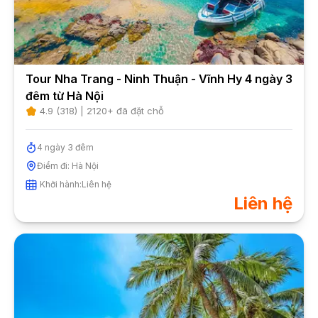
Tour Nha Trang - Ninh Thuận - Vĩnh Hy 4 ngày 3
đêm từ Hà Nội
4.9
(
318
) |
2120
+ đã đặt chỗ
4
ngày
3
đêm
Điểm đi:
Hà Nội
Khởi hành:
Liên hệ
Liên hệ