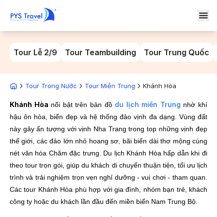
Tour Lễ 2/9
Tour Teambuilding
Tour Trung Quốc
Tour Trong Nước
Tour Miền Trung
Khánh Hòa
Khánh Hòa
du lịch miền Trung
nổi bật trên bản đồ
nhờ khí
hậu ôn hòa, biển đẹp và hệ thống đảo vịnh đa dạng. Vùng đất
này gây ấn tượng với vịnh Nha Trang trong top những vịnh đẹp
thế giới, các đảo lớn nhỏ hoang sơ, bãi biển dài thơ mộng cùng
nét văn hóa Chăm đặc trưng. Du lịch Khánh Hòa hấp dẫn khi đi
theo tour trọn gói, giúp du khách di chuyển thuận tiện, tối ưu lịch
trình và trải nghiệm trọn vẹn nghỉ dưỡng - vui chơi - tham quan.
Các tour Khánh Hòa phù hợp với gia đình, nhóm bạn trẻ, khách
công ty hoặc du khách lần đầu đến miền biển Nam Trung Bộ.