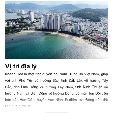
Vị trí địa lý
Khánh Hòa là một tỉnh duyên hải Nam Trung Bộ Việt Nam, giáp
tỉnh Phú Yên
tỉnh Đắk Lắk
với
về hướng Bắc,
về hướng Tây
tỉnh Lâm Đồng
tỉnh Ninh Thuận
Bắc,
về hướng Tây Nam,
về
hướng Nam và Biển Đông về hướng Đông; có mũi Hòn Ðôi trên
bán đảo Hòn Gốm huyện Vạn Ninh, là điểm cực Ðông trên đất
liền của nước ta.