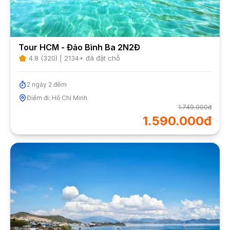
Tour HCM - Đảo Bình Ba 2N2Đ
4.8
(
320
) |
2134
+ đã đặt chỗ
2
ngày
2
đêm
Điểm đi:
Hồ Chí Minh
1.749.000đ
1.590.000đ