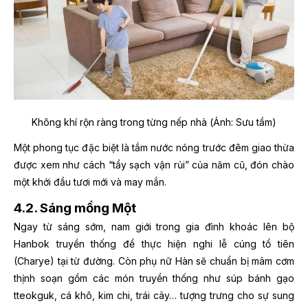
Không khí rộn ràng trong từng nếp nhà (Ảnh: Sưu tầm)
Một phong tục đặc biệt là tắm nước nóng trước đêm giao thừa
được xem như cách “tẩy sạch vận rủi” của năm cũ, đón chào
một khởi đầu tươi mới và may mắn.
4.2. Sáng mồng Một
Ngay từ sáng sớm, nam giới trong gia đình khoác lên bộ
Hanbok truyền thống để thực hiện nghi lễ cúng tổ tiên
(Charye) tại từ đường. Còn phụ nữ Hàn sẽ chuẩn bị mâm cơm
thịnh soạn gồm các món truyền thống như súp bánh gạo
tteokguk, cá khô, kim chi, trái cây… tượng trưng cho sự sung