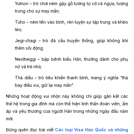
Yutnori – trò chơi ném gậy gỗ tương tự cờ cá ngựa, tượng
trưng cho sự may mắn;
Tuho – ném tên vào bình, rèn luyện sự tập trung và khéo
léo;
Jegi-chagi – trò đá cầu truyền thống, giúp không khí
thêm sôi động;
Neoltwiggi – bập bênh kiểu Hàn, thường dành cho phụ
nữ và trẻ nhỏ;
Thả diều – trò tiêu khiển thanh bình, mang ý nghĩa “thả
bay điều xui, giữ lại may mắn”.
Những hoạt động vui nhộn này không chỉ giúp gắn kết các
thế hệ trong gia đình mà còn thể hiện tinh thần đoàn viên, ấm
áp và yêu thương của người Hàn trong những ngày đầu năm
mới.
Đừng quên đọc bài viết
Các loại Visa Hàn Quốc và những