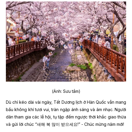
(Ảnh: Sưu tầm)
Dù chỉ kéo dài vài ngày, Tết Dương lịch ở Hàn Quốc vẫn mang
bầu không khí tươi vui, tràn ngập ánh sáng và âm nhạc. Người
dân tham gia các lễ hội, tụ tập đếm ngược thời khắc giao thừa
và gửi lời chúc “새해 복 많이 받으세요!” - Chúc mừng năm mới!