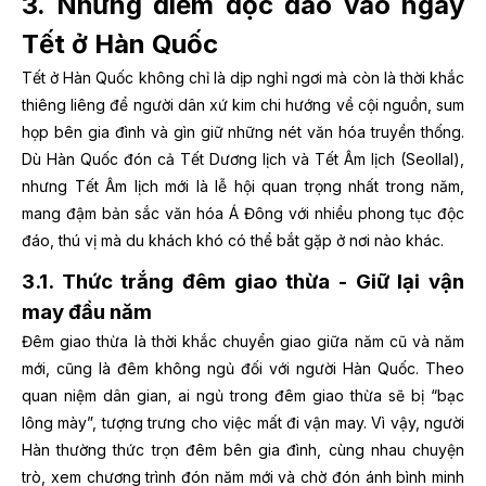
3. Những điểm độc đáo vào ngày
Tết ở Hàn Quốc
Tết ở Hàn Quốc không chỉ là dịp nghỉ ngơi mà còn là thời khắc
thiêng liêng để người dân xứ kim chi hướng về cội nguồn, sum
họp bên gia đình và gìn giữ những nét văn hóa truyền thống.
Dù Hàn Quốc đón cả Tết Dương lịch và Tết Âm lịch (Seollal),
nhưng Tết Âm lịch mới là lễ hội quan trọng nhất trong năm,
mang đậm bản sắc văn hóa Á Đông với nhiều phong tục độc
đáo, thú vị mà du khách khó có thể bắt gặp ở nơi nào khác.
3.1. Thức trắng đêm giao thừa - Giữ lại vận
may đầu năm
Đêm giao thừa là thời khắc chuyển giao giữa năm cũ và năm
mới, cũng là đêm không ngủ đối với người Hàn Quốc. Theo
quan niệm dân gian, ai ngủ trong đêm giao thừa sẽ bị “bạc
lông mày”, tượng trưng cho việc mất đi vận may. Vì vậy, người
Hàn thường thức trọn đêm bên gia đình, cùng nhau chuyện
trò, xem chương trình đón năm mới và chờ đón ánh bình minh