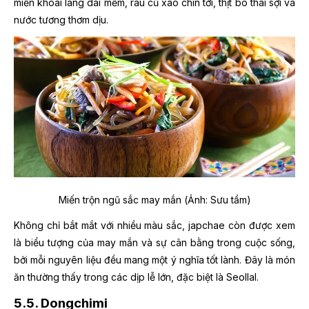
miến khoai lang dai mềm, rau củ xào chín tới, thịt bò thái sợi và
nước tương thơm dịu.
Miến trộn ngũ sắc may mắn (Ảnh: Sưu tầm)
Không chỉ bắt mắt với nhiều màu sắc, japchae còn được xem
là biểu tượng của may mắn và sự cân bằng trong cuộc sống,
bởi mỗi nguyên liệu đều mang một ý nghĩa tốt lành. Đây là món
ăn thường thấy trong các dịp lễ lớn, đặc biệt là Seollal.
5.5. Dongchimi