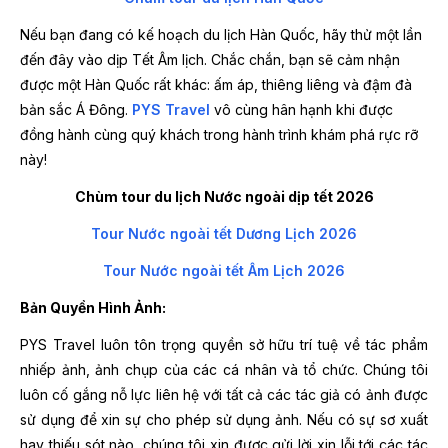
Nếu bạn đang có kế hoạch du lịch Hàn Quốc, hãy thử một lần
đến đây vào dịp Tết Âm lịch. Chắc chắn, bạn sẽ cảm nhận
được một Hàn Quốc rất khác: ấm áp, thiêng liêng và đậm đà
bản sắc Á Đông.
PYS Travel
vô cùng hân hạnh khi được
đồng hành cùng quý khách trong hành trình khám phá rực rỡ
này!
Chùm tour du lịch Nước ngoài dịp tết 2026
Tour Nước ngoài tết Dương Lịch 2026
Tour Nước ngoài tết Âm Lịch 2026
Bản Quyền Hình Ảnh:
PYS Travel luôn tôn trọng quyền sở hữu trí tuệ về tác phẩm
nhiếp ảnh, ảnh chụp của các cá nhân và tổ chức. Chúng tôi
luôn cố gắng nỗ lực liên hệ với tất cả các tác giả có ảnh được
sử dụng để xin sự cho phép sử dụng ảnh. Nếu có sự sơ xuất
hay thiếu sót nào, chúng tôi xin được gửi lời xin lỗi tới các tác