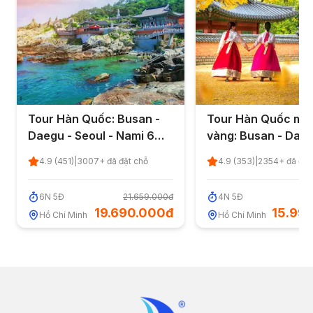
Tour Hàn Quốc: Busan -
Tour Hàn Quốc mù
Daegu - Seoul - Nami 6
vàng: Busan - Daeg
ngày 5 đêm từ TP.HCM
Seoul 4 ngày 5 đêm
4.9
(
451
)
|
3007
+ đã đặt chỗ
4.9
(
353
)
|
2354
+ đã đặt
TP.HCM
6
N
5
Đ
21.659.000đ
4
N
5
Đ
17
19.690.000đ
15.99
Hồ Chí Minh
Hồ Chí Minh