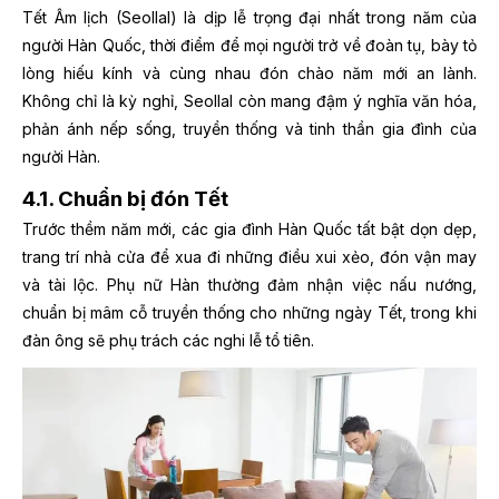
Tết Âm lịch (Seollal) là dịp lễ trọng đại nhất trong năm của
người Hàn Quốc, thời điểm để mọi người trở về đoàn tụ, bày tỏ
lòng hiếu kính và cùng nhau đón chào năm mới an lành.
Không chỉ là kỳ nghỉ, Seollal còn mang đậm ý nghĩa văn hóa,
phản ánh nếp sống, truyền thống và tinh thần gia đình của
người Hàn.
4.1. Chuẩn bị đón Tết
Trước thềm năm mới, các gia đình Hàn Quốc tất bật dọn dẹp,
trang trí nhà cửa để xua đi những điều xui xẻo, đón vận may
và tài lộc. Phụ nữ Hàn thường đảm nhận việc nấu nướng,
chuẩn bị mâm cỗ truyền thống cho những ngày Tết, trong khi
đàn ông sẽ phụ trách các nghi lễ tổ tiên.