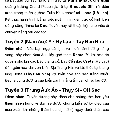
sẽ bắt đầu với sắc hồng anh đào tại
Paris (Pháp)
, ghé thăm
quảng trường Grand Place rực rỡ tại
Brussels (Bỉ)
, rồi đắm
mình trong thiên đường Tulip Keukenhof tại
Lisse (Hà Lan)
.
Kết thúc hành trình bằng việc ngắm nhìn kiến trúc cổ kính bên
dòng sông Rhine tại
Đức
. Tuyến này rất thuận tiện cho việc di
chuyển bằng tàu cao tốc.
Tuyến 2 (Nam Âu): Ý - Hy Lạp - Tây Ban Nha
Điểm nhấn:
Nếu bạn ngại cái lạnh và muốn tận hưởng nắng
vàng, hãy chọn Nam Âu. Hãy ghé thăm
Rome (Ý)
khi hoa đỗ
quyên phủ kín các bậc thang cổ, bay đến
đảo Crete (Hy Lạp)
để ngắm hoa dại ven biển Địa Trung Hải và kết thúc tại thung
lũng Jerte
(Tây Ban Nha)
với biển hoa anh đào trắng muốt.
Đây là cung đường của biển xanh, nắng ấm và lịch sử lâu đời.
Tuyến 3 (Trung Âu): Áo - Thụy Sĩ - CH Séc
Điểm nhấn:
Tuyến đường này dành cho những tâm hồn yêu
thiên nhiên hùng vĩ. Bạn sẽ được chứng kiến sự kỳ diệu của
mùa xuân khi những thảm hoa dại nở rộ ngay dưới chân các