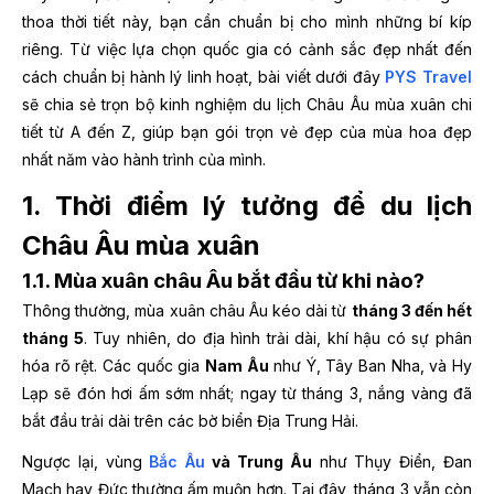
thoa thời tiết này, bạn cần chuẩn bị cho mình những bí kíp
riêng. Từ việc lựa chọn quốc gia có cảnh sắc đẹp nhất đến
cách chuẩn bị hành lý linh hoạt, bài viết dưới đây
PYS Travel
sẽ chia sẻ trọn bộ kinh nghiệm du lịch Châu Âu mùa xuân chi
tiết từ A đến Z, giúp bạn gói trọn vẻ đẹp của mùa hoa đẹp
nhất năm vào hành trình của mình.
1. Thời điểm lý tưởng để du lịch
Châu Âu mùa xuân
1.1. Mùa xuân châu Âu bắt đầu từ khi nào?
Thông thường, mùa xuân châu Âu kéo dài từ
tháng 3 đến hết
tháng 5
. Tuy nhiên, do địa hình trải dài, khí hậu có sự phân
hóa rõ rệt. Các quốc gia
Nam Âu
như Ý, Tây Ban Nha, và Hy
Lạp sẽ đón hơi ấm sớm nhất; ngay từ tháng 3, nắng vàng đã
bắt đầu trải dài trên các bờ biển Địa Trung Hải.
Ngược lại, vùng
Bắc Âu
và Trung Âu
như Thụy Điển, Đan
Mạch hay Đức thường ấm muộn hơn. Tại đây, tháng 3 vẫn còn