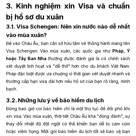
3. Kinh nghiệm xin Visa và chuẩn
bị hồ sơ du xuân
3.1. Visa Schengen: Nên xin nước nào dễ nhất
vào mùa xuân?
Để vào Châu Âu, bạn cần sở hữu tấm vé thông hành mang tên
Visa Schengen. Vào mùa xuân, các quốc gia như
Pháp, Ý
hoặc Tây Ban Nha
thường được đánh giá là có chính sách
xét duyệt linh hoạt và "dễ thở" hơn cho du khách Việt Nam.
Pháp đặc biệt được ưa chuộng vì thời gian xét duyệt nhanh và
thường cấp hạn visa dài hơn nếu hồ sơ của bạn rõ ràng, minh
bạch.
3.2. Những lưu ý về bảo hiểm du lịch
Đừng bao giờ coi bảo hiểm chỉ là một thủ tục để đối phó khi
xin visa. Vào mùa xuân, thời tiết Châu Âu khá "đỏng đảnh", sự
thay đổi nhiệt độ đột ngột có thể khiến bạn dễ bị cảm cúm
hoặc viêm họng. Một gói bảo hiểm du lịch tốt sẽ bảo vệ bạn