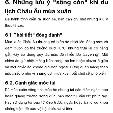
6. Những lưu ý "sống còn" khi du
lịch Châu Âu mùa xuân
Để hành trình diễn ra suôn sẻ, bạn cần ghi nhớ những lưu ý
thực tế sau:
6.1. Thời tiết "đỏng đảnh"
Mùa xuân Châu Âu thường có biên độ nhiệt lớn. Sáng sớm và
đêm muộn có thể xuống dưới 10°C, nhưng trưa lại có nắng
gắt. Hãy áp dụng quy tắc mặc đồ nhiều lớp (Layering): Một
chiếc áo giữ nhiệt mỏng bên trong, áo len hoặc blazer ở giữa
và một chiếc áo khoác gió bên ngoài. Đừng quên mang theo
một chiếc ô nhỏ vì những cơn mưa xuân bất chợt rất phổ biến.
6.2. Cảnh giác móc túi
Dù mùa xuân vắng hơn mùa hè nhưng tại các điểm ngắm hoa
hoặc quảng trường đông đúc, nạn móc túi vẫn rất phức tạp.
Hãy sử dụng túi bao tử đeo trước ngực hoặc ba lô có khóa
chống trộm để bảo vệ hộ chiếu và ví tiền.