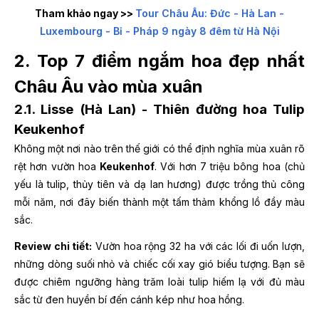
Tham khảo ngay >>
Tour Châu Âu: Đức - Hà Lan -
Luxembourg - Bỉ - Pháp 9 ngày 8 đêm từ Hà Nội
2. Top 7 điểm ngắm hoa đẹp nhất
Châu Âu vào mùa xuân
2.1. Lisse (Hà Lan) - Thiên đường hoa Tulip
Keukenhof
Không một nơi nào trên thế giới có thể định nghĩa mùa xuân rõ
rệt hơn vườn hoa
Keukenhof
. Với hơn 7 triệu bông hoa (chủ
yếu là tulip, thủy tiên và dạ lan hương) được trồng thủ công
mỗi năm, nơi đây biến thành một tấm thảm khổng lồ đầy màu
sắc.
Review chi tiết:
Vườn hoa rộng 32 ha với các lối đi uốn lượn,
những dòng suối nhỏ và chiếc cối xay gió biểu tượng. Bạn sẽ
được chiêm ngưỡng hàng trăm loài tulip hiếm lạ với đủ màu
sắc từ đen huyền bí đến cánh kép như hoa hồng.