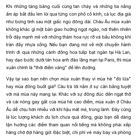
Khi những tảng băng cuối cùng tan chảy và những tia nắng
ấm áp bắt đầu len lỏi qua từng con phố cổ kính, cả lục địa già
như bừng tỉnh sau một giấc ngủ đông dài. Châu Âu mùa xuân
không khác gì một bản giao hưởng ngọt ngào, nơi thiên nhiên
trỗi dậy mạnh mẽ với những thảm hoa rực rỡ và bầu không khí
tràn đầy nhựa sống. Nếu bạn đang mơ về một chuyến hành
trình đi qua những cánh đồng hoa tulip bạt ngàn tại Hà Lan,
hay dạo bước dưới tán hoa anh đào lãng mạn tại Paris, thì mùa
xuân chính là "thời điểm vàng" để lên đường.
Vậy tại sao bạn nên chọn mùa xuân thay vì mùa hè "đỏ lửa"
hay mùa đông buốt giá? Câu trả lời nằm ở sự cân bằng tuyệt
vời mà mùa này mang lại. Khác với sự đông đúc đến ngạt thở
và cái nóng gay gắt của mùa hè cao điểm, mùa xuân ở Châu
Âu dễ chịu hơn nhiều với khí hậu mát mẻ, trong lành. Đây cũng
là lúc lượng khách du lịch chưa quá đông, giúp bạn dễ dàng
tận hưởng các điểm tham quan nổi tiếng mà không phải xếp
hàng chờ đợi hàng giờ. Đặc biệt, chi phí vé máy bay và phòng