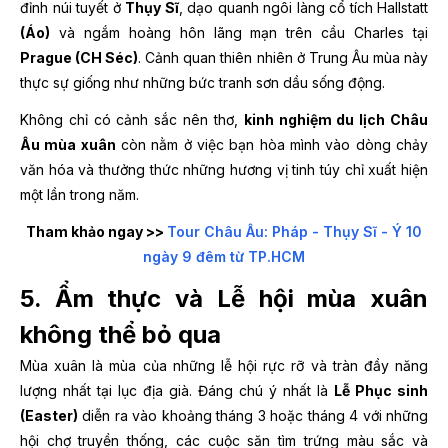
đỉnh núi tuyết ở
Thụy Sĩ
, dạo quanh ngôi làng cổ tích Hallstatt
(Áo)
và ngắm hoàng hôn lãng mạn trên cầu Charles tại
Prague (CH Séc)
. Cảnh quan thiên nhiên ở Trung Âu mùa này
thực sự giống như những bức tranh sơn dầu sống động.
Không chỉ có cảnh sắc nên thơ,
kinh nghiệm du lịch Châu
Âu mùa xuân
còn nằm ở việc bạn hòa mình vào dòng chảy
văn hóa và thưởng thức những hương vị tinh túy chỉ xuất hiện
một lần trong năm.
Tham khảo ngay >>
Tour Châu Âu: Pháp - Thụy Sĩ - Ý 10
ngày 9 đêm từ TP.HCM
5. Ẩm thực và Lễ hội mùa xuân
không thể bỏ qua
Mùa xuân là mùa của những lễ hội rực rỡ và tràn đầy năng
lượng nhất tại lục địa già. Đáng chú ý nhất là
Lễ Phục sinh
(Easter)
diễn ra vào khoảng tháng 3 hoặc tháng 4 với những
hội chợ truyền thống, các cuộc săn tìm trứng màu sắc và