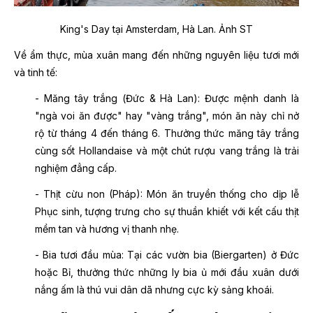
King's Day tại Amsterdam, Hà Lan. Ảnh ST
Về ẩm thực, mùa xuân mang đến những nguyên liệu tươi mới
và tinh tế:
- Măng tây trắng (Đức & Hà Lan): Được mệnh danh là
"ngà voi ăn được" hay "vàng trắng", món ăn này chỉ nở
rộ từ tháng 4 đến tháng 6. Thưởng thức măng tây trắng
cùng sốt Hollandaise và một chút rượu vang trắng là trải
nghiệm đẳng cấp.
- Thịt cừu non (Pháp): Món ăn truyền thống cho dịp lễ
Phục sinh, tượng trưng cho sự thuần khiết với kết cấu thịt
mềm tan và hương vị thanh nhẹ.
- Bia tươi đầu mùa: Tại các vườn bia (Biergarten) ở Đức
hoặc Bỉ, thưởng thức những ly bia ủ mới đầu xuân dưới
nắng ấm là thú vui dân dã nhưng cực kỳ sảng khoái.