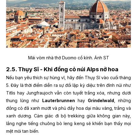
Mái vòm nhà thờ Duomo cổ kính. Ảnh ST
2.5. Thụy Sĩ - Khi đồng cỏ núi Alps nở hoa
Nếu bạn yêu thích sự hùng vĩ, hãy đến Thụy Sĩ vào cuối tháng
5. Đây là thời điểm diễn ra sự đối lập kỳ diệu: trên đỉnh núi như
Titlis hay Jungfraujoch vẫn còn tuyết trắng xóa, nhưng dưới
thung lũng như
Lauterbrunnen
hay
Grindelwald
, những
đồng cỏ đã xanh mướt và phủ đầy hoa dại màu vàng, trắng và
xanh dương. Cảm giác đi bộ trekking giữa không gian này,
lắng nghe tiếng chuông bò leng keng sẽ khiến bạn thấy mọi
mệt mỏi tan biến.