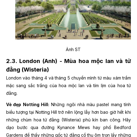
Ảnh ST
2.3. London (Anh) - Mùa hoa mộc lan và tử
đằng (Wisteria)
London vào tháng 4 và tháng 5 chuyển mình từ màu xám trầm
mặc sang sắc trắng của hoa mộc lan và tím lịm của hoa tử
đằng.
Vẻ đẹp Notting Hill:
Những ngôi nhà màu pastel mang tính
biểu tượng tại Notting Hill trở nên lộng lẫy hơn bao giờ hết khi
những chùm hoa tử đằng (Wisteria) phủ kín ban công. Hãy
dạo bước qua đường Kynance Mews hay phố Bedford
Gardens để thấy những gốc tử đằng cổ thụ ôm trọn lấy những