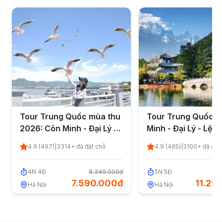
Tour Trung Quốc mùa thu
Tour Trung Quốc: 
2026: Côn Minh - Đại Lý 4
Minh - Đại Lý - Lệ G
ngày 4 đêm từ Hà Nội
ngày 5 đêm từ Hà N
4.9
(
497
)
|
3314
+ đã đặt chỗ
4.9
(
465
)
|
3100
+ đã đặt
(Đường bộ)
Shopping)
4
N
4
Đ
8.349.000đ
5
N
5
Đ
12
7.590.000đ
11.29
Hà Nội
Hà Nội