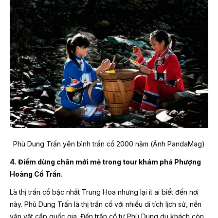
Phù Dung Trấn yên bình trấn cổ 2000 năm (Ảnh PandaMag)
4. Điểm dừng chân mới mẻ trong tour khám phá Phượng
Hoàng Cổ Trấn.
Là thị trấn cổ bậc nhất Trung Hoa nhưng lại ít ai biết đến nơi
này. Phù Dung Trấn là thị trấn cổ với nhiều di tích lịch sử, nền
văn vật cấp quốc gia. Đến trấn cổ tự Phù Dung du khách còn