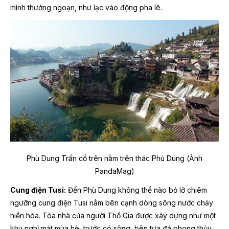
mình thưởng ngoạn, như lạc vào động pha lê.
Phù Dung Trấn cổ trên nằm trên thác Phù Dung (Ảnh
PandaMag)
Cung điện Tusi:
Đến Phù Dung không thể nào bỏ lỡ chiêm
ngưỡng cung điện Tusi nằm bên cạnh dòng sông nước chảy
hiền hòa. Tòa nhà của người Thổ Gia được xây dựng như một
khu nghỉ mát mùa hè, trước có sông, bên tựa đá phong thủy