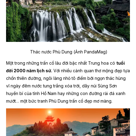
Thác nước Phù Dung (Ảnh PandaMag)
Một trong những trấn cổ lâu đời bậc nhất Trung hoa có
tuổi
đời 2000 năm lịch sử.
Với nhiều cảnh quan thơ mộng đẹp tựa
chốn thiên đường, ngôi làng nhỏ tô điểm bởi ngọn thác hùng
vĩ ngày đêm nước tung trắng xóa trời, dãy núi Sùng Sơn
huyền bí của tỉnh Hồ Nam hay những con đường rải đá xanh
mướt… một bức tranh Phù Dung trấn cổ đẹp mơ màng.