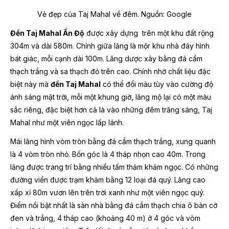
Vẻ đẹp của Taj Mahal về đêm.
Nguồn: Google
Đền Taj Mahal
Ấn Độ
được xây dựng trên một khu đất rộng
304m và dài 580m. Chính giữa lăng là mộr khu nhà đáy hình
bát giác, mỗi cạnh dài 100m. Lăng dược xây bằng đá cẩm
thạch trắng và sa thạch đỏ trên cao. Chính nhờ chất liệu đặc
biệt này mà
đền Taj Mahal
có thể đổi màu tùy vào cường độ
ánh sáng mặt trời, mỗi một khung giờ, lăng mộ lại có một màu
sắc riêng, đặc biệt hơn cả là vào những đêm trăng sáng, Taj
Mahal như một viên ngọc lấp lánh.
Mái lăng hình vòm tròn bằng đá cẩm thạch trắng, xung quanh
là 4 vòm tròn nhỏ. Bốn góc là 4 tháp nhọn cao 40m. Trong
lăng được trang trí bằng nhiều tấm thảm khảm ngọc. Có những
đường viền được trạm khảm bằng 12 loại đá quý. Lăng cao
xấp xỉ 80m vươn lên trên trời xanh như một viên ngọc quý.
Điểm nổi bật nhất là sàn nhà bằng đá cẩm thạch chia ô bàn cờ
đen và trắng, 4 tháp cao (khoảng 40 m) ở 4 góc và vòm