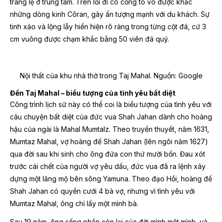
tráng lệ ở trung tâm. Trên lối đi có cổng tò vò được khắc
những dòng kinh Côran, gây ấn tượng mạnh với du khách. Sự
tinh xảo và lộng lẫy hiển hiện rõ ràng trong từng cột đá, cứ 3
cm vuông được chạm khắc bằng 50 viên đá quý.
Nội thất của khu nhà thờ trong Taj Mahal.
Nguồn: Google
Đền Taj Mahal – biểu tượng của tình yêu bất diệt
Công trình lịch sử này có thể coi là biểu tượng của tình yêu với
câu chuyện bất diệt của đức vua Shah Jahan dành cho hoàng
hậu của ngài là Mahal Mumtalz. Theo truyền thuyết, năm 1631,
Mumtaz Mahal, vợ hoàng đế Shah Jahan (lên ngôi năm 1627)
qua đời sau khi sinh cho ông đứa con thứ mười bốn. Đau xót
trước cái chết của người vợ yêu dấu, đức vua đã ra lệnh xây
dựng một lăng mộ bên sông Yamuna. Theo đạo Hồi, hoàng đế
Shah Jahan có quyền cưới 4 bà vợ, nhưng vì tình yêu với
Mumtaz Mahal, ông chỉ lấy một mình bà.
Sau 19 năm, ông sống phần còn lại của đời mình một mình, và