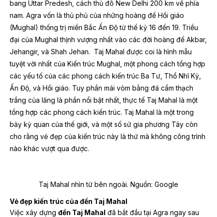
bang Uttar Predesh, cách thủ đô New Delhi 200 km về phía
nam. Agra vốn là thủ phủ của những hoàng đế Hồi giáo
(Mughal) thống trị miền Bắc Ấn Độ từ thế kỷ 16 đến 19. Triều
đại của Mughal thịnh vượng nhất vào các đời hoàng đế Akbar,
Jehangir, và Shah Jehan. Taj Mahal được coi là hình mẫu
tuyệt vời nhất của Kiến trúc Mughal, một phong cách tổng hợp
các yếu tố của các phong cách kiến trúc Ba Tư, Thổ Nhĩ Kỳ,
Ấn Độ, và Hồi giáo. Tuy phần mái vòm bằng đá cẩm thạch
trắng của lăng là phần nổi bật nhất, thực tế Taj Mahal là một
tổng hợp các phong cách kiến trúc. Taj Mahal là một trong
bảy kỳ quan của thế giới, và một số sử gia phương Tây còn
cho rằng vẻ đẹp của kiến trúc này là thứ mà không công trình
nào khác vượt qua được.
Taj Mahal nhìn từ bên ngoài.
Nguồn: Google
Vẻ đẹp kiến trúc của đền Taj Mahal
Việc xây dựng
đền Taj Mahal
đã bắt đầu tại Agra ngay sau