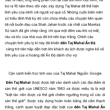
bỏ ra 16 năm theo dõi việc xây dựng Taj Mahal để thể hiện
tình yêu của mình với người vợ quá cố. Những cuốn biên niên
sử triều đình thời kỳ đó còn chứa nhiều câu chuyện liên quan
tới nỗi buồn đau của Shah Jahan trước cái chết của Mumtaz.
Sử sách đã ghi chép rằng: chỉ qua một đêm sau khi vợ mất,
râu và tóc của nhà vua đã trở nên bạc trắng. Chính câu
chuyện tình yêu ly kì này đã khiến
đền
Taj Mahal
Ấn Độ
càng trở nên hấp dẫn hơn khi khách du lịch được nghe kể về
tình yêu của vị hoàng đế Ấn Độ dành cho vợ.
Cận cảnh kiến trúc tinh xảo của Taj Mahal.
Nguồn: Google
Đền Taj Mahal
được được liệt vào danh sách các địa điểm di
sản thế giới của UNESCO năm 1983 và được miêu tả là một
"kiệt tác nên được cả thế giới chiêm ngưỡng trong số các di
sản thế giới". Được xây dựng hoàn toàn bằng đá cẩm thạch
trắng, cảnh quan tuyệt đẹp đặc biệt của
đền
Taj Mahal
Ấn