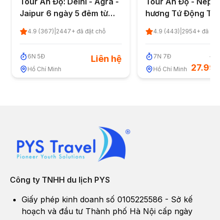
Tour Ấn Độ: Delhi - Agra -
Tour Ấn Độ - Nepal
Jaipur 6 ngày 5 đêm từ
hương Tứ Động Tâ
TP.HCM - Quốc Khánh 2/9
ngày 7 đêm từ TP.
4.9
(
367
)
|
2447
+ đã đặt chỗ
4.9
(
443
)
|
2954
+ đã đặt
Quốc Khánh 2/9
6
N
5
Đ
7
N
7
Đ
30.
Liên hệ
27.99
Hồ Chí Minh
Hồ Chí Minh
Công ty TNHH du lịch PYS
Giấy phép kinh doanh số 0105225586 - Sở kế
hoạch và đầu tư Thành phố Hà Nội cấp ngày