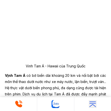
Vinh Tam Á - Hawaii của Trung Quốc
Vịnh Tam Á
có bờ biển dài khoảng 20 km và nổi bật bởi các
môn thể thao dưới nước như xe máy nước, lặn biển, trượt ván...
Hệ thực vật dưới biển phong phú, đa dạng cũng được tái hiện
trên phim. Dịch vụ du lịch tại Tam Á đã được đẩy mạnh phát
triển từ nhiều năm. Theo đó, vô số các khách sạn, resort sang
chảnh tọa lạc quanh bờ biển sẽ đưa du khách đến những trải