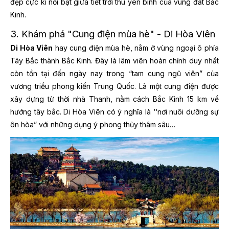
đẹp cực kì nổi bật giữa tiết trời thu yên bình của vùng đất Bắc
Kinh.
3. Khám phá "Cung điện mùa hè" - Di Hòa Viên
Di Hòa Viên
hay cung điện mùa hè, nằm ở vùng ngoại ô phía
Tây Bắc thành Bắc Kinh. Đây là lâm viên hoàn chỉnh duy nhất
còn tồn tại đến ngày nay trong “tam cung ngũ viên” của
vương triều phong kiến Trung Quốc. Là một cung điện được
xây dựng từ thời nhà Thanh, nằm cách Bắc Kinh 15 km về
hướng tây bắc. Di Hòa Viên có ý nghĩa là ‘‘nơi nuôi dưỡng sự
ôn hòa” với những dụng ý phong thủy thâm sâu…