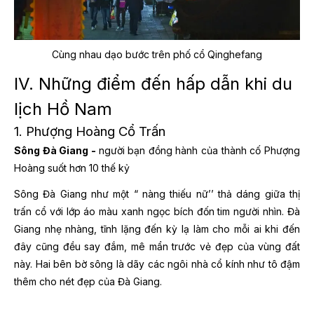
Cùng nhau dạo bước trên phố cổ Qinghefang
IV. Những điểm đến hấp dẫn khi du
lịch Hồ Nam
1. Phượng Hoàng Cổ Trấn
Sông Đà Giang -
người bạn đồng hành của thành cố Phượng
Hoàng suốt hơn 10 thế kỷ
Sông Đà Giang như một “ nàng thiếu nữ’’ thả dáng giữa thị
trấn cổ với lớp áo màu xanh ngọc bích đốn tim người nhìn. Đà
Giang nhẹ nhàng, tĩnh lặng đến kỳ lạ làm cho mỗi ai khi đến
đây cũng đều say đắm, mê mẩn trước vẻ đẹp của vùng đất
này. Hai bên bờ sông là dãy các ngôi nhà cổ kính như tô đậm
thêm cho nét đẹp của Đà Giang.