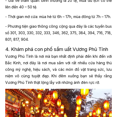
- Giá vé tham quan: bình thường là 20 tệ, mùa du lịch có thể
lên đến 40 – 50 tệ.
- Thời gian mở cửa: mùa hè từ 6h – 17h, mùa đông từ 7h – 17h.
- Phương tiện giao thông công cộng qua đây là các tuyến bus
số 301, 303, 330, 332, 333, 346, 362, 375, 384, 394, 716, 718,
801, 817, 904.
4. Khám phá con phố sầm uất Vương Phủ Tỉnh
Vương Phủ Tỉnh là nơi mà bạn nhất định phải đến khi đến với
Bắc Kinh, nơi đây là nơi mua sắm với rất nhiều cửa hàng thủ
công mỹ nghệ, hiệu sách, và các món đồ vật trang sức, lưu
niệm vô cùng tuyệt đẹp. Khi đêm xuống bạn sẽ thấy rằng
Vương Phủ Tỉnh thật lộng lẫy với những ánh đèn rực rỡ.