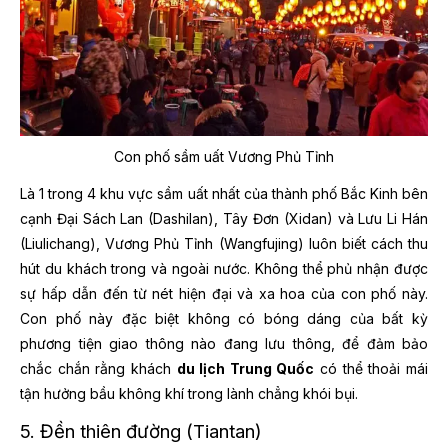
Con phố sầm uất Vương Phủ Tỉnh
Là 1 trong 4 khu vực sầm uất nhất của thành phố Bắc Kinh bên
cạnh Đại Sách Lan (Dashilan), Tây Đơn (Xidan) và Lưu Li Hán
(Liulichang), Vương Phủ Tỉnh (Wangfujing) luôn biết cách thu
hút du khách trong và ngoài nước. Không thể phủ nhận được
sự hấp dẫn đến từ nét hiện đại và xa hoa của con phố này.
Con phố này đặc biệt không có bóng dáng của bất kỳ
phương tiện giao thông nào đang lưu thông, để đảm bảo
chắc chắn rằng khách
du lịch Trung Quốc
có thể thoải mái
tận hưởng bầu không khí trong lành chẳng khói bụi.
5. Đền thiên đường (Tiantan)