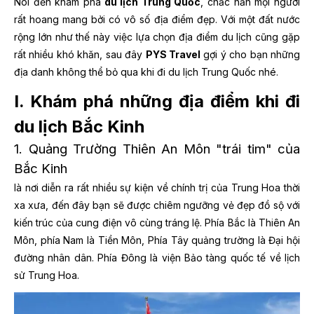
Nói đến khám phá
du lịch Trung Quốc
, chắc hẳn mọi người
rất hoang mang bởi có vô số địa điểm đẹp. Với một đất nước
rộng lớn như thế này việc lựa chọn địa điểm du lịch cũng gặp
rất nhiều khó khăn, sau đây
PYS Travel
gợi ý cho bạn những
địa danh không thể bỏ qua khi đi du lịch Trung Quốc nhé.
I. Khám phá những địa điểm khi đi
du lịch Bắc Kinh
1. Quảng Trường Thiên An Môn "trái tim" của
Bắc Kinh
là nơi diễn ra rất nhiều sự kiện về chính trị của Trung Hoa thời
xa xưa, đến đây bạn sẽ được chiêm ngưỡng vẻ đẹp đồ sộ với
kiến trúc của cung điện vô cùng tráng lệ. Phía Bắc là Thiên An
Môn, phía Nam là Tiền Môn, Phía Tây quảng trường là Đại hội
đường nhân dân. Phía Đông là viện Bảo tàng quốc tế về lịch
sử Trung Hoa.