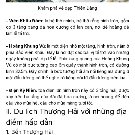
Khám phá vẻ đẹp Thiên Đàng
-
Viên Khâu Đàm
:
là bệ thờ chính, bệ thờ rỗng hình tròn, gồm
có 3 tầng bằng đá hoa cương có lan can, nơi để hoàng đế
làm lễ tế trời.
-
Hoàng Khung Vũ:
là một điện nhỏ một tầng, hình tròn, nằm ở
phía Bắc Viên Khâu. Đây là nơi đặt các bài vị tế trời vào những
ngày không phải dịp tế lễ. Phía xung quang của Hoàng Khung
Vũ có một bức tường cao 6m quây thành hình tròn, có đường
kính 32.5m. Đây chính là bức tường hồi âm nổi tiếng mà đứng ở
một đầu tường có thể nghe rõ tiếng nói từ đầu tường bên kia.
-
Điện Kỳ Niên:
tòa điện lớn hình tròn này có 3 tầng mái, được
xây trên ba tầng của đài đá hoa cương, là nơi hoàng đế đến
cầu vào mùa hè, cầu cho mùa màng tươi tốt.
II. Du lịch Thượng Hải với những địa
điểm hấp dẫn
1. Bến Thượng Hải