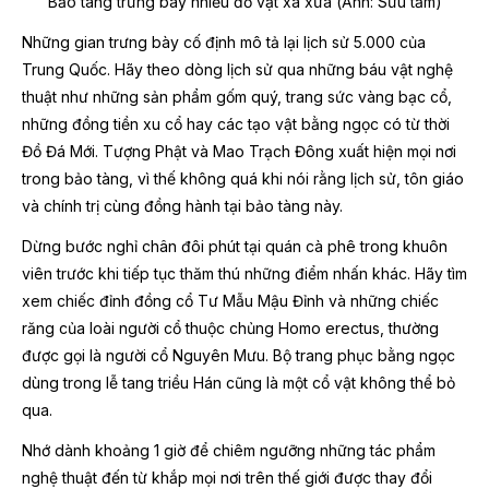
Bảo tàng trưng bày nhiều đồ vật xa xưa (Ảnh: Sưu tầm)
Những gian trưng bày cố định mô tả lại lịch sử 5.000 của
Trung Quốc. Hãy theo dòng lịch sử qua những báu vật nghệ
thuật như những sản phẩm gốm quý, trang sức vàng bạc cổ,
những đồng tiền xu cổ hay các tạo vật bằng ngọc có từ thời
Đồ Đá Mới. Tượng Phật và Mao Trạch Đông xuất hiện mọi nơi
trong bảo tàng, vì thế không quá khi nói rằng lịch sử, tôn giáo
và chính trị cùng đồng hành tại bảo tàng này.
Dừng bước nghỉ chân đôi phút tại quán cà phê trong khuôn
viên trước khi tiếp tục thăm thú những điểm nhấn khác. Hãy tìm
xem chiếc đỉnh đồng cổ Tư Mẫu Mậu Đỉnh và những chiếc
răng của loài người cổ thuộc chủng Homo erectus, thường
được gọi là người cổ Nguyên Mưu. Bộ trang phục bằng ngọc
dùng trong lễ tang triều Hán cũng là một cổ vật không thể bỏ
qua.
Nhớ dành khoảng 1 giờ để chiêm ngưỡng những tác phẩm
nghệ thuật đến từ khắp mọi nơi trên thế giới được thay đổi