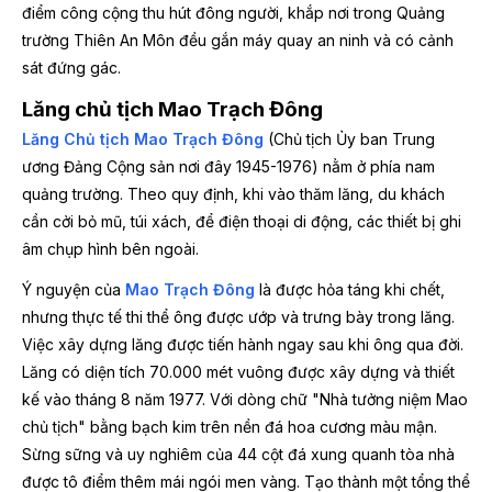
điểm công cộng thu hút đông người, khắp nơi trong Quảng
trường Thiên An Môn đều gắn máy quay an ninh và có cảnh
sát đứng gác.
Lăng chủ tịch Mao Trạch Đông
Lăng Chủ tịch Mao Trạch Đông
(Chủ tịch Ủy ban Trung
ương Đảng Cộng sản nơi đây 1945-1976) nằm ở phía nam
quảng trường. Theo quy định, khi vào thăm lăng, du khách
cần cởi bỏ mũ, túi xách, để điện thoại di động, các thiết bị ghi
âm chụp hình bên ngoài.
Ý nguyện của
Mao Trạch Đông
là được hỏa táng khi chết,
nhưng thực tế thi thể ông được ướp và trưng bày trong lăng.
Việc xây dựng lăng được tiến hành ngay sau khi ông qua đời.
Lăng có diện tích 70.000 mét vuông được xây dựng và thiết
kế vào tháng 8 năm 1977. Với dòng chữ "Nhà tưởng niệm Mao
chủ tịch" bằng bạch kim trên nền đá hoa cương màu mận.
Sừng sững và uy nghiêm của 44 cột đá xung quanh tòa nhà
được tô điểm thêm mái ngói men vàng. Tạo thành một tổng thể