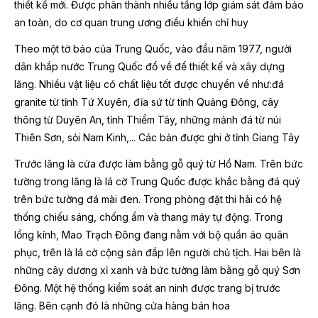
thiết kế mới. Được phân thành nhiều tầng lớp giám sát đảm bảo
an toàn, do cơ quan trung ương điều khiển chỉ huy
Theo một tờ báo của Trung Quốc, vào đầu năm 1977, người
dân khắp nước Trung Quốc đổ về để thiết kế và xây dựng
lăng. Nhiều vật liệu có chất liệu tốt được chuyển về như:đá
granite từ tỉnh Tứ Xuyên, đĩa sứ từ tỉnh Quảng Đông, cây
thông từ Duyên An, tỉnh Thiểm Tây, những mảnh đá từ núi
Thiên Sơn, sỏi Nam Kinh,... Các bản được ghi ở tỉnh Giang Tây
Trước lăng là cửa được làm bằng gỗ quý từ Hồ Nam. Trên bức
tường trong lăng là lá cờ Trung Quốc được khắc bằng đá quý
trên bức tường đá mài đen. Trong phòng đặt thi hài có hệ
thống chiếu sáng, chống ẩm và thang máy tự động. Trong
lồng kính, Mao Trạch Đông đang nằm với bộ quần áo quân
phục, trên là lá cờ cộng sản đắp lên người chủ tịch. Hai bên là
những cây dương xỉ xanh và bức tường làm bằng gỗ quý Sơn
Đông. Một hệ thống kiểm soát an ninh được trang bị trước
lăng. Bên cạnh đó là những cửa hàng bán hoa