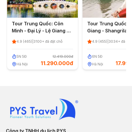
Tour Trung Quốc: Côn
Tour Trung Quốc: 
Minh - Đại Lý - Lệ Giang 5
Giang - Shangrila 6
ngày 5 đêm từ Hà Nội (No
đêm từ Hà Nội
4.9
(
465
)
|
3100
+ đã đặt chỗ
4.9
(
455
)
|
3034
+ đã đặt
Shopping)
5
N
5
Đ
12.419.000đ
6
N
5
Đ
19
11.290.000đ
17.99
Hà Nội
Hà Nội
Công ty TNHH du lịch PYS