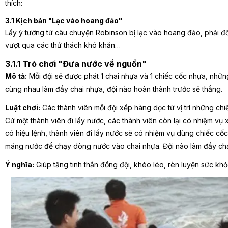
thích:
3.1 Kịch bản "Lạc vào hoang đảo"
Lấy ý tưởng từ câu chuyện Robinson bị lạc vào hoang đảo, phải đối
vượt qua các thử thách khó khăn…
3.1.1 Trò chơi "Đưa nước về nguồn"
Mô tả:
Mỗi đội sẽ được phát 1 chai nhựa và 1 chiếc cốc nhựa, nhữn
cùng nhau làm đầy chai nhựa, đội nào hoàn thành trước sẽ thắng.
Luật chơi:
Các thành viên mỗi đội xếp hàng dọc từ vị trí những chi
Cử một thành viên đi lấy nước, các thành viên còn lại có nhiệm vụ
có hiệu lệnh, thành viên đi lấy nước sẽ có nhiệm vụ dùng chiếc c
máng nước để chạy dòng nước vào chai nhựa. Đội nào làm đầy cha
Ý nghĩa:
Giúp tăng tinh thần đồng đội, khéo léo, rèn luyện sức khỏ