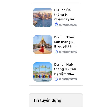
tích dưới
chân Cột cờ
Du lịch Úc
Lũng Cú
tháng 9:
Chạm tay vào
mùa xuân rực
07/08/2026
rỡ nơi xứ sở
Chuột túi
Du lịch Thái
Lan tháng 8:
Bí quyết tận
hưởng thiên
07/08/2026
đường mùa
mưa với chi
Du lịch Huế
phí cực rẻ
tháng 9 - Trải
nghiệm vẻ
đẹp thơ mộng
07/08/2026
của Cố đô
Tin tuyển dụng