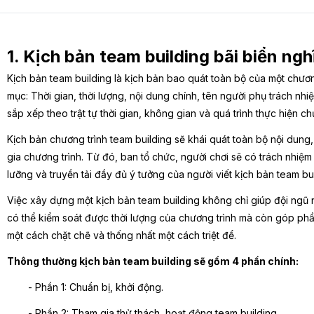
1. Kịch bản team building bãi biển nghĩ
Kịch bản team building là kịch bản bao quát toàn bộ của một chươ
mục: Thời gian, thời lượng, nội dung chính, tên người phụ trách nh
sắp xếp theo trật tự thời gian, không gian và quá trình thực hiện ch
Kịch bản chương trình team building sẽ khái quát toàn bộ nội dung
gia chương trình. Từ đó, ban tổ chức, người chơi sẽ có trách nhiệ
lưỡng và truyền tải đầy đủ ý tưởng của người viết kịch bản team bui
Việc xây dựng một kịch bản team building không chỉ giúp đội ngũ 
có thể kiểm soát được thời lượng của chương trình mà còn góp phần
một cách chặt chẽ và thống nhất một cách triệt để.
Thông thường kịch bản team building sẽ gồm 4 phần chính:
- Phần 1: Chuẩn bị, khởi động.
- Phần 2: Tham gia thử thách, hoạt động team building.