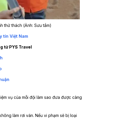
h thử thách (Ảnh: Sưu tầm)
y tín Việt Nam
g từ PYS Travel
nh
o
Thuận
hiệm vụ của mỗi đội làm sao đưa được càng
ông làm rơi ván. Nếu vi phạm sẽ bị loại