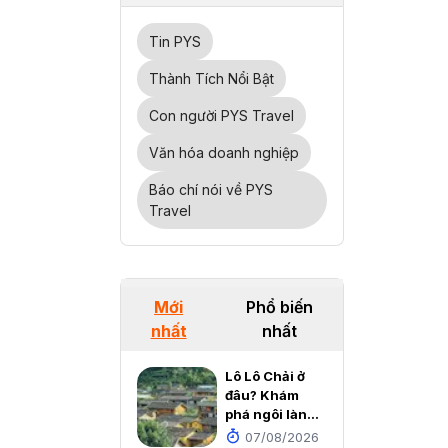
Tin PYS
Thành Tích Nổi Bật
Con người PYS Travel
Văn hóa doanh nghiệp
Báo chí nói về PYS
Travel
Mới
Phổ biến
nhất
nhất
Lô Lô Chải ở
đâu? Khám
phá ngôi làng
cổ đẹp như cổ
07/08/2026