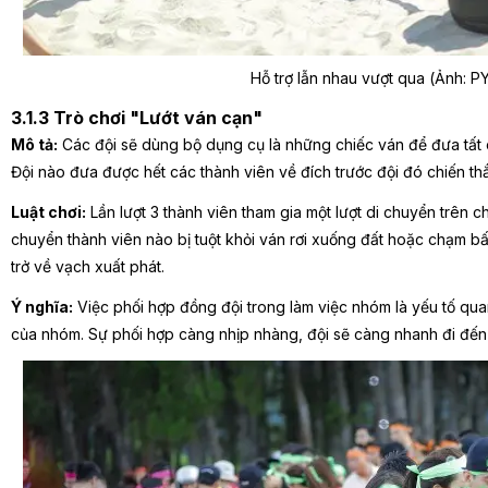
Hỗ trợ lẫn nhau vượt qua (Ảnh: P
3.1.3 Trò chơi "Lướt ván cạn"
Mô tả:
Các đội sẽ dùng bộ dụng cụ là những chiếc ván để đưa tất c
Đội nào đưa được hết các thành viên về đích trước đội đó chiến th
Luật chơi:
Lần lượt 3 thành viên tham gia một lượt di chuyển trên 
chuyển thành viên nào bị tuột khỏi ván rơi xuống đất hoặc chạm b
trở về vạch xuất phát.
Ý nghĩa:
Việc phối hợp đồng đội trong làm việc nhóm là yếu tố qua
của nhóm. Sự phối hợp càng nhịp nhàng, đội sẽ càng nhanh đi đến