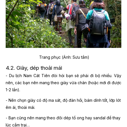
Trang phục (Ảnh: Sưu tầm)
4.2. Giày, dép thoải mái
- Du lịch Nam Cát Tiên đòi hỏi bạn sẽ phải đi bộ nhiều. Vậy
nên, các bạn nên mang theo giày vừa chân (hoặc mới đi được
1-2 lần).
- Nên chọn giày có độ ma sát, độ đàn hồi, bám dính tốt, lớp lót
êm ái, thoải mái.
- Bạn cũng nên mang theo đôi dép tổ ong hay sandal để thay
lúc cắm trại…