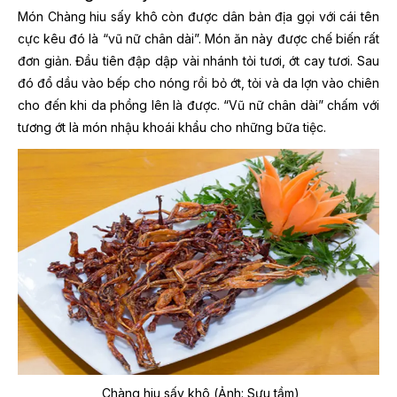
Món Chàng hiu sấy khô còn được dân bản địa gọi với cái tên
cực kêu đó là “vũ nữ chân dài”. Món ăn này được chế biến rất
đơn giản. Đầu tiên đập dập vài nhánh tỏi tươi, ớt cay tươi. Sau
đó đổ dầu vào bếp cho nóng rồi bỏ ớt, tỏi và da lợn vào chiên
cho đến khi da phồng lên là được. “Vũ nữ chân dài” chấm với
tương ớt là món nhậu khoái khẩu cho những bữa tiệc.
Chàng hiu sấy khô (Ảnh: Sưu tầm)