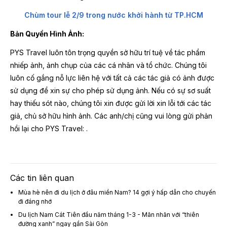
Chùm tour lễ 2/9 trong nước khởi hành từ TP.HCM
Bản Quyền Hình Ảnh:
PYS Travel luôn tôn trọng quyền sở hữu trí tuệ về tác phẩm
nhiếp ảnh, ảnh chụp của các cá nhân và tổ chức. Chúng tôi
luôn cố gắng nỗ lực liên hệ với tất cả các tác giả có ảnh được
sử dụng để xin sự cho phép sử dụng ảnh. Nếu có sự sơ suất
hay thiếu sót nào, chúng tôi xin được gửi lời xin lỗi tới các tác
giả, chủ sở hữu hình ảnh. Các anh/chị cũng vui lòng gửi phản
hồi lại cho PYS Travel:
.
Các tin liên quan
Mùa hè nên đi du lịch ở đâu miền Nam? 14 gợi ý hấp dẫn cho chuyến
đi đáng nhớ
Du lịch Nam Cát Tiên đầu năm tháng 1-3 - Mãn nhãn với “thiên
đường xanh” ngay gần Sài Gòn