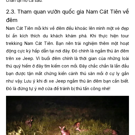
chân tại hồ cá sấu.
2.3. Tham quan vườn quốc gia Nam Cát Tiên về
đêm
Nam Cát Tiên mỗi khi về đêm đều khoác lên mình một vẻ đẹp
bí ẩn kích thích du khách khám phá. Khi thực hiện tour
trekking Nam Cát Tiên. Bạn nên trải nghiệm thêm một hoạt
động cực kỳ hấp dẫn tại nơi đây. Đó chính là ngắm thú ăn đêm
trên xe Jeep. Vì buổi đêm chính là thời gian của những loài
thú quý hiếm ở đây tìm kiếm con mồi. Đây chắc chắn là lần đầu
bạn được tận mắt chứng kiến cảnh thú săn mồi ở cự ly gần
như vậy. Lưu ý khi đi xe Jeep ngắm thú ăn đêm bạn cần biết.
Đó là đừng tự ý mở cửa để tránh bị thú tấn công nhé!