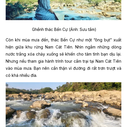
Ghềnh thác Bến Cự (Ảnh: Sưu tầm)
Còn khi mùa mưa đến, thác Bến Cự như một “ông bụt” xuất
hiện giữa khu rừng Nam Cát Tiên. Nhìn ngắm những dòng
nước trắng xóa chảy xuống sẽ khiến cho tâm tình bạn dịu lại.
Nhưng nếu tham gia hành trình tour cắm trại tại Nam Cát Tiên
vào mùa mưa. Bạn nên cẩn thận vì đường đi rất trơn trượt và
có khá nhiều đỉa.