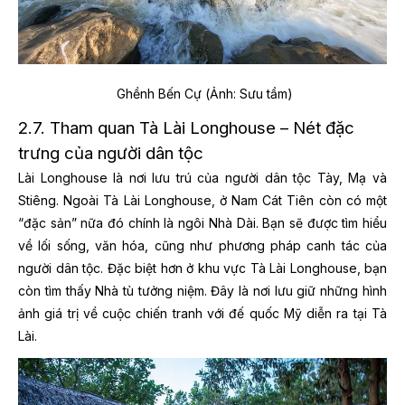
Ghềnh Bến Cự (Ảnh: Sưu tầm)
2.7. Tham quan Tà Lài Longhouse – Nét đặc
trưng của người dân tộc
Lài Longhouse là nơi lưu trú của người dân tộc Tày, Mạ và
Stiêng. Ngoài Tà Lài Longhouse, ở Nam Cát Tiên còn có một
“đặc sản” nữa đó chính là ngôi Nhà Dài. Bạn sẽ được tìm hiểu
về lối sống, văn hóa, cũng như phương pháp canh tác của
người dân tộc. Đặc biệt hơn ở khu vực Tà Lài Longhouse, bạn
còn tìm thấy Nhà tù tưởng niệm. Đây là nơi lưu giữ những hình
ảnh giá trị về cuộc chiến tranh với đế quốc Mỹ diễn ra tại Tà
Lài.