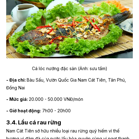
Cá lóc nướng đặc sản (Ảnh: sưu tầm)
- Địa chỉ:
Bàu Sấu, Vườn Quốc Gia Nam Cát Tiên, Tân Phú,
Đồng Nai
- Mức giá:
20.000 - 50.000 VNĐ/món
- Giờ hoạt động:
7h00 - 20h00
3.4. Lẩu cá rau rừng
Nam Cát Tiên sở hữu nhiều loại rau rừng quý hiếm vì thế
hương vị đậm đà của nước lẩu hòa quyện cùng vị ngọt thanh