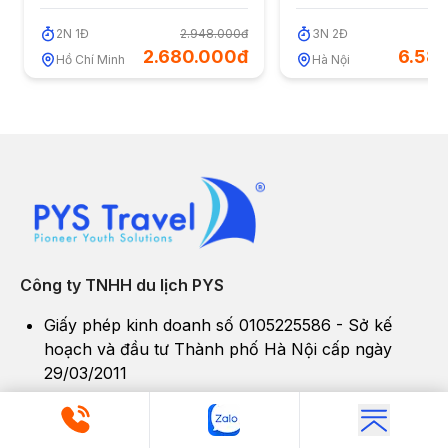
2
N
1
Đ
2.948.000đ
3
N
2
Đ
7
2.680.000đ
6.58
Hồ Chí Minh
Hà Nội
Công ty TNHH du lịch PYS
Giấy phép kinh doanh số 0105225586 - Sở kế
hoạch và đầu tư Thành phố Hà Nội cấp ngày
29/03/2011
Giấy phép Kinh doanh Lữ hành Quốc tế số
01771/2015/TCDL-GPLHQT