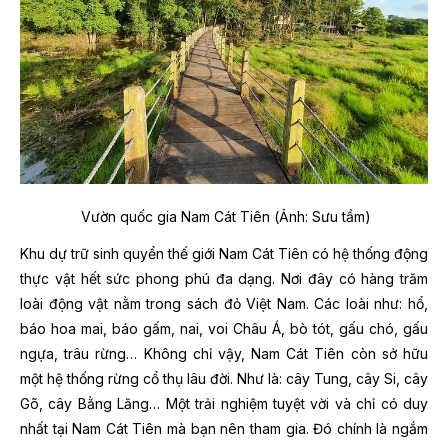
Vườn quốc gia Nam Cát Tiên (Ảnh: Sưu tầm)
Khu dự trữ sinh quyển thế giới Nam Cát Tiên có hệ thống động
thực vật hết sức phong phú đa dạng. Nơi đây có hàng trăm
loài động vật nằm trong sách đỏ Việt Nam. Các loài như: hổ,
báo hoa mai, báo gấm, nai, voi Châu Á, bò tót, gấu chó, gấu
ngựa, trâu rừng… Không chỉ vậy, Nam Cát Tiên còn sở hữu
một hệ thống rừng cổ thụ lâu đời. Như là: cây Tung, cây Si, cây
Gõ, cây Bằng Lăng… Một trải nghiệm tuyệt vời và chỉ có duy
nhất tại Nam Cát Tiên mà bạn nên tham gia. Đó chính là ngắm