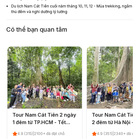
Du lịch Nam Cát Tiên cuối năm tháng 10, 11, 12 - Mùa trekking, ngắm
thú đêm và nghỉ dưỡng lý tưởng
Có thể bạn quan tâm
Tour Nam Cát Tiên 2 ngày
Tour Nam Cát Tiên
1 đêm từ TP.HCM - Tết
2 đêm từ Hà Nội - T
Dương Lịch 2026
Dương Lịch 2026
4.9
(
315
)
|
2100
+ đã đặt chỗ
4.9
(
351
)
|
2340
+ đã đặt