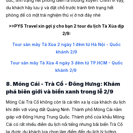
đúc, tình trạng hết phòng diễn ra thường xuyên. Chính vì vậy,
du khách hãy lưu ý và đặt chỗ trước tránh tình trạng hết
phòng để có một trải nghiệm thú vị ở nơi đây nhé
>>PYS Travel xin gợi ý cho bạn 2 tour du lịch Tà Xùa dịp
2/9:
Tour săn mây Tà Xùa 2 ngày 1 đêm từ Hà Nội - Quốc
khánh 2/9
Tour săn mây Tà Xùa 4 ngày 3 đêm từ TP.HCM - Quốc
khánh 2/9
8. Móng Cái - Trà Cổ - Đông Hưng: Khám
phá biên giới và biển xanh trong lễ 2/9
Móng Cái Trà Cổ không còn là cái tên xa lạ của khách du lịch
khi đến với vùng đất Quảng Ninh. Thành phố Móng Cái nằm
giáp với Đông Hưng Trung Quốc. Thành phố cửa khẩu Móng
Cái có rất nhiều điểm du lịch nổi tiếng nhưng bãi biển Trà Cổ
lại được du khách lựa chọn làm điểm đến du lịch lý tưởng.