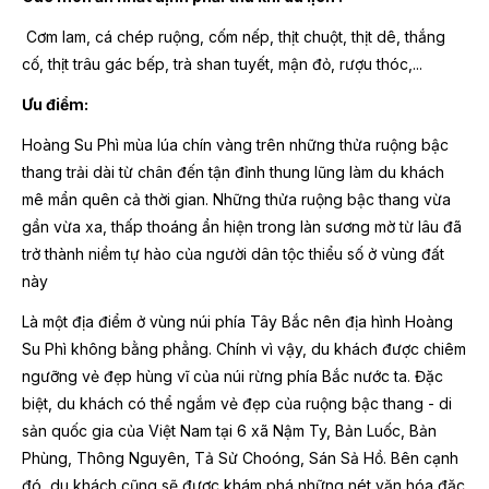
Cơm lam, cá chép ruộng, cốm nếp, thịt chuột, thịt dê, thắng
cố, thịt trâu gác bếp, trà shan tuyết, mận đỏ, rượu thóc,...
Ưu điểm:
Hoàng Su Phì mùa lúa chín vàng trên những thửa ruộng bậc
thang trải dài từ chân đến tận đỉnh thung lũng làm du khách
mê mẩn quên cả thời gian. Những thửa ruộng bậc thang vừa
gần vừa xa, thấp thoáng ẩn hiện trong làn sương mờ từ lâu đã
trở thành niềm tự hào của người dân tộc thiểu số ở vùng đất
này
Là một địa điểm ở vùng núi phía Tây Bắc nên địa hình Hoàng
Su Phì không bằng phẳng. Chính vì vậy, du khách được chiêm
ngưỡng vẻ đẹp hùng vĩ của núi rừng phía Bắc nước ta. Đặc
biệt, du khách có thể ngắm vẻ đẹp của ruộng bậc thang - di
sản quốc gia của Việt Nam tại 6 xã Nậm Ty, Bản Luốc, Bản
Phùng, Thông Nguyên, Tả Sử Choóng, Sán Sả Hồ. Bên cạnh
đó, du khách cũng sẽ được khám phá những nét văn hóa đặc