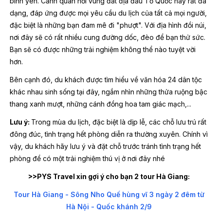
bình yên. Cảnh quan nơi vùng đất địa đầu Tổ Quốc này rất đa
dạng, đáp ứng được mọi yêu cầu du lịch của tất cả mọi người,
đặc biệt là những bạn đam mê đi "phượt". Với địa hình đồi núi,
nơi đây sẽ có rất nhiều cung đường dốc, đèo để bạn thử sức.
Bạn sẽ có được những trải nghiệm không thể nào tuyệt vời
hơn.
Bên cạnh đó, du khách được tìm hiểu về văn hóa 24 dân tộc
khác nhau sinh sống tại đây, ngắm nhìn những thửa ruộng bậc
thang xanh mượt, những cánh đồng hoa tam giác mạch,...
Lưu ý:
Trong mùa du lịch, đặc biệt là dịp lễ, các chỗ lưu trú rất
đông đúc, tình trạng hết phòng diễn ra thường xuyên. Chính vì
vậy, du khách hãy lưu ý và đặt chỗ trước tránh tình trạng hết
phòng để có một trải nghiệm thú vị ở nơi đây nhé
>>PYS Travel xin gợi ý cho bạn 2 tour Hà Giang:
Tour Hà Giang - Sông Nho Quế hùng vĩ 3 ngày 2 đêm từ
Hà Nội - Quốc khánh 2/9