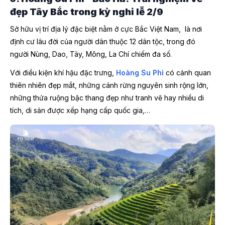
đẹp Tây Bắc trong kỳ nghỉ lễ 2/9
Sở hữu vị trí địa lý đặc biệt nằm ở cực Bắc Việt Nam, là nơi
định cư lâu đời của người dân thuộc 12 dân tộc, trong đó
người Nùng, Dao, Tày, Mông, La Chí chiếm đa số.
Với điều kiện khí hậu đặc trưng,
Hoàng Su Phì
có cảnh quan
thiên nhiên đẹp mắt, những cánh rừng nguyên sinh rộng lớn,
những thửa ruộng bậc thang đẹp như tranh vẽ hay nhiều di
tích, di sản được xếp hạng cấp quốc gia,…