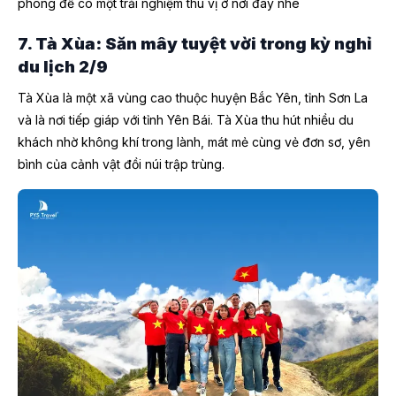
phòng để có một trải nghiệm thú vị ở nơi đây nhé
7. Tà Xùa: Săn mây tuyệt vời trong kỳ nghỉ
du lịch 2/9
Tà Xùa là một xã vùng cao thuộc huyện Bắc Yên, tỉnh Sơn La
và là nơi tiếp giáp với tỉnh Yên Bái. Tà Xùa thu hút nhiều du
khách nhờ không khí trong lành, mát mẻ cùng vẻ đơn sơ, yên
bình của cảnh vật đồi núi trập trùng.