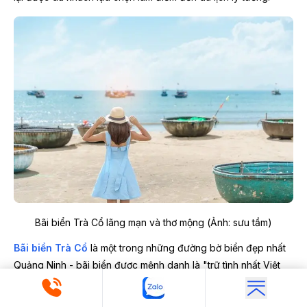
Bãi biển Trà Cổ lãng mạn và thơ mộng (Ảnh: sưu tầm)
Bãi biển Trà Cổ
là một trong những đường bờ biển đẹp nhất
Quảng Ninh - bãi biển được mệnh danh là "trữ tình nhất Việt
Nam" - một vẻ đẹp còn vẹn nguyên, hài hòa, bình dị với bãi
cát trắng mịn màng trải dài phẳng lặng trong nền nước biển