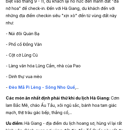
biệt vào tháng 9 - 11, du khách lại nô nức đến mảnh đất "đá
nở hoa" để check-in. Đến với Hà Giang, du khách đến với
những địa điểm checkin siêu "xịn xò" đến từ vùng đất này
như:
- Núi đôi Quản Bạ
- Phố cổ Đồng Văn
- Cột cờ Lũng Cú
- Làng văn hóa Lũng Cẩm, nhà của Pao
- Dinh thự vua mèo
-
Đèo Mã Pì Lèng - Sông Nho Quế
,...
Các món ăn nhất định phải thử khi du lịch Hà Giang:
Cơm
lam Bắc Mê, cháo Ấu Tẩu, xôi ngũ sắc, bánh hoa tam giác
mạch, thịt trâu gác bếp, thắng cố,...
Ưu điểm:
Hà Giang - địa điểm du lịch hoang sơ, hùng vĩ lại rất