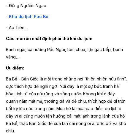
- Động Ngườm Ngao
-
Khu du lịch Pác Bó
- Ao Tiên,...
Các món ăn nhất định phải thử khi du lịch:
Bánh ngải, cá nướng Pắc Ngòi, tôm chua, lợn gác bếp, bánh
vàng,...
Ưu điểm:
Ba Bể - Bản Giốc là một trong những nơi “thiên nhiên hữu tình”,
cực thích hợp để nghỉ ngơi. Nơi đây là một sự bức tranh hài
hòa, tình tứ của núi rừng và sông nước. Không khí ở đây
quanh năm mát mẻ, thoáng đã và dễ chịu, thích hợp để đi trốn
bất kỳ lúc nào trong năm. Mùa hè là mùa cao điểm du lịch ở
đây vì ai cũng muốn tận hưởng cái mát lạnh trong lành của hồ
Ba Bể, thác Bản Giốc để xua tan cái nóng oi ả, bức bối và khó
chịu.