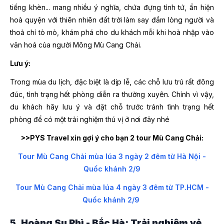
tiếng khèn... mang nhiều ý nghĩa, chứa đựng tình tứ, ẩn hiện
hoà quyện với thiên nhiên đất trời làm say đắm lòng người và
thoả chí tò mò, khám phá cho du khách mỗi khi hoà nhập vào
văn hoá của người Mông Mù Cang Chải.
Lưu ý:
Trong mùa du lịch, đặc biệt là dịp lễ, các chỗ lưu trú rất đông
đúc, tình trạng hết phòng diễn ra thường xuyên. Chính vì vậy,
du khách hãy lưu ý và đặt chỗ trước tránh tình trạng hết
phòng để có một trải nghiệm thú vị ở nơi đây nhé
>>PYS Travel xin gợi ý cho bạn 2 tour Mù Cang Chải:
Tour Mù Cang Chải mùa lúa 3 ngày 2 đêm từ Hà Nội -
Quốc khánh 2/9
Tour Mù Cang Chải mùa lúa 4 ngày 3 đêm từ TP.HCM -
Quốc khánh 2/9
5. Hoàng Su Phì - Bắc Hà: Trải nghiệm vẻ