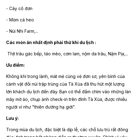
- Cây cô đơn
- Mỏm cá heo
- Núi Nhi Farm,...
Các món ăn nhất định phải thử khi du lịch :
Thịt trâu gác bếp, táo mèo, cơm lam, nộm da trâu, Nậm Pịa,...
Ưu điểm:
Không khí trong lành, mát mẻ cùng vẻ đơn sơ, yên bình của
cảnh vật đồi núi trập trùng của Tà Xùa đã thu hút một lượng
lớn khách du lịch đến đây. Bạn có thể đắm chìm vào những làn
mây mờ ảo, chụp ảnh check-in trên đỉnh Tà Xùa, được nhiều
người ví như "thiên đường hạ giới".
Lưu ý:
Trong mùa du lịch, đặc biệt là dịp lễ, các chỗ lưu trú rất đông