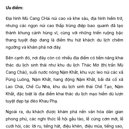
Ưu điểm:
Địa hình Mù Cang CHải núi cao và khe sâu, địa hình hiểm trở,
nhưng các ngọn núi cao thấp trùng điệp bao quanh đã tạo
thành khung cảnh hùng vĩ, cùng với những triền ruộng bậc
thang tuyệt đẹp đang là điểm thu hút khách du lịch chiêm
ngưỡng và khám phá nơi đây.
Bên cạnh đó, nơi đây còn có nhiều địa điểm có tiềm năng khai
thác du lịch sinh thái như khu du lịch Thác Mơ (thị trấn Mù
Cang Chải), suối nước nóng Nậm Khắt, khu vực leo núi các xã
Púng Luông, Nậm Khắt, hang động Nậm Khắt, bãi đá cổ xã
Lao Chải, Chế Cu Nha, khu du lịch sinh thái Chế Tạo, Nậm
Khắt, đặc biệt là địa điểm khai thác du lịch mạo hiểm dù lượn
tuyệt đẹp tại đèo Khau Phạ.
Ngoài ra, du khách được khám phá nền văn hóa dân gian
phong phú, các nghi thức lễ hội gầu tào, lễ cúng cơm mới, lễ
cưới hỏi, các lời ru, tiếng hát, điệu khèn, điệu múa, tiếng sao,