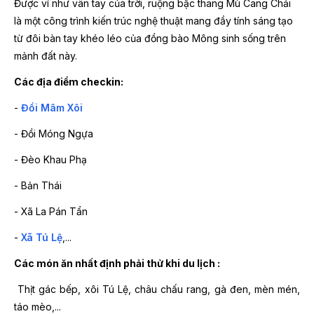
Được ví như vân tay của trời, ruộng bậc thang Mù Cang Chải
là một công trình kiến trúc nghệ thuật mang đầy tính sáng tạo
từ đôi bàn tay khéo léo của đồng bào Mông sinh sống trên
mảnh đất này.
Các địa điểm checkin:
-
Đồi Mâm Xôi
- Đồi Móng Ngựa
- Đèo Khau Phạ
- Bản Thái
- Xã La Pán Tẩn
-
Xã Tú Lệ
,...
Các món ăn nhất định phải thử khi du lịch :
Thịt gác bếp, xôi Tú Lệ, châu chấu rang, gà đen, mèn mén,
táo mèo,...