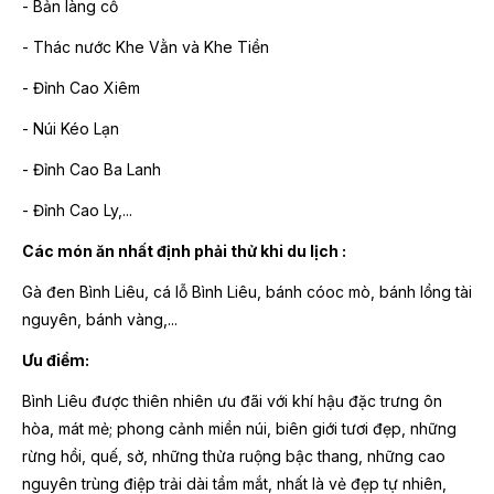
- Bản làng cổ
- Thác nước Khe Vằn và Khe Tiền
- Đỉnh Cao Xiêm
- Núi Kéo Lạn
- Đỉnh Cao Ba Lanh
- Đỉnh Cao Ly,...
Các món ăn nhất định phải thử khi du lịch :
Gà đen Bình Liêu, cá lỗ Bình Liêu, bánh cóoc mò, bánh lồng tài
nguyên, bánh vàng,...
Ưu điểm:
Bình Liêu được thiên nhiên ưu đãi với khí hậu đặc trưng ôn
hòa, mát mẻ; phong cảnh miền núi, biên giới tươi đẹp, những
rừng hồi, quế, sở, những thửa ruộng bậc thang, những cao
nguyên trùng điệp trải dài tầm mắt, nhất là vẻ đẹp tự nhiên,