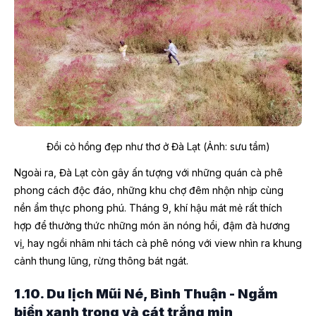
Đồi cỏ hồng đẹp như thơ ở Đà Lạt (Ảnh: sưu tầm)
Ngoài ra, Đà Lạt còn gây ấn tượng với những quán cà phê
phong cách độc đáo, những khu chợ đêm nhộn nhịp cùng
nền ẩm thực phong phú. Tháng 9, khí hậu mát mẻ rất thích
hợp để thưởng thức những món ăn nóng hổi, đậm đà hương
vị, hay ngồi nhâm nhi tách cà phê nóng với view nhìn ra khung
cảnh thung lũng, rừng thông bát ngát.
1.10. Du lịch Mũi Né, Bình Thuận - Ngắm
biển xanh trong và cát trắng mịn