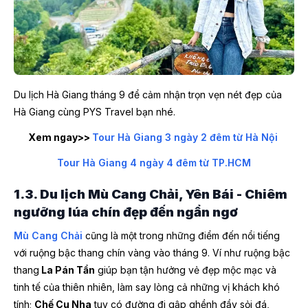
Du lịch Hà Giang tháng 9 để cảm nhận trọn vẹn nét đẹp của
Hà Giang cùng PYS Travel bạn nhé.
Xem ngay>>
Tour Hà Giang 3 ngày 2 đêm từ Hà Nội
Tour Hà Giang 4 ngày 4 đêm từ TP.HCM
1.3. Du lịch Mù Cang Chải, Yên Bái - Chiêm
ngưỡng lúa chín đẹp đến ngẩn ngơ
Mù Cang Chải
cũng là một trong những điểm đến nổi tiếng
với ruộng bậc thang chín vàng vào tháng 9. Ví như ruộng bậc
thang
La Pán Tẩn
giúp bạn tận hưởng vẻ đẹp mộc mạc và
tinh tế của thiên nhiên, làm say lòng cả những vị khách khó
tính;
Chế Cu Nha
tuy có đường đi gập ghềnh đầy sỏi đá,