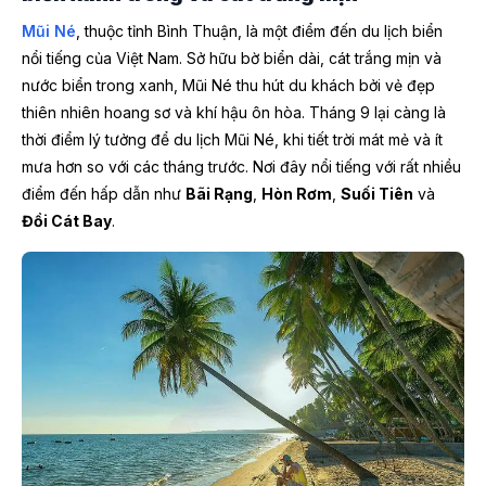
Mũi Né
, thuộc tỉnh Bình Thuận, là một điểm đến du lịch biển
nổi tiếng của Việt Nam. Sở hữu bờ biển dài, cát trắng mịn và
nước biển trong xanh, Mũi Né thu hút du khách bởi vẻ đẹp
thiên nhiên hoang sơ và khí hậu ôn hòa. Tháng 9 lại càng là
thời điểm lý tưởng để du lịch Mũi Né, khi tiết trời mát mẻ và ít
mưa hơn so với các tháng trước. Nơi đây nổi tiếng với rất nhiều
điểm đến hấp dẫn như
Bãi Rạng
,
Hòn Rơm
,
Suối Tiên
và
Đồi Cát Bay
.