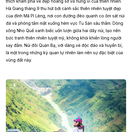
thích khám phá vẻ đẹp hoang sơ và hùng vĩ của thiên nhiên.
Hà Giang tháng 9 thu hút bởi cảnh sắc thiên nhiên tuyệt đẹp
của đỉnh Mã Pì Lèng, nơi con đường đèo quanh co ôm sát núi
đá và phóng tầm mắt xuống hẻm vực Tu Sản sâu thẳm. Dòng
sông Nho Quế xanh biếc uốn lượn giữa hai dãy núi, tạo nên
bức tranh thiên nhiên tuyệt mỹ, không khỏi khiến lòng người
say đắm. Núi đôi Quản Bạ, với dáng vẻ độc đáo và huyền bí,
là một trong những kỳ quan tự nhiên làm nên sự đặc biệt của
vùng đất này.