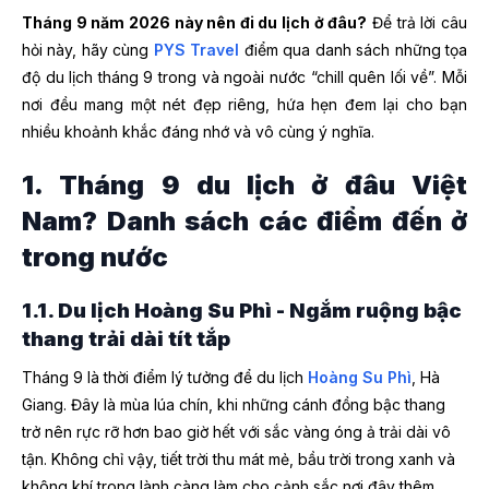
Tháng 9 năm 2026 này nên đi du lịch ở đâu?
Để trả lời câu
hỏi này, hãy cùng
PYS Travel
điểm qua danh sách những tọa
độ du lịch tháng 9 trong và ngoài nước “chill quên lối về”. Mỗi
nơi đều mang một nét đẹp riêng, hứa hẹn đem lại cho bạn
nhiều khoảnh khắc đáng nhớ và vô cùng ý nghĩa.
1. Tháng 9 du lịch ở đâu Việt
Nam? Danh sách các điểm đến ở
trong nước
1.1. Du lịch Hoàng Su Phì - Ngắm ruộng bậc
thang trải dài tít tắp
Tháng 9 là thời điểm lý tưởng để du lịch
Hoàng Su Phì
, Hà
Giang. Đây là mùa lúa chín, khi những cánh đồng bậc thang
trở nên rực rỡ hơn bao giờ hết với sắc vàng óng ả trải dài vô
tận. Không chỉ vậy, tiết trời thu mát mẻ, bầu trời trong xanh và
không khí trong lành càng làm cho cảnh sắc nơi đây thêm