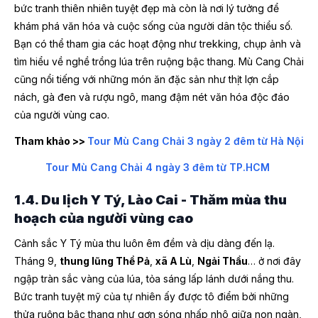
bức tranh thiên nhiên tuyệt đẹp mà còn là nơi lý tưởng để
khám phá văn hóa và cuộc sống của người dân tộc thiểu số.
Bạn có thể tham gia các hoạt động như trekking, chụp ảnh và
tìm hiểu về nghề trồng lúa trên ruộng bậc thang. Mù Cang Chải
cũng nổi tiếng với những món ăn đặc sản như thịt lợn cắp
nách, gà đen và rượu ngô, mang đậm nét văn hóa độc đáo
của người vùng cao.
Tham khảo >>
Tour Mù Cang Chải 3 ngày 2 đêm từ Hà Nội
Tour Mù Cang Chải 4 ngày 3 đêm từ TP.HCM
1.4. Du lịch Y Tý, Lào Cai - Thăm mùa thu
hoạch của người vùng cao
Cảnh sắc Y Tý mùa thu luôn êm đềm và dịu dàng đến lạ.
Tháng 9,
thung lũng Thề Pả
,
xã A Lù
,
Ngải Thầu
… ở nơi đây
ngập tràn sắc vàng của lúa, tỏa sáng lấp lánh dưới nắng thu.
Bức tranh tuyệt mỹ của tự nhiên ấy được tô điểm bởi những
thửa ruộng bậc thang như gợn sóng nhấp nhô giữa non ngàn,