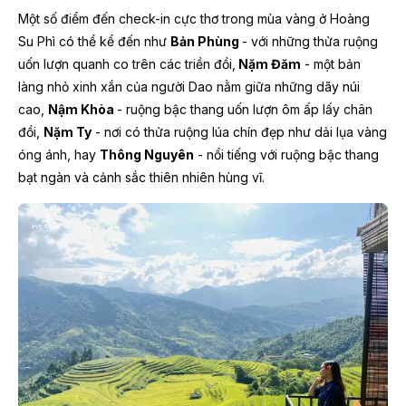
Một số điểm đến check-in cực thơ trong mùa vàng ở Hoàng
Su Phì có thể kể đến như
Bản Phùng
- với những thửa ruộng
uốn lượn quanh co trên các triền đồi,
Nặm Đăm
- một bản
làng nhỏ xinh xắn của người Dao nằm giữa những dãy núi
cao,
Nậm Khòa
- ruộng bậc thang uốn lượn ôm ấp lấy chân
đồi,
Nặm Ty
- nơi có thửa ruộng lúa chín đẹp như dải lụa vàng
óng ánh, hay
Thông Nguyên
- nổi tiếng với ruộng bậc thang
bạt ngàn và cảnh sắc thiên nhiên hùng vĩ.