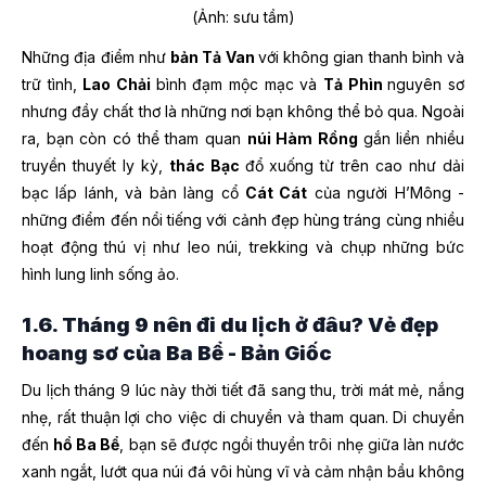
(Ảnh: sưu tầm)
Những địa điểm như
bản Tả Van
với không gian thanh bình và
trữ tình,
Lao Chải
bình đạm mộc mạc và
Tả Phìn
nguyên sơ
nhưng đầy chất thơ là những nơi bạn không thể bỏ qua. Ngoài
ra, bạn còn có thể tham quan
núi Hàm Rồng
gắn liền nhiều
truyền thuyết ly kỳ,
thác Bạc
đổ xuống từ trên cao như dải
bạc lấp lánh, và bản làng cổ
Cát Cát
của người H’Mông -
những điểm đến nổi tiếng với cảnh đẹp hùng tráng cùng nhiều
hoạt động thú vị như leo núi, trekking và chụp những bức
hình lung linh sống ảo.
1.6. Tháng 9 nên đi du lịch ở đâu? Vẻ đẹp
hoang sơ của Ba Bể - Bản Giốc
Du lịch tháng 9 lúc này thời tiết đã sang thu, trời mát mẻ, nắng
nhẹ, rất thuận lợi cho việc di chuyển và tham quan. Di chuyển
đến
hồ Ba Bể
, bạn sẽ được ngồi thuyền trôi nhẹ giữa làn nước
xanh ngắt, lướt qua núi đá vôi hùng vĩ và cảm nhận bầu không