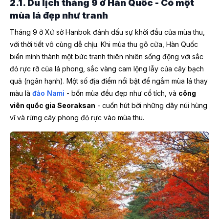
2.1. Du lịch tháng 9 ở Hàn Quốc - Có một
mùa lá đẹp như tranh
Tháng 9 ở Xứ sở Hanbok đánh dấu sự khởi đầu của mùa thu,
với thời tiết vô cùng dễ chịu. Khi mùa thu gõ cửa, Hàn Quốc
biến mình thành một bức tranh thiên nhiên sống động với sắc
đỏ rực rỡ của lá phong, sắc vàng cam lộng lẫy của cây bạch
quả (ngân hạnh). Một số địa điểm nổi bật để ngắm mùa lá thay
màu là
đảo Nami
- bốn mùa đều đẹp như cổ tích, và
công
viên quốc gia Seoraksan
- cuốn hút bởi những dãy núi hùng
vĩ và rừng cây phong đỏ rực vào mùa thu.