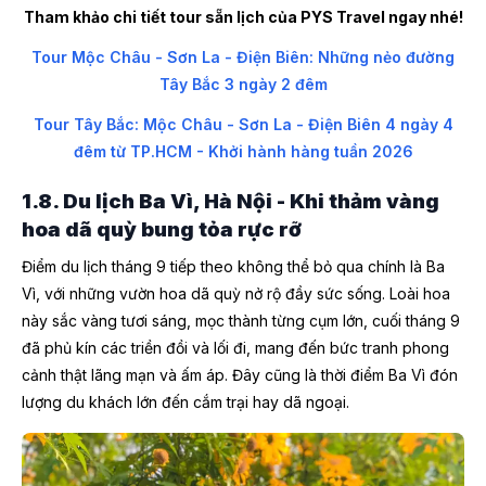
Tham khảo chi tiết tour sẵn lịch của PYS Travel ngay nhé!
Tour Mộc Châu - Sơn La - Điện Biên: Những nẻo đường
Tây Bắc 3 ngày 2 đêm
Tour Tây Bắc: Mộc Châu - Sơn La - Điện Biên 4 ngày 4
đêm từ TP.HCM - Khởi hành hàng tuần 2026
1.8. Du lịch Ba Vì, Hà Nội - Khi thảm vàng
hoa dã quỳ bung tỏa rực rỡ
Điểm du lịch tháng 9 tiếp theo không thể bỏ qua chính là Ba
Vì, với những vườn hoa dã quỳ nở rộ đầy sức sống. Loài hoa
này sắc vàng tươi sáng, mọc thành từng cụm lớn, cuối tháng 9
đã phủ kín các triền đồi và lối đi, mang đến bức tranh phong
cảnh thật lãng mạn và ấm áp. Đây cũng là thời điểm Ba Vì đón
lượng du khách lớn đến cắm trại hay dã ngoại.