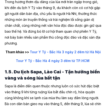
Trong hương thơm dịu dàng của lúa mới tràn ngập trong gió,
khi đến du lịch Y Tý vào tháng 9, du khách còn có cơ hội gặp
gỡ người dân bản địa, chủ yếu là người Hà Nhì, thưởng thức
những món ăn truyền thống và trải nghiệm lối sống giản dị
chân chất, cùng những nét văn hóa độc đáo được gìn giữ qua
bao thế hệ. Và đừng bỏ lỡ cơ hội tham quan chợ phiên Y Tý,
nơi bày bán nhiều sản phẩm thủ công độc đáo và đặc sản địa
phương.
Tham khảo >>
Tour Y Tý - Bắc Hà 3 ngày 2 đêm từ Hà Nội
Tour Y Tý - Bắc Hà 4 ngày 3 đêm từ TP.HCM
1.5. Du lịch Sapa, Lào Cai - Tận hưởng biển
vàng và sóng lúa bất tận
Sapa là điểm đến quen thuộc nhưng luôn có sức hút đặc biệt
vào tháng 9 khi từng ruộng lúa bắt đầu chín rộ, hòa quyện
cùng không khí se lạnh của mùa thu làm say đắm lòng người.
Bà con dân bản gieo mạ vào tháng 5, đến tháng 9, lúa sẽ chín