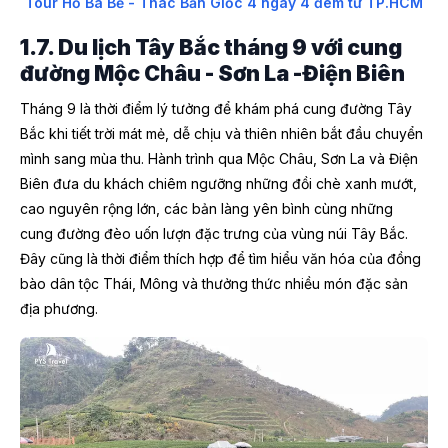
Tour Hồ Ba Bể - Thác Bản Giốc 4 ngày 4 đêm từ TP.HCM
1.7. Du lịch Tây Bắc tháng 9 với cung
đường Mộc Châu - Sơn La -Điện Biên
Tháng 9 là thời điểm lý tưởng để khám phá cung đường Tây
Bắc khi tiết trời mát mẻ, dễ chịu và thiên nhiên bắt đầu chuyển
mình sang mùa thu. Hành trình qua Mộc Châu, Sơn La và Điện
Biên đưa du khách chiêm ngưỡng những đồi chè xanh mướt,
cao nguyên rộng lớn, các bản làng yên bình cùng những
cung đường đèo uốn lượn đặc trưng của vùng núi Tây Bắc.
Đây cũng là thời điểm thích hợp để tìm hiểu văn hóa của đồng
bào dân tộc Thái, Mông và thưởng thức nhiều món đặc sản
địa phương.