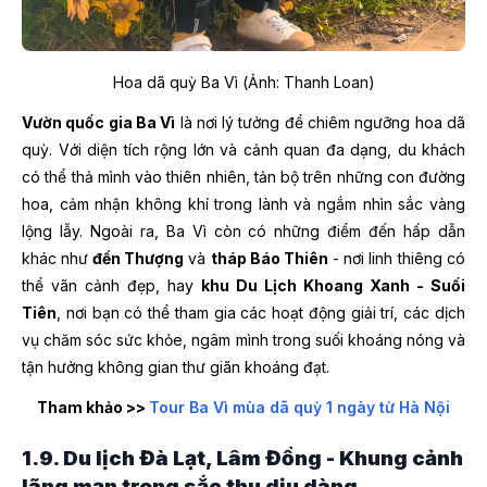
Hoa dã quỳ Ba Vì (Ảnh: Thanh Loan)
Vườn quốc gia Ba Vì
là nơi lý tưởng để chiêm ngưỡng hoa dã
quỳ. Với diện tích rộng lớn và cảnh quan đa dạng, du khách
có thể thả mình vào thiên nhiên, tản bộ trên những con đường
hoa, cảm nhận không khí trong lành và ngắm nhìn sắc vàng
lộng lẫy. Ngoài ra, Ba Vì còn có những điểm đến hấp dẫn
khác như
đền Thượng
và
tháp Báo Thiên
- nơi linh thiêng có
thể vãn cảnh đẹp, hay
khu Du Lịch Khoang Xanh - Suối
Tiên
, nơi bạn có thể tham gia các hoạt động giải trí, các dịch
vụ chăm sóc sức khỏe, ngâm mình trong suối khoáng nóng và
tận hưởng không gian thư giãn khoáng đạt.
Tham khảo >>
Tour Ba Vì mùa dã quỳ 1 ngày từ Hà Nội
1.9. Du lịch Đà Lạt, Lâm Đồng - Khung cảnh
lãng mạn trong sắc thu dịu dàng