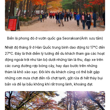
Biển lá phong đỏ ở vườn quốc gia Seoraksan(Ảnh: sưu tầm)
Nhiệt độ tháng 9 ở Hàn Quốc trung bình dao động từ 17°C đến
27°C. Đây là thời điểm lý tưởng để du khách tham gia các hoạt
động ngoài trời như tản bộ dưới những tán lá thu, đạp xe trên
các cung đường rợp bóng cây, hay dạo bước trên những
thảm lá khô xào xạc. Đôi khi du khách cũng có thể bắt gặp
những cơn mưa chợt đến rồi chợt tạnh, gột rửa đi hết thảy bụi
bẩn và để lại bầu không khí rất trong lành, khoáng đạt.