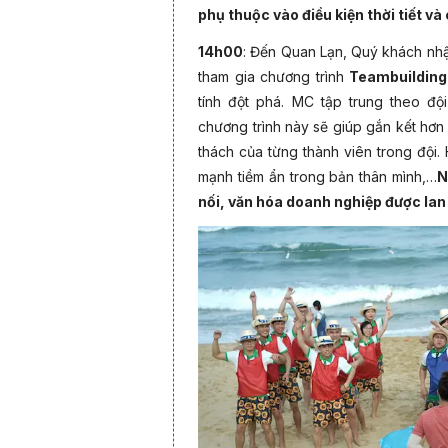
phụ thuộc vào điều kiện thời tiết và
14h00
: Đến Quan Lạn, Quý khách nhậ
tham gia chương trình
Teambuilding
tính đột phá. MC tập trung theo độ
chương trình này sẽ giúp gắn kết hơn 
thách của từng thành viên trong đội
Ngoài ra, hành trình còn đưa bạn đến
biển 
mạnh tiềm ẩn trong bản thân mình,…
N
đảo Quan Lạn với làn nước trong xanh và bã
nối, văn hóa doanh nghiệp được lan
in dòng sông đôi bờ cát trắng độc đáo, dạo
vịnh Bái Tử Long trong hành trình di chuyể