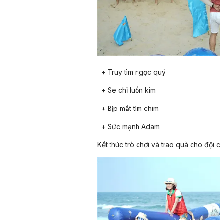
+ Truy tìm ngọc quý
+ Se chỉ luồn kim
+ Bịp mắt tìm chim
Tour Quan Lạn 2 ngày 1 đêm
là sự kết hợp
+ Sức mạnh Adam
hoạt động gắn kết tập thể, phù hợp cho doanh
và trải nghiệm đa dạng, chuyến đi hứa hẹn 
Kết thúc trò chơi và trao quà cho đội 
giá.