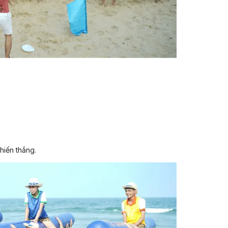
 hoàn hảo giữa nghỉ dưỡng, khám phá thiên nhiên và
 nghiệp, nhóm bạn hay gia đình. Với lịch trình tối ưu
mang lại một mùa hè trọn vẹn và nhiều kỷ niệm đáng
chiến thắng.