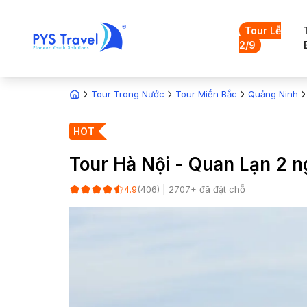
Tour Lễ
2/9
Tour Trong Nước
Tour Miền Bắc
Quảng Ninh
HOT
Tour Hà Nội - Quan Lạn 2 n
(
406
) |
2707
+ đã đặt chỗ
4.9