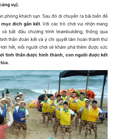
 cảng vụ).
n phòng khách sạn. Sau đó di chuyển ra bãi biển để
 mục đích gắn kết
. Với các trò chơi vui nhộn mang
i và bắt đầu chương trình teambuilding, thông qua
tinh thần đoàn kết và ý chí quyết tâm hoàn thành thử
. Hơn hết, mỗi người chơi sẽ khám phá thêm được sức
Minh Châu
- nơi được ví như “viên ngọc trắng” của
ơi tình thân được hình thành, con người được kết
i cát mịn như nhung. Tại đây, du khách có thể check-
 tỏa.
 biển thư giãn và chiêm ngưỡng vẻ đẹp hùng vĩ của
n, tạo nên những khoảnh khắc đáng nhớ.