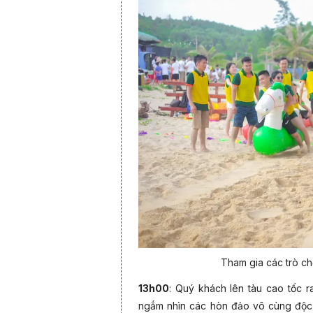
Điểm nhấn của tour là
bãi biển
Quan Lạn
hoa
tưởng để tổ chức các hoạt động teambuilding
Bên cạnh đó, du khách còn có cơ hội thưởn
biển Quảng Ninh và khám phá vẻ đẹp yên bìn
Hoạt động teambuilding trên bãi biển Quan L
nhiều trò chơi tập thể hấp dẫn được thiết kế
gian biển rộng thoáng, cát trắng mịn cùng k
mình”, tạo nên những khoảnh khắc vui vẻ và
Tham gia các trò ch
13h00
: Quý khách lên tàu cao tốc 
ngắm nhìn các hòn đảo vô cùng độc 