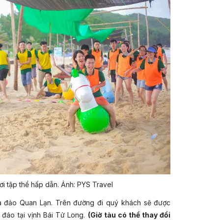
ng sơ với bờ cát trắng mịn trải dài, là không gian lý
 sôi động, tắm biển và tận hưởng làn nước mát lành.
g thức các món hải sản tươi ngon đặc trưng của vùng
h, thư thái của đảo Quan Lạn khi về đêm.
ạn là điểm nhấn không thể bỏ lỡ trong hành trình, với
 nhằm tăng tính kết nối và tinh thần đồng đội. Không
hông khí sôi động sẽ giúp các thành viên “cháy hết
 đáng nhớ cho cả tập thể.
ơi tập thể hấp dẫn. Ảnh: PYS Travel
ra đảo Quan Lạn. Trên đường đi quý khách sẽ được
đáo tại vịnh Bái Tử Long.
(Giờ tàu có thể thay đổi