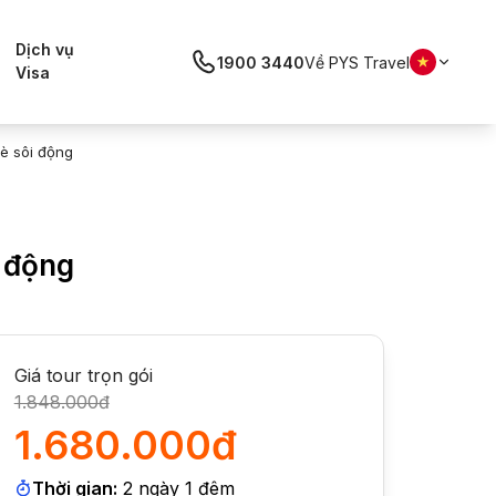
Dịch vụ
1900 3440
Về PYS Travel
Visa
è sôi động
i động
Giá tour trọn gói
1.848.000đ
1.680.000đ
Thời gian:
2
ngày
1
đêm