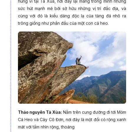
hùng vĩ tại Tà Xùa, nơi đây lại mang trong mình những
sức hút mạnh mẽ bởi sở hữu những vị trí đắc địa, và
cùng với đó là kiểu dáng độc lạ của tảng đá nhô ra
trông giống như phần đầu của một con cá heo.
Thảo nguyên Tà Xùa:
Nằm trên cung đường đi tới Mỏm
Cá Heo và Cây Cô Đơn, nơi đây là một đồi cỏ rộng xanh
mát với tầm nhìn rộng, thoáng
Thời điểm này, Tà Xùa đón du khách với tiết trời se lạnh,