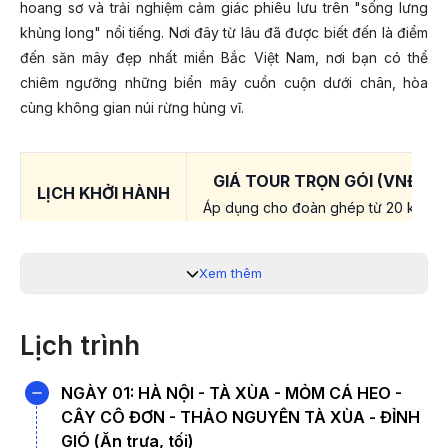
hoang sơ và trải nghiệm cảm giác phiêu lưu trên "sống lưng
khủng long" nổi tiếng. Nơi đây từ lâu đã được biết đến là điểm
đến săn mây đẹp nhất miền Bắc Việt Nam, nơi bạn có thể
chiêm ngưỡng những biển mây cuồn cuộn dưới chân, hòa
cùng không gian núi rừng hùng vĩ.
GIÁ TOUR TRỌN GÓI (VNĐ/Kh
LỊCH KHỞI HÀNH
Áp dụng cho đoàn ghép từ 20 khách 
01/01/2026
Xem thêm
2.080.000 VNĐ
03/01/2026
Lịch trình
Lưu ý:
Quý khách liên hệ 19003440 để được hỗ trợ chi tiết
nhất.
NGÀY 01: HÀ NỘI - TÀ XÙA - MỎM CÁ HEO -
CÂY CÔ ĐƠN - THẢO NGUYÊN TÀ XÙA - ĐỈNH
Điểm đặc sắc trong Tour Tà Xùa
GIÓ (Ăn trưa, tối)