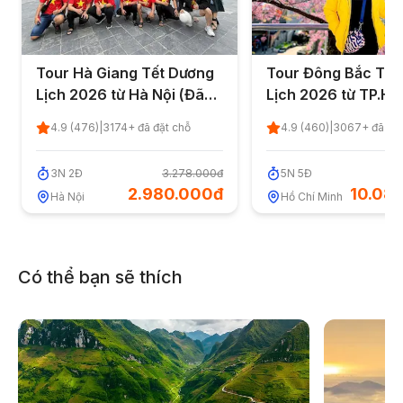
Tour Hà Giang Tết Dương
Tour Đông Bắc Tết
Lịch 2026 từ Hà Nội (Đã
Lịch 2026 từ TP.H
kết thúc)
kết thúc)
4.9
(
476
)
|
3174
+ đã đặt chỗ
4.9
(
460
)
|
3067
+ đã đặ
3
N
2
Đ
3.278.000đ
5
N
5
Đ
11
2.980.000đ
10.08
Thăm hồ xong, nếu có nhu cầu, thuyền sẽ đưa quý
Hà Nội
Hồ Chí Minh
khách đến
khoáng nóng Ban Mai retreat
. Quý khách
tự do tắm khoáng tại Ban Mai retreat, ngâm mình trong
nguồn khoáng nóng tự nhiên giúp tăng cường sức
Có thể bạn sẽ thích
khỏe
(chi phí tự túc).