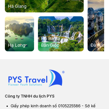
Hà Giang
14h30:
Qúy khách lên xe di chuyển về Hà Nội.
Hồ Ba Bể - Thác
19h00:
Đoàn về đến Hà Nội, chia tay kết thúc chuyến đi
Hạ Long
Bản Giốc
Đà Nẵng
Tà Xùa, một trải nghiệm thực thụ của một dân du lịch
chuyên nghiệp.
Công ty TNHH du lịch PYS
Giấy phép kinh doanh số 0105225586 - Sở kế