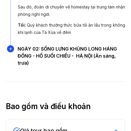
Sau đó, đoàn di chuyển về homestay tại trung tâm nhận
phòng nghỉ ngơi.
Tối:
Quý khách thưởng thức bữa tối ăn lẩu trong không
khí lạnh của Tà Xùa về đêm
NGÀY 02: SỐNG LƯNG KHỦNG LONG HÁNG
ĐỒNG - HỒ SUỐI CHIẾU - HÀ NỘI (Ăn sáng,
trưa)
Sáng:
Đoàn dậy sớm vệ sinh cá nhân và dùng bữa sáng
tại nhà hàng, xe và HDV sẽ đưa đoàn lên
sống lưng
khủng long
tại Háng Đồng. Đây là một dãy núi cao hơn
2.800m so với mực nước biển, là phần nhô lên của dãy
Tà Xùa hùng vĩ, được ví như “xương sống của khủng
Bao gồm và điều khoản
long” với sống núi uốn lượn, hai bên là vực sâu hun hút.
Quý khách tự do tham quan, check in sống lưng khủng
long. Vào những ngày thời tiết đẹp, quý khách sẽ được
Giá tour bao gồm