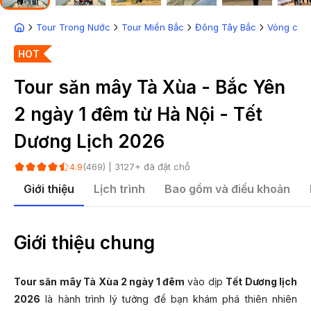
Tour Trong Nước
Tour Miền Bắc
Đông Tây Bắc
Vòng cun
HOT
Tour săn mây Tà Xùa - Bắc Yên
2 ngày 1 đêm từ Hà Nội - Tết
Dương Lịch 2026
(
469
) |
3127
+ đã đặt chỗ
4.9
Giới thiệu
Lịch trình
Bao gồm và điều khoản
Giới thiệu chung
Tour săn mây Tà Xùa 2 ngày 1 đêm
vào dịp
Tết Dương lịch
2026
là hành trình lý tưởng để bạn khám phá thiên nhiên