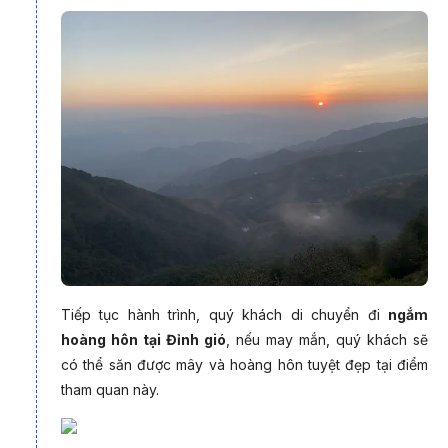
sương mờ bao phủ trên những cung đường núi ngoằn ngoèo,
tạo nên cảm giác như lạc vào chốn bồng lai tiên cảnh. Du
khách có thể dậy sớm, leo lên "sống lưng khủng long" hay
mỏm đá đầu rùa để ngắm bình minh, khi ánh mặt trời dần xua
tan lớp sương mù, để lộ ra biển mây cuồn cuộn. Hành trình đến
Tà Xùa không chỉ là để chiêm ngưỡng vẻ đẹp tự nhiên ngoạn
mục mà còn là cơ hội để tận hưởng sự yên bình, tĩnh lặng của
núi rừng trong những ngày đầu năm mới.
Tiếp tục hành trình, quý khách di chuyển đi
ngắm
hoàng hôn tại Đỉnh gió
, nếu may mắn, quý khách sẽ
có thể săn được mây và hoàng hôn tuyệt đẹp tại điểm
tham quan này.