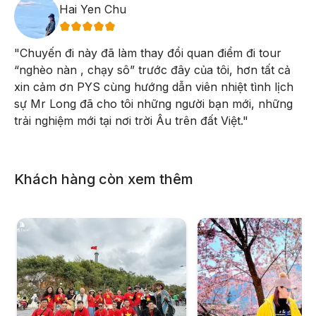
Hai Yen Chu
11h00:
Quý khách ăn trưa tại nhà hàng thị trấn Phù Yên
"
Chuyến đi này đã làm thay đổi quan điểm đi tour
Sau bữa trưa, xe và HDV đưa đoàn tham quan hồ Suối
“nghèo nàn , chạy sô” trước đây của tôi, hơn tất cả
Chiếu: là công trình thủy lợi rộng khoảng 50 ha với dung
xin cảm ơn PYS cùng hướng dẫn viên nhiệt tình lịch
sự Mr Long đã cho tôi những người bạn mới, những
tích hơn 4 triệu m³, được nuôi dưỡng từ các suối nguồn
trải nghiệm mới tại nơi trời Âu trên đất Việt.
"
như suối Chiếu và suối Lạt.
Quý khách lên thuyền du lịch
thăm quan lòng hồ
,
ngoạn cảnh non nước xanh biếc trữ tình như bản tình ca
Khách hàng còn xem thêm
giữa núi rừng Tây Bắc. Nước hồ xanh dưới những tia
nắng vàng, núi đồi trùng điệp, thấp thoáng những nếp
nhà sàn của người dân tộc tạo nên bức tranh thủy mặc
yên bình giữa đất trời.