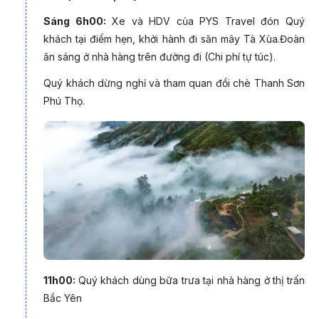
săn mây của PYS Travel:
Sáng 6h00:
Xe và HDV của PYS Travel đón Quý
khách tại điểm hẹn, khởi hành đi săn mây Tà Xùa.Đoàn
- Thưởng ngoạn khung cảnh Tà Xùa chìm trong bốn bề mây
ăn sáng ở nhà hàng trên đường đi (Chi phí tự túc).
phủ, tạo nên khung cảnh đẹp tựa chốn bồng lai tiên cảnh,
khiến bạn không thể nào quên.
Quý khách dừng nghỉ và tham quan đồi chè Thanh Sơn
- Chinh phục sống lưng khủng long tại Háng Đồng, với địa
Phú Thọ.
hình uốn lượn, gai góc đầy thách thức.
- Chiêm ngưỡng hoàng hôn trên Đỉnh Gió tại xã Xím Vàng.
Tà Xùa
là một trong những “thiên đường săn mây” đẹp bậc
nhất vùng núi phía Bắc. Do chưa được khai thác nhiều về du
lịch nên nơi đây còn giữ được nét đẹp hoang sơ, tự nhiên. Du
lịch Tà Xùa có lẽ vì thế trở thành điểm đến thu hút nhiều tín đồ
mê xê dịch và các phượt thủ.
11h00:
Quý khách dùng bữa trưa tại nhà hàng ở thị trấn
Bắc Yên