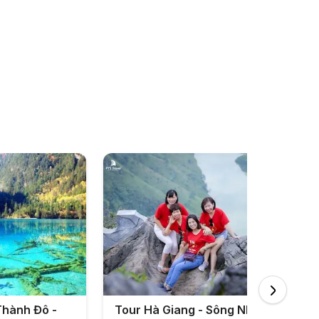
Thành Đô -
Tour Hà Giang - Sông Nho Quế 3