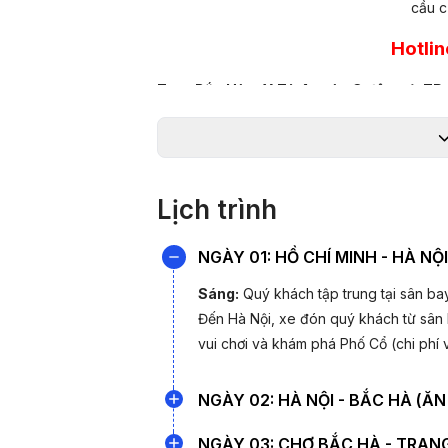
cầu c
Hotli
Tour Bắc Hà - Y Tý 4 ngày 3 đêm từ T
những nét đẹp văn hóa đặc sắc của các dân 
hưởng không khí trong lành của Tây Bắc. H
Nằm trong số 135 xã đặc biệt khó khăn tại Là
thành phố Lào Cai khoảng 100km,
Y Tý
sở 
Lịch trình
đường biên giới. Khi đến đây du khách không
thú và bầu không khí trong lành nằm trên đ
NGÀY 01: HỒ CHÍ MINH - HÀ NỘ
vẻ đẹp hoang sơ, hùng vĩ khác biệt.
Sáng:
Quý khách tập trung tại sân ba
Đến Hà Nội, xe đón quý khách từ sân 
vui chơi và khám phá Phố Cổ (chi phí v
NGÀY 02: HÀ NỘI - BẮC HÀ (ĂN
Xe và HDV PYS Travel đón Quý khách 
NGÀY 03: CHỢ BẮC HÀ - TRANG