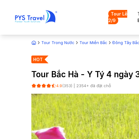
Tour Lễ
2/9
Tour Trong Nước
Tour Miền Bắc
Đông Tây Bắ
HOT
Tour Bắc Hà - Y Tý 4 ngày
(
353
) |
2354
+ đã đặt chỗ
4.9