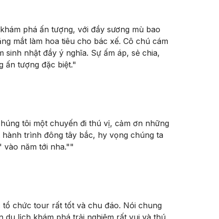
 lòng yêu nước cho thế hệ trẻ, mà còn là điểm du lịch
ược xây dựng trên diện tích 2.100 m2, với chiều cao
h khám phá ấn tượng, với đầy sương mù bao
ng cho 25 dân tộc anh em ở Lào Cai. Và đặc biệt được
ăng mắt làm hoa tiêu cho bác xế. Cô chú cám
ô chảy ra gặp sông Hồng ở cột mốc 92, ngước nhìn lá
sinh nhật đầy ý nghĩa. Sự ấm áp, sẻ chia,
ự hào và cảm xúc thật khó quên.
 ấn tượng đặc biệt.
"
húng tôi một chuyến đi thú vị, cảm ơn những
 hành trình đông tây bắc, hy vọng chúng ta
i những món ăn đặc sẳn vùng cao trong tiết trời se
" vào năm tới nha."
"
ng Hum thưởng thức món cá suối thơm ngon.
 tại Bắc Hà.
” Ngải Thầu.
Quý khách thực hiện “săn mây” trong
. Ở những mỏm núi cao của đường đi Ngải Thầu – Y
ng cảnh hết sức ngoạn mục của mây trời trước mắt.
ra sân bay Nội Bài làm thủ tục chuyến bay về lại Hồ
đẹp của mây trắng cuộn thành từng cụm lớn trôi nhẹ
tự túc)
tổ chức tour rất tốt và chu đáo. Nói chung
dừng chân.
n du lịch khám phá trải nghiệm rất vui và thú