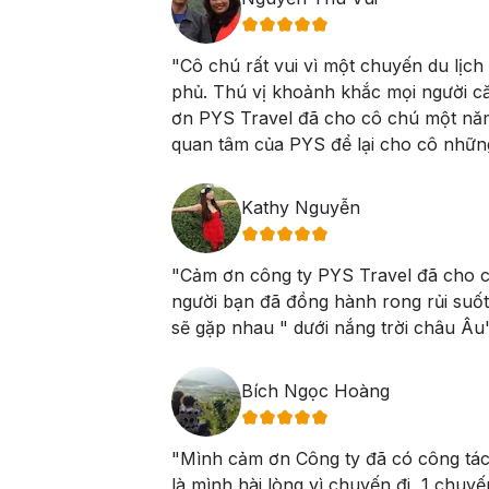
biên giới quốc gia, giáo dục truyền thống và
hấp dẫn đối với du khách. Cột cờ Lũng Pô đ
"
Cô chú rất vui vì một chuyến du lịc
31,43 m. Lá cờ có diện tích 25 m2 tượng trư
phủ. Thú vị khoảnh khắc mọi người c
trực tiếp ngắm nhìn ngã ba nơi suối Lũng P
ơn PYS Travel đã cho cô chú một năm 
cờ bay trong gió sẽ đem lại cho bạn niềm t
quan tâm của PYS để lại cho cô những
Kathy Nguyễn
"
Cảm ơn công ty PYS Travel đã cho c
Đoàn nhận phòng nghỉ ngơi
người bạn đã đồng hành rong rủi suốt
Tối:
Qúy khách thưởng thức bữa tối vớ
sẽ gặp nhau " dưới nắng trời châu Âu
Trưa:
Đoàn nghỉ ngơi ăn trưa tại Mườ
lạnh.. Sau bữa tối Quý khách nghỉ đêm
Đoàn sẽ đến với
vùng đất “ngàn mây
Chiều:
Xe đưa đoàn về lại Hà Nội.
Bích Ngọc Hoàng
chuyến đi lên vùng đất cao 2000m này
Tý bạn sẽ được mục sở thị một khu
Tối:
Về đến Hà Nội, Xe đưa quý khách 
Ngôn từ có lẽ không thể nói hết vẻ 
Chí Minh. (chi phí vui chơi và ăn uống 
"
Mình cảm ơn Công ty đã có công tác 
nhàng ngang núi cao – nơi bạn đang 
là mình hài lòng vì chuyến đi, 1 chuyế