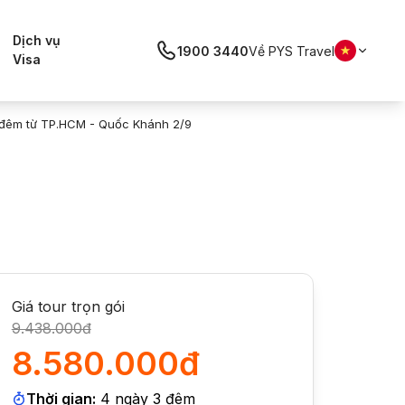
Dịch vụ
1900 3440
Về PYS Travel
Visa
3 đêm từ TP.HCM - Quốc Khánh 2/9
Giá tour trọn gói
9.438.000đ
8.580.000đ
Thời gian:
4
ngày
3
đêm