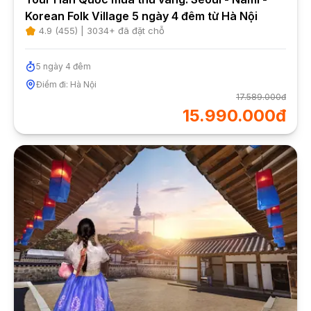
Korean Folk Village 5 ngày 4 đêm từ Hà Nội
4.9
(
455
) |
3034
+ đã đặt chỗ
5
ngày
4
đêm
Điểm đi:
Hà Nội
17.589.000đ
15.990.000đ