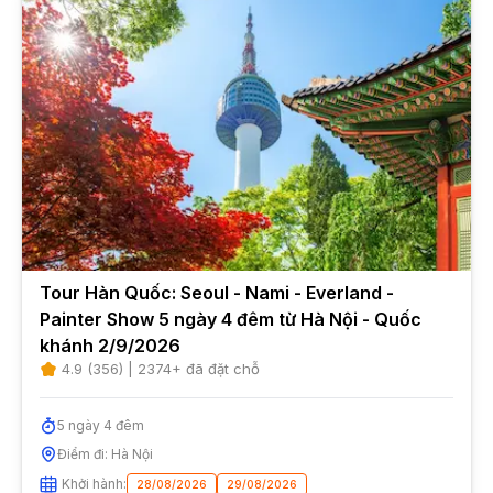
Tour Hàn Quốc: Seoul - Nami - Everland -
Painter Show 5 ngày 4 đêm từ Hà Nội - Quốc
khánh 2/9/2026
4.9
(
356
) |
2374
+ đã đặt chỗ
5
ngày
4
đêm
Điểm đi:
Hà Nội
Khởi hành:
28/08/2026
29/08/2026