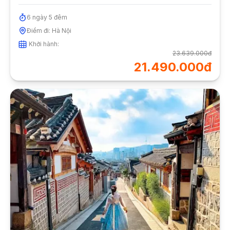
6
ngày
5
đêm
Điểm đi:
Hà Nội
Khởi hành:
23.639.000đ
21.490.000đ