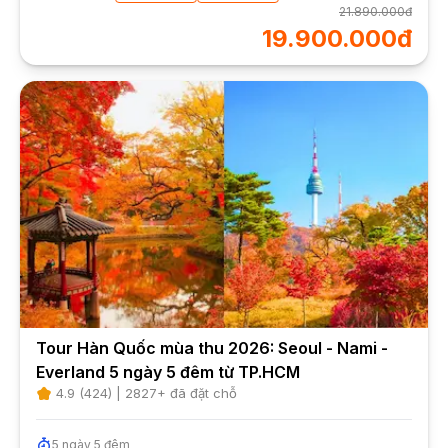
21.890.000đ
19.900.000đ
Tour Hàn Quốc mùa thu 2026: Seoul - Nami -
Everland 5 ngày 5 đêm từ TP.HCM
4.9
(
424
) |
2827
+ đã đặt chỗ
5
ngày
5
đêm