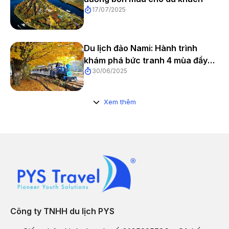
17/07/2025
2. Chiêm ngưỡng vẻ đẹp của The Garden of
Morning Calm
Du lịch đảo Nami: Hành trình
Cách Nami Island - đảo Nami 1 giờ đi xe bus. The Garden Of
khám phá bức tranh 4 mùa đầy
The Morning Calm là một khu vườn rộng lớn với các loài hoa và
30/06/2025
mê hoặc
thực vật mơn mởn suốt bốn mùa. Tựa như không gian bên
trong xứ sở thần tiên của Alice khu vườn có đến 30 chủ đề khác
Xem thêm
nhau như vườn Hàn Quốc, vườn châu Âu, vườn thảo mộc, vườn
bonsai, vườn ánh trăng, vườn địa đàng, ...
Công ty TNHH du lịch PYS