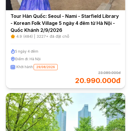
Tour Hàn Quốc: Seoul - Nami - Starfield Library
- Korean Folk Village 5 ngày 4 đêm từ Hà Nội -
Quốc Khánh 2/9/2026
4.9
(
484
) |
3227
+ đã đặt chỗ
5
ngày
4
đêm
Điểm đi:
Hà Nội
Khởi hành:
29/08/2026
23.089.000đ
20.990.000đ