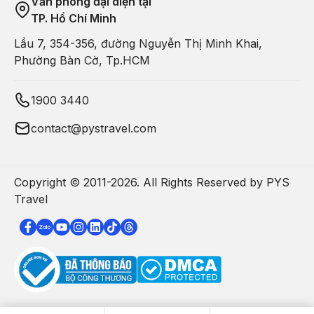
Văn phòng đại diện tại
Hàn Quốc còn gì tuyệt hơn Con đường Cây Thông siêu nổi
TP. Hồ Chí Minh
tiếng này. Vào ban ngày bạn có thể chiêm ngưỡng những tán
Lầu 7, 354-356, đường Nguyễn Thị Minh Khai,
cây khổng lồ, cao vút, đều tăm tắp. Ban đêm là lúc những chiếc
Phường Bàn Cờ, Tp.HCM
đèn treo tỏa ánh sáng lung linh, biến quan cảnh xung quanh trở
thành câu chuyện cổ tích ngoài đời thật.
1900 3440
contact@pystravel.com
Copyright © 2011-
2026
. All Rights Reserved by PYS
Travel