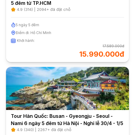
5 đêm từ TP.HCM
4.9
(
314
) |
2094
+ đã đặt chỗ
5
ngày
5
đêm
Điểm đi:
Hồ Chí Minh
Khởi hành:
17.589.000đ
15.990.000đ
Tour Hàn Quốc: Busan - Gyeongju - Seoul -
Nami 6 ngày 5 đêm từ Hà Nội - Nghỉ lễ 30/4 - 1/5
4.9
(
340
) |
2267
+ đã đặt chỗ