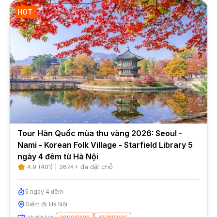
HOT
Tour Hàn Quốc mùa thu vàng 2026: Seoul -
Nami - Korean Folk Village - Starfield Library 5
ngày 4 đêm từ Hà Nội
4.9
(
401
) |
2674
+ đã đặt chỗ
5
ngày
4
đêm
Điểm đi:
Hà Nội