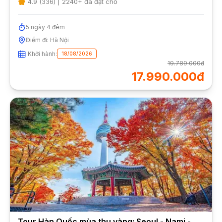
4.9
(
336
) |
2240
+ đã đặt chỗ
5
ngày
4
đêm
Điểm đi:
Hà Nội
Khởi hành:
18/08/2026
19.789.000đ
17.990.000đ
Tour Hàn Quốc mùa thu vàng: Seoul - Nami -