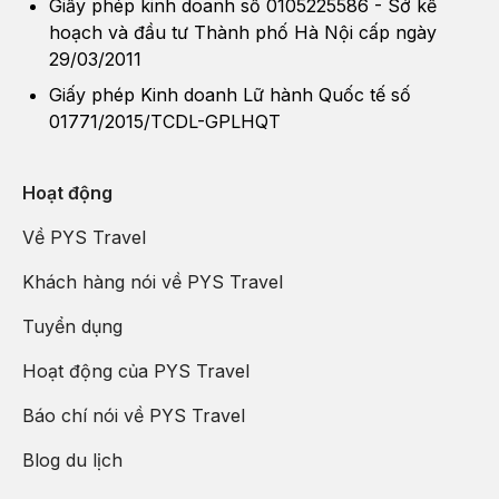
Giấy phép kinh doanh số 0105225586 - Sở kế
hoạch và đầu tư Thành phố Hà Nội cấp ngày
29/03/2011
Giấy phép Kinh doanh Lữ hành Quốc tế số
Vào mỗi thời điểm trong năm khu vườn ban mai tĩnh lặng sẽ tổ
01771/2015/TCDL-GPLHQT
chức một số lễ hội đặc sắc như:
- Lễ hội vườn mùa xuân
Hoạt động
- Lễ hội hoa cẩm tú cầu
Về PYS Travel
- Lễ hội hoa hồng
Khách hàng nói về PYS Travel
- Lễ hội hoa chức và sắc thu hội ngộ mùa thu,...
Tuyển dụng
Không chỉ ngọt ngào rực rỡ vào ban ngày, khu vườn ban mai
Hoạt động của PYS Travel
tĩnh lặng còn lộng lẫy hơn khi về đêm. Vào buổi đêm khu vườn
sẽ được khoác lên tấm áo lung linh của hàng triệu chiếc bóng
Báo chí nói về PYS Travel
đèn.
Blog du lịch
3. Lạc vào Làng Pháp thu nhỏ