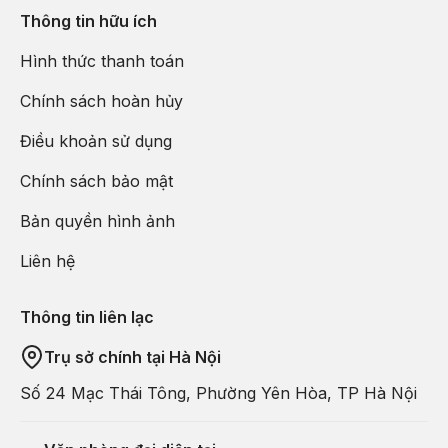
Tương tự như tên gọi, nơi đây là một ngôi làng nhỏ ở Hàn Quốc
Thông tin hữu ích
nhưng lại có những ngôi nhà, tòa thành được xây dựng theo
kiến trúc Pháp. Điều đặc biệt khi bạn đến đây khám phá là sẽ
Hình thức thanh toán
được nhìn thấy rất nhiều bậc thang bé bé, xinh xinh. Không chỉ
Chính sách hoàn hủy
vậy, bạn còn có thể khám phá thêm một số phòng trưng bày và
các sân khấu ngoài trời,…
Điều khoản sử dụng
Chính sách bảo mật
Bản quyền hình ảnh
Liên hệ
Thông tin liên lạc
Trụ sở chính tại Hà Nội
Số 24 Mạc Thái Tông, Phường Yên Hòa, TP Hà Nội
4. Tham quan Central Korean Pine Tree Lane
Một điểm tham quan đầy hào hứng cho chuyến thăm đảo Nami