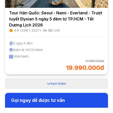
Tour Hàn Quốc: Seoul - Nami - Everland - Trượt
tuyết Elysian 5 ngày 5 đêm từ TP.HCM - Tết
Dương Lịch 2026
4.9
(
334
) |
2227
+ đã đặt chỗ
5
ngày
5
đêm
Điểm đi:
Hồ Chí Minh
Khởi hành:
21.989.000đ
19.990.000đ
Xem thêm
Gọi ngay để được tư vấn