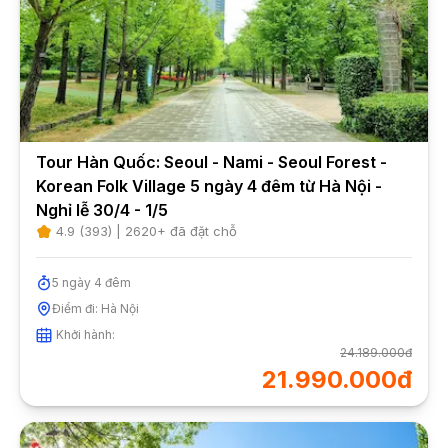
Tour Hàn Quốc: Seoul - Nami - Seoul Forest -
Korean Folk Village 5 ngày 4 đêm từ Hà Nội -
Nghỉ lễ 30/4 - 1/5
4.9
(
393
) |
2620
+ đã đặt chỗ
5
ngày
4
đêm
Điểm đi:
Hà Nội
Khởi hành:
24.189.000đ
21.990.000đ