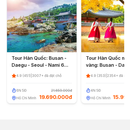
Tour Hàn Quốc: Busan -
Tour Hàn Quốc mù
Daegu - Seoul - Nami 6
vàng: Busan - Daeg
ngày 5 đêm từ TP.HCM
Seoul 4 ngày 5 đêm
4.9
(
451
)
|
3007
+ đã đặt chỗ
4.9
(
353
)
|
2354
+ đã đặt
TP.HCM
6
N
5
Đ
21.659.000đ
4
N
5
Đ
17
19.690.000đ
15.99
Hồ Chí Minh
Hồ Chí Minh