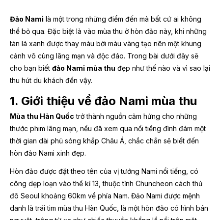
Đảo Nami
là một trong những điểm đến mà bất cứ ai
không
thể bỏ qua. Đặc biệt là vào mùa thu ở hòn đảo này, khi những
tán lá xanh được thay màu bởi màu vàng tạo nên một khung
cảnh vô cùng lãng mạn và độc đáo. Trong bài dưới đây sẽ
cho bạn biết
đảo Nami mùa thu
đẹp như thế nào và vì sao lại
thu hút du khách đến vậy.
1. Giới thiệu về đảo Nami mùa thu
Mùa thu Hàn Quốc
trở thành nguồn cảm hứng cho những
thước phim lãng mạn, nếu đã xem qua
nổi tiếng đình đám một
thời gian dài phủ sóng khắp Châu Á, chắc chắn sẽ biết đến
hòn đảo Nami xinh đẹp.
Hòn đảo được đặt theo tên của vị tướng Nami nổi tiếng, có
công dẹp loạn vào thế kỉ 13, thuộc tỉnh Chuncheon cách thủ
đô Seoul khoảng 60km về phía Nam. Đảo Nami được mệnh
danh là trái tim mùa thu Hàn Quốc, là một hòn đảo có hình bán