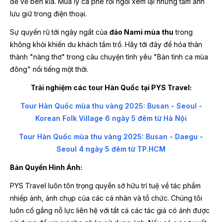
để về bên kia. Mua ly cà phê rồi ngồi xem lại những tấm ảnh
lưu giữ trong điện thoại.
Sự quyến rũ tới ngây ngất của
đảo Nami mùa thu
trong
không khỏi khiến du khách tầm trồ. Hãy tới đây để hóa thân
thành "nàng thơ" trong câu chuyện tình yêu "Bản tình ca mùa
đông" nổi tiếng một thời.
Trải nghiệm các tour Hàn Quốc tại PYS Travel:
Tour Hàn Quốc mùa thu vàng 2025: Busan - Seoul -
Korean Folk Village 6 ngày 5 đêm từ Hà Nội
Tour Hàn Quốc mùa thu vàng 2025: Busan - Daegu -
Seoul 4 ngày 5 đêm từ TP.HCM
Bản Quyền Hình Ảnh:
PYS Travel luôn tôn trọng quyền sở hữu trí tuệ về tác phẩm
nhiếp ảnh, ảnh chụp của các cá nhân và tổ chức. Chúng tôi
luôn cố gắng nỗ lực liên hệ với tất cả các tác giả có ảnh được