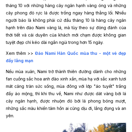
tháng 10 với những hàng cây ngân hạnh vàng óng và những
cây phong đỏ rực lá được trồng ngay hàng thẳng lối. Nhiều
người bảo là không phải cứ đầu tháng 10 là hàng cây ngân
hạnh trên đảo Nami vàng lá, mà tùy theo sự đỏng đảnh của
thời tiết và cái duyên của khách mới chạm được không gian
tuyệt đẹp chỉ kéo dài ngắn ngủi trong hơn 15 ngày.
Xem thêm >>
Đảo Nami Hàn Quốc mùa thu - một vẻ đẹp
đầy lãng mạn
Nếu mùa xuân, Nami trở thành thiên đường dành cho những
fan cuồng sắc hoa anh đào xinh xắn, mùa hạ với sắc xanh tươi
mát căng tràn sức sống, mùa đông với lớp "áo tuyết" trắng
đầy ảo mộng, thì khi thu về, Nami như được dát vàng bởi lá
cây ngân hạnh, được nhuộm đỏ bởi lá phong bóng mượt,
những sắc màu khiến tâm hồn ai cũng dịu đi, lắng đọng và an
yên.