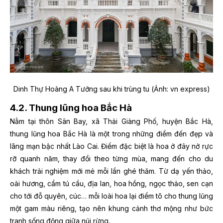
Dinh Thự Hoàng A Tưởng sau khi trùng tu (Ảnh: vn express)
4.2. Thung lũng hoa Bắc Hà
Nằm tại thôn Sân Bay, xã Thải Giàng Phố, huyện Bắc Hà,
thung lũng hoa Bắc Hà là một trong những điểm đến đẹp và
lãng mạn bậc nhất Lào Cai. Điểm đặc biệt là hoa ở đây nở rực
rỡ quanh năm, thay đổi theo từng mùa, mang đến cho du
khách trải nghiệm mới mẻ mỗi lần ghé thăm. Từ dạ yến thảo,
oải hương, cẩm tú cầu, địa lan, hoa hồng, ngọc thảo, sen cạn
cho tới đỗ quyên, cúc… mỗi loài hoa lại điểm tô cho thung lũng
một gam màu riêng, tạo nên khung cảnh thơ mộng như bức
tranh sống động giữa núi rừng.