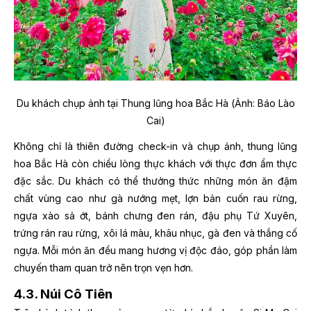
Du khách chụp ảnh tại Thung lũng hoa Bắc Hà (Ảnh: Báo Lào
Cai)
Không chỉ là thiên đường check-in và chụp ảnh, thung lũng
hoa Bắc Hà còn chiều lòng thực khách với thực đơn ẩm thực
đặc sắc. Du khách có thể thưởng thức những món ăn đậm
chất vùng cao như gà nướng mẹt, lợn bản cuốn rau rừng,
ngựa xào sả ớt, bánh chưng đen rán, đậu phụ Tứ Xuyên,
trứng rán rau rừng, xôi lá màu, khâu nhục, gà đen và thắng cố
ngựa. Mỗi món ăn đều mang hương vị độc đáo, góp phần làm
chuyến tham quan trở nên trọn vẹn hơn.
4.3. Núi Cô Tiên