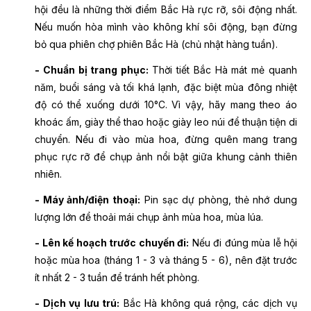
hội đều là những thời điểm Bắc Hà rực rỡ, sôi động nhất.
Nếu muốn hòa mình vào không khí sôi động, bạn đừng
bỏ qua phiên
chợ phiên Bắc Hà (chủ nhật hàng tuần).
- Chuẩn bị trang phục:
Thời tiết Bắc Hà mát mẻ quanh
năm, buổi sáng và tối khá lạnh, đặc biệt mùa đông nhiệt
độ có thể xuống dưới 10°C. Vì vậy, hãy mang theo áo
khoác ấm, giày thể thao hoặc giày leo núi để thuận tiện di
chuyển. Nếu đi vào mùa hoa, đừng quên mang trang
phục rực rỡ để chụp ảnh nổi bật giữa khung cảnh thiên
nhiên.
- Máy ảnh/điện thoại:
Pin sạc dự phòng, thẻ nhớ dung
lượng lớn để thoải mái chụp ảnh mùa hoa, mùa lúa.
- Lên kế hoạch trước chuyến đi:
Nếu đi đúng mùa lễ hội
hoặc mùa hoa (tháng 1 - 3 và tháng 5 - 6), nên đặt trước
ít nhất 2 - 3 tuần để tránh hết phòng.
- Dịch vụ lưu trú:
Bắc Hà không quá rộng, các dịch vụ