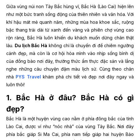
Giữa vùng núi non Tây Bắc hùng vĩ, Bắc Hà (Lào Cai) hiện lên
như một bức tranh sống động của thiên nhiên và văn hóa. Với
khí hậu mát mẻ quanh năm, những mùa hoa khoe sắc, ruộng
bậc thang trải dài từ xanh đến vàng và phiên chợ vùng cao
rộn ràng, Bắc Hà luôn khiến du khách muốn dừng chân thật
lâu.
Du lịch Bắc Hà
không chỉ là chuyến đi để chiêm ngưỡng
cảnh đẹp, mà còn là cơ hội hòa mình vào nhịp sống bình dị
của đồng bào nơi đây, thưởng thức ẩm thực đặc sản và lắng
nghe những câu chuyện đậm màu lịch sử. Cùng theo chân
nhà
PYS Travel
khám phá chi tiết vẻ đẹp nơi đây ngay và
luôn thôi!
1. Bắc Hà ở đâu? Bắc Hà có gì
đẹp?
Bắc Hà là một huyện vùng cao nằm ở phía đông bắc của tỉnh
Lào Cai, được ví như “nóc nhà” của vùng Tây Bắc. Nơi đây
phía bắc giáp Si Ma Cai, phía nam tiếp giáp hai huyện Bảo