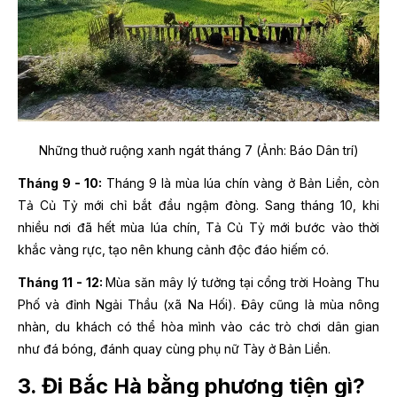
Những thuở ruộng xanh ngát tháng 7 (Ảnh: Báo Dân trí)
Tháng 9 - 10:
Tháng 9 là mùa lúa chín vàng ở Bản Liền, còn
Tả Củ Tỷ mới chỉ bắt đầu ngậm đòng. Sang tháng 10, khi
nhiều nơi đã hết mùa lúa chín, Tả Củ Tỷ mới bước vào thời
khắc vàng rực, tạo nên khung cảnh độc đáo hiếm có.
Tháng 11 - 12:
Mùa săn mây lý tưởng tại cổng trời Hoàng Thu
Phố và đỉnh Ngải Thầu (xã Na Hối). Đây cũng là mùa nông
nhàn, du khách có thể hòa mình vào các trò chơi dân gian
như đá bóng, đánh quay cùng phụ nữ Tày ở Bản Liền.
3. Đi Bắc Hà bằng phương tiện gì?