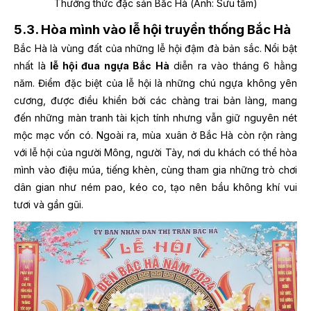
Thưởng thức đặc sản Bắc Hà (Ảnh: Sưu tầm)
5.3. Hòa mình vào lễ hội truyền thống Bắc Hà
Bắc Hà là vùng đất của những lễ hội đậm đà bản sắc. Nổi bật
nhất là
lễ hội đua ngựa Bắc Hà
diễn ra vào tháng 6 hằng
năm. Điểm đặc biệt của lễ hội là những chú ngựa không yên
cương, được điều khiển bởi các chàng trai bản làng, mang
đến những màn tranh tài kịch tính nhưng vẫn giữ nguyên nét
mộc mạc vốn có. Ngoài ra, mùa xuân ở Bắc Hà còn rộn ràng
với lễ hội của người Mông, người Tày, nơi du khách có thể hòa
mình vào điệu múa, tiếng khèn, cùng tham gia những trò chơi
dân gian như ném pao, kéo co, tạo nên bầu không khí vui
tươi và gần gũi.