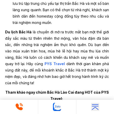
lưu trú tập trung chủ yếu tại thị trấn Bắc Hà và một số bản
làng xung quanh. Bạn có thể chọn từ nhà nghỉ, khách sạn
bình dân đến homestay cộng đồng tùy theo nhu cầu và
trải nghiệm mong muốn.
Du lịch Bắc Hà
là chuyến đi mở ra trước mắt bạn một thế giới
đầy sắc màu từ thiên nhiên thơ mộng, văn hóa đậm đà bản
sắc, đến những trải nghiệm ẩm thực khó quên. Dù bạn đến
vào mùa xuân tràn hoa, mùa hè lễ hội hay mùa thu lúa chín
vàng, Bắc Hà luôn có cách khiến du khách say mê và muốn
quay trở lại. Hãy cùng
PYS Travel
dành thời gian khám phá
vùng đất này, để mỗi khoảnh khắc ở Bắc Hà trở thành một kỷ
niệm đẹp, và đáng nhớ hơn bao giờ hết trong hành trình ký ức
của mỗi chúng ta!
Tham khảo ngay chùm Bắc Hà Lào Cai đang HOT của PYS
Travel:
Tour du lịch Lào Cai