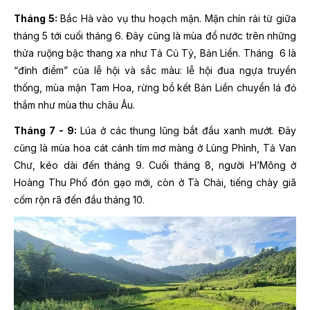
Tháng 5:
Bắc Hà vào vụ thu hoạch mận. Mận chín rải từ giữa
tháng 5 tới cuối tháng 6. Đây cũng là mùa đổ nước trên những
thửa ruộng bậc thang xa như Tả Củ Tỷ, Bản Liền.
Tháng 6 là
“đỉnh điểm” của lễ hội và sắc màu: lễ hội đua ngựa truyền
thống, mùa mận Tam Hoa, rừng bồ kết Bản Liền chuyển lá đỏ
thắm như mùa thu châu Âu.
Tháng 7 - 9:
Lúa ở các thung lũng bắt đầu xanh mướt. Đây
cũng là mùa hoa cát cánh tím mơ màng ở Lùng Phình, Tả Van
Chư, kéo dài đến tháng 9. Cuối tháng 8, người H’Mông ở
Hoàng Thu Phố đón gạo mới, còn ở Tà Chải, tiếng chày giã
cốm rộn rã đến đầu tháng 10.