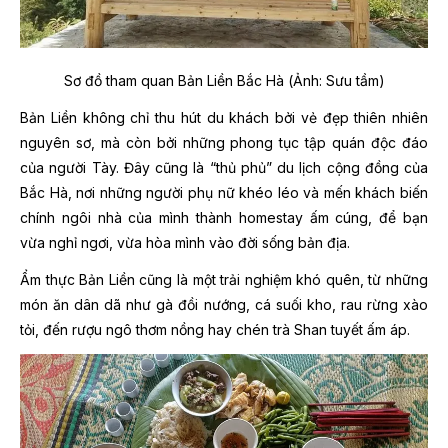
Sơ đồ tham quan Bản Liền Bắc Hà (Ảnh: Sưu tầm)
Bản Liền không chỉ thu hút du khách bởi vẻ đẹp thiên nhiên
nguyên sơ, mà còn bởi những phong tục tập quán độc đáo
của người Tày. Đây cũng là “thủ phủ” du lịch cộng đồng của
Bắc Hà, nơi những người phụ nữ khéo léo và mến khách biến
chính ngôi nhà của mình thành homestay ấm cúng, để bạn
vừa nghỉ ngơi, vừa hòa mình vào đời sống bản địa.
Ẩm thực Bản Liền cũng là một trải nghiệm khó quên, từ những
món ăn dân dã như gà đồi nướng, cá suối kho, rau rừng xào
tỏi, đến rượu ngô thơm nồng hay chén trà Shan tuyết ấm áp.