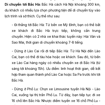
Di chuyển tới Bắc Hà:
Bắc Hà cách Hà Nội khoảng 300 km,
du khách có nhiều lựa chọn phương tiện để di chuyển tùy vào
lịch trình và sở thích. Cụ thể như sau:
- Đi thẳng tới Bắc Hà:
Từ bến xe Mỹ Đình, bạn có thể bắt
xe khách đi Bắc Hà trực tiếp, không cần trung
chuyển.
Hiện có 2 nhà xe khai thác tuyến này: Hải Vân và
Sao Mai, thời gian di chuyển khoảng 7-8 tiếng.
- Dừng ở Lào Cai rồi đi tiếp Bắc Hà:
Từ Hà Nội đến Lào
Cai, bạn có thể đi tàu hỏa hoặc xe khách.
Sau đó, từ bến
xe Lào Cai hàng ngày có nhiều chuyến xe đi Bắc Hà (từ
sáng tới khoảng 15h).
Ưu điểm: linh hoạt thời gian, dễ kết
hợp tham quan thành phố Lào Cai hoặc Sa Pa trước khi tới
Bắc Hà.
- Dừng ở Phố Lu:
Chọn xe Limousine tuyến Hà Nội - Lào
Cai, xuống tại thị trấn Phố Lu.
Từ đây, bạn tiếp tục đi xe
16 chỗ lên Bắc Hà.
Nhược điểm: tuyến xe 16 chỗ Phố Lu -