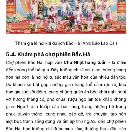
Tham gia lễ hội khi du lịch Bắc Hà (Ảnh: Báo Lào Cai)
5.4. Khám phá chợ phiên Bắc Hà
Chợ phiên Bắc Hà, họp vào
Chủ Nhật hàng tuần -
là điểm
đến không thể bỏ qua. Đây không chỉ là nơi giao thương hàng
hóa mà còn là nơi hội tụ sắc màu văn hóa của nhiều dân tộc.
Du khách sẽ bắt gặp những gian hàng thổ cẩm rực rỡ, khu
bán gia súc sôi động, cùng những quán ăn bốc khói nghi ngút
với hương thắng cố, phở chua, rượu ngô lan tỏa khắp không
gian. Người dân khắp các bản làng, trong những bộ trang
phục truyền thống, cùng nhau gặp gỡ, trò chuyện, tạo nên
một bức tranh sống động và ấm áp tình người. Đến chợ phiên
Bắc Hà, bạn không chỉ được mua sắm, thưởng thức đặc sản