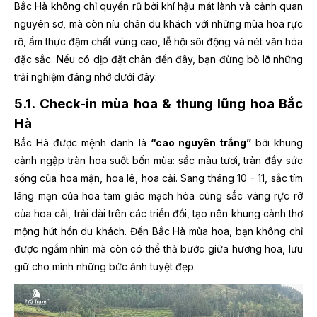
Bắc Hà không chỉ quyến rũ bởi khí hậu mát lành và cảnh quan
nguyên sơ, mà còn níu chân du khách với những mùa hoa rực
rỡ, ẩm thực đậm chất vùng cao, lễ hội sôi động và nét văn hóa
đặc sắc. Nếu có dịp đặt chân đến đây, bạn đừng bỏ lỡ những
trải nghiệm đáng nhớ dưới đây:
5.1. Check-in mùa hoa & thung lũng hoa Bắc
Hà
Bắc Hà được mệnh danh là
“cao nguyên trắng”
bởi khung
cảnh ngập tràn hoa suốt bốn mùa: sắc màu tươi, tràn đầy sức
sống của hoa mận, hoa lê, hoa cải. Sang tháng 10 - 11, sắc tím
lãng mạn của hoa tam giác mạch hòa cùng sắc vàng rực rỡ
của hoa cải, trải dài trên các triền đồi, tạo nên khung cảnh thơ
mộng hút hồn du khách. Đến Bắc Hà mùa hoa, bạn không chỉ
được ngắm nhìn mà còn có thể thả bước giữa hương hoa, lưu
giữ cho mình những bức ảnh tuyệt đẹp.