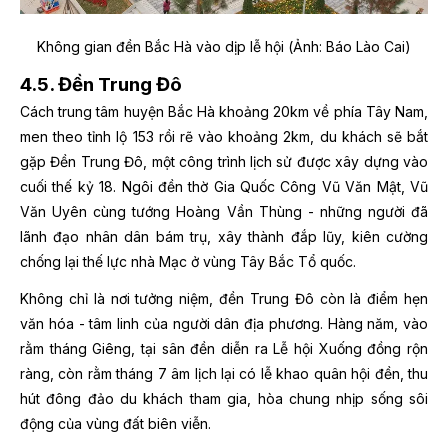
Không gian đền Bắc Hà vào dịp lễ hội (Ảnh: Báo Lào Cai)
4.5. Đền Trung Đô
Cách trung tâm huyện Bắc Hà khoảng 20km về phía Tây Nam,
men theo tỉnh lộ 153 rồi rẽ vào khoảng 2km, du khách sẽ bắt
gặp Đền Trung Đô, một công trình lịch sử được xây dựng vào
cuối thế kỷ 18. Ngôi đền thờ Gia Quốc Công Vũ Văn Mật, Vũ
Văn Uyên cùng tướng Hoàng Vần Thùng - những người đã
lãnh đạo nhân dân bám trụ, xây thành đắp lũy, kiên cường
chống lại thế lực nhà Mạc ở vùng Tây Bắc Tổ quốc.
Không chỉ là nơi tưởng niệm, đền Trung Đô còn là điểm hẹn
văn hóa - tâm linh của người dân địa phương. Hàng năm, vào
rằm tháng Giêng, tại sân đền diễn ra Lễ hội Xuống đồng rộn
ràng, còn rằm tháng 7 âm lịch lại có lễ khao quân hội đền, thu
hút đông đảo du khách tham gia, hòa chung nhịp sống sôi
động của vùng đất biên viễn.