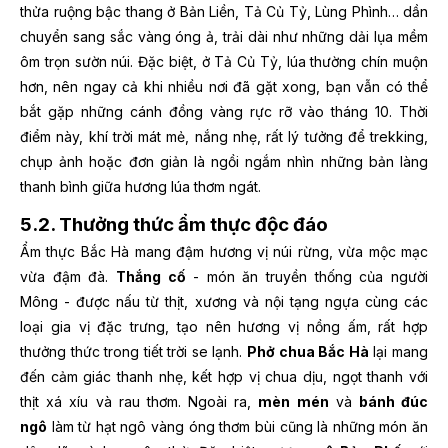
thửa ruộng bậc thang ở Bản Liền, Tả Củ Tỷ, Lùng Phình… dần
chuyển sang sắc vàng óng ả, trải dài như những dải lụa mềm
ôm trọn sườn núi. Đặc biệt, ở Tả Củ Tỷ, lúa thường chín muộn
hơn, nên ngay cả khi nhiều nơi đã gặt xong, bạn vẫn có thể
bắt gặp những cánh đồng vàng rực rỡ vào tháng 10. Thời
điểm này, khí trời mát mẻ, nắng nhẹ, rất lý tưởng để trekking,
chụp ảnh hoặc đơn giản là ngồi ngắm nhìn những bản làng
thanh bình giữa hương lúa thơm ngát.
5.2. Thưởng thức ẩm thực độc đáo
Ẩm thực Bắc Hà mang đậm hương vị núi rừng, vừa mộc mạc
vừa đậm đà.
Thắng cố
- món ăn truyền thống của người
Mông - được nấu từ thịt, xương và nội tạng ngựa cùng các
loại gia vị đặc trưng, tạo nên hương vị nồng ấm, rất hợp
thưởng thức trong tiết trời se lạnh.
Phở chua Bắc Hà
lại mang
đến cảm giác thanh nhẹ, kết hợp vị chua dịu, ngọt thanh với
thịt xá xíu và rau thơm. Ngoài ra,
mèn mén
và
bánh đúc
ngô
làm từ hạt ngô vàng óng thơm bùi cũng là những món ăn