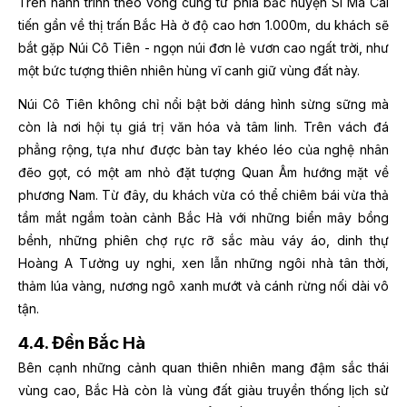
Trên hành trình theo vòng cung từ phía bắc huyện Si Ma Cai
tiến gần về thị trấn Bắc Hà ở độ cao hơn 1.000m, du khách sẽ
bắt gặp Núi Cô Tiên - ngọn núi đơn lẻ vươn cao ngất trời, như
một bức tượng thiên nhiên hùng vĩ canh giữ vùng đất này.
Núi Cô Tiên không chỉ nổi bật bởi dáng hình sừng sững mà
còn là nơi hội tụ giá trị văn hóa và tâm linh. Trên vách đá
phẳng rộng, tựa như được bàn tay khéo léo của nghệ nhân
đẽo gọt, có một am nhỏ đặt tượng Quan Âm hướng mặt về
phương Nam. Từ đây, du khách vừa có thể chiêm bái vừa thả
tầm mắt ngắm toàn cảnh Bắc Hà với những biển mây bồng
bềnh, những phiên chợ rực rỡ sắc màu váy áo, dinh thự
Hoàng A Tưởng uy nghi, xen lẫn những ngôi nhà tân thời,
thảm lúa vàng, nương ngô xanh mướt và cánh rừng nối dài vô
tận.
4.4. Đền Bắc Hà
Bên cạnh những cảnh quan thiên nhiên mang đậm sắc thái
vùng cao, Bắc Hà còn là vùng đất giàu truyền thống lịch sử