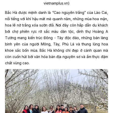
vietnamplus.vn)
Bắc Hà được mệnh danh là “Cao nguyên trắng” của Lào Cai,
nổi tiếng với khí hậu mát mẻ quanh năm, những mùa hoa mận,
hoa lê nở trắng xóa sườn đồi. Nơi đây còn hấp dẫn du khách
bởi chợ phiên rực rỡ sắc màu dân tộc, dinh thự Hoàng A
Tưởng mang kiến trúc Đông - Tây độc đáo, những bản làng
bình yên của người Mông, Tày, Phù Lá và thung lũng hoa
khoe sắc bốn mùa. Bắc Hà không chỉ đẹp ở cảnh quan mà
còn cuốn hút bởi văn hóa bản địa nguyên sơ và ẩm thực đậm
chất vùng cao.