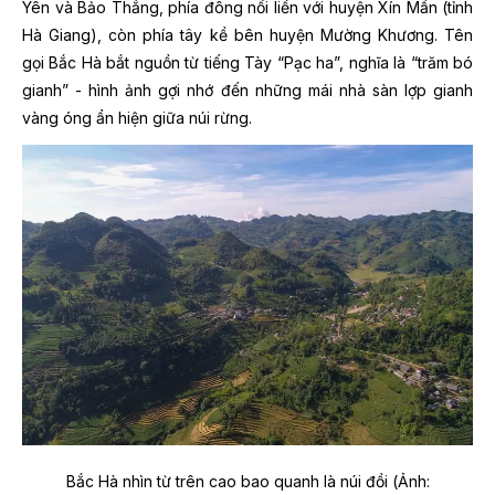
Yên và Bảo Thắng, phía đông nối liền với huyện Xín Mần (tỉnh
Hà Giang), còn phía tây kề bên huyện Mường Khương. Tên
gọi Bắc Hà bắt nguồn từ tiếng Tày “Pạc ha”, nghĩa là “trăm bó
gianh” - hình ảnh gợi nhớ đến những mái nhà sàn lợp gianh
vàng óng ẩn hiện giữa núi rừng.
Bắc Hà nhìn từ trên cao bao quanh là núi đồi (Ảnh: