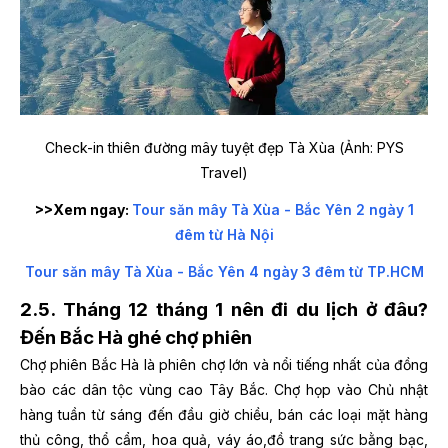
Check-in thiên đường mây tuyệt đẹp Tà Xùa (Ảnh: PYS
Travel)
>>Xem ngay:
Tour săn mây Tà Xùa - Bắc Yên 2 ngày 1
đêm từ Hà Nội
Tour săn mây Tà Xùa - Bắc Yên 4 ngày 3 đêm từ TP.HCM
2.5. Tháng 12 tháng 1 nên đi du lịch ở đâu?
Đến Bắc Hà ghé chợ phiên
Chợ phiên Bắc Hà là phiên chợ lớn và nổi tiếng nhất của đồng
bào các dân tộc vùng cao Tây Bắc. Chợ họp vào Chủ nhật
hàng tuần từ sáng đến đầu giờ chiều, bán các loại mặt hàng
thủ công, thổ cẩm, hoa quả, váy áo,đồ trang sức bằng bạc,