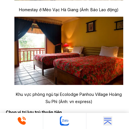
Homestay ở Mèo Vạc Hà Giang (Ảnh: Báo Lao động)
Khu vực phòng ngủ tại Ecolodge Panhou Village Hoàng
Su Phì (Ảnh: vn express)
Chọn vị trí lưu trú thuận tiện
Nếu muốn tham gia các hoạt động lễ hội, khám phá ẩm