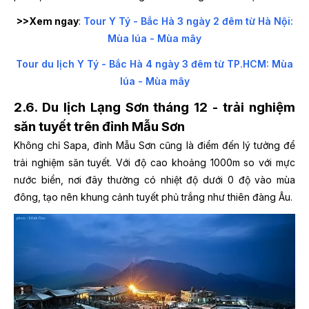
>>Xem ngay
:
Tour Y Tý - Bắc Hà 3 ngày 2 đêm từ Hà Nội:
Mùa lúa - Mùa mây
Tour du lịch Y Tý - Bắc Hà 4 ngày 3 đêm từ TP.HCM: Mùa
lúa - Mùa mây
2.6. Du lịch Lạng Sơn tháng 12 - trải nghiệm
săn tuyết trên đỉnh Mẫu Sơn
Không chỉ Sapa, đỉnh Mẫu Sơn cũng là điểm đến lý tưởng để
trải nghiệm săn tuyết. Với độ cao khoảng 1000m so với mực
nước biển, nơi đây thường có nhiệt độ dưới 0 độ vào mùa
đông, tạo nên khung cảnh tuyết phủ trắng như thiên đàng Âu.