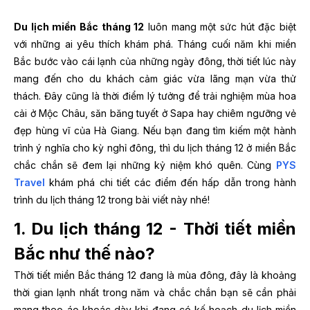
Du lịch miền Bắc tháng 12
luôn mang một sức hút đặc biệt
với những ai yêu thích khám phá. Tháng cuối năm khi miền
Bắc bước vào cái lạnh của những ngày đông, thời tiết lúc này
mang đến cho du khách cảm giác vừa lãng mạn vừa thử
thách. Đây cũng là thời điểm lý tưởng để trải nghiệm mùa hoa
cải ở Mộc Châu, săn băng tuyết ở Sapa hay chiêm ngưỡng vẻ
đẹp hùng vĩ của Hà Giang. Nếu bạn đang tìm kiếm một hành
trình ý nghĩa cho kỳ nghỉ đông, thì du lịch tháng 12 ở miền Bắc
chắc chắn sẽ đem lại những kỷ niệm khó quên. Cùng
PYS
Travel
khám phá chi tiết các điểm đến hấp dẫn trong hành
trình du lịch tháng 12 trong bài viết này nhé!
1. Du lịch tháng 12 - Thời tiết miền
Bắc như thế nào?
Thời tiết miền Bắc tháng 12 đang là mùa đông, đây là khoảng
thời gian lạnh nhất trong năm và chắc chắn bạn sẽ cần phải
mang theo áo khoác dày khi đang có kế hoạch du lịch miền