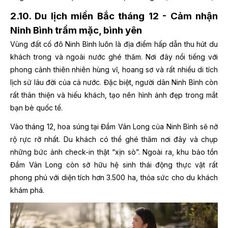
2.10. Du lịch miền Bắc tháng 12 - Cảm nhận
Ninh Bình trầm mặc, bình yên
Vùng đất cố đô Ninh Bình luôn là địa điểm hấp dẫn thu hút du
khách trong và ngoài nước ghé thăm. Nơi đây nổi tiếng với
phong cảnh thiên nhiên hùng vĩ, hoang sơ và rất nhiều di tích
lịch sử lâu đời của cả nước. Đặc biệt, người dân Ninh Bình còn
rất thân thiện và hiếu khách, tạo nên hình ảnh đẹp trong mắt
bạn bè quốc tế.
Vào tháng 12, hoa súng tại Đầm Vân Long của Ninh Bình sẽ nở
rộ rực rỡ nhất. Du khách có thể ghé thăm nơi đây và chụp
những bức ảnh check-in thật “xịn sò”. Ngoài ra, khu bảo tồn
Đầm Vân Long còn sở hữu hệ sinh thái động thực vật rất
phong phú với diện tích hơn 3.500 ha, thỏa sức cho du khách
khám phá.