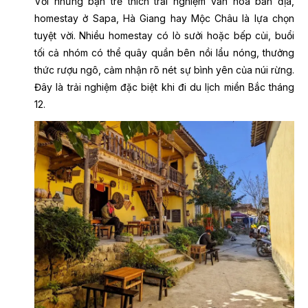
Với những bạn trẻ thích trải nghiệm văn hóa bản địa,
homestay ở Sapa, Hà Giang hay Mộc Châu là lựa chọn
tuyệt vời. Nhiều homestay có lò sưởi hoặc bếp củi, buổi
tối cả nhóm có thể quây quần bên nồi lẩu nóng, thưởng
thức rượu ngô, cảm nhận rõ nét sự bình yên của núi rừng.
Đây là trải nghiệm đặc biệt khi đi du lịch miền Bắc tháng
12.