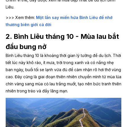
Liêu.
>>> Xem thêm:
Một lần say miền hứa Bình Liêu để nhớ
thương biên giới cả đời
2. Bình Liêu tháng 10 - Mùa lau bắt
đầu bung nở
Bình Liêu tháng 10 là khoảng thời gian lý tưởng để du lịch. Thời
tiết lúc này khô ráo, ít mưa, trời trong xanh và có nắng nhẹ
ban ngày, buổi tối se lạnh vừa đủ để cảm nhận rõ hơi thở vùng
cao. Đây cũng là giai đoạn thiên nhiên chuyển mình từ mùa lúa
chín vàng sang mùa cỏ lau trắng muốt, tạo nên bức tranh thiên
nhiên trong trẻo và đầy lãng mạn.