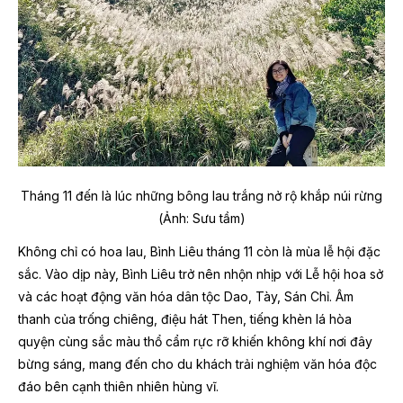
Tháng 11 đến là lúc những bông lau trắng nở rộ khắp núi rừng
(Ảnh: Sưu tầm)
Không chỉ có hoa lau, Bình Liêu tháng 11 còn là mùa lễ hội đặc
sắc. Vào dịp này, Bình Liêu trở nên nhộn nhịp với Lễ hội hoa sở
và các hoạt động văn hóa dân tộc Dao, Tày, Sán Chỉ. Âm
thanh của trống chiêng, điệu hát Then, tiếng khèn lá hòa
quyện cùng sắc màu thổ cẩm rực rỡ khiến không khí nơi đây
bừng sáng, mang đến cho du khách trải nghiệm văn hóa độc
đáo bên cạnh thiên nhiên hùng vĩ.