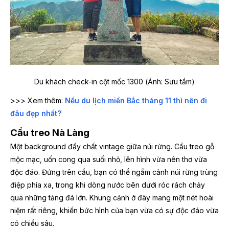
Du khách check-in cột mốc 1300 (Ảnh: Sưu tầm)
>>> Xem thêm:
Nếu du lịch miền Bắc tháng 11 thì nên đi
đâu đẹp nhất?
Cầu treo Nà Làng
Một background đầy chất vintage giữa núi rừng. Cầu treo gỗ
mộc mạc, uốn cong qua suối nhỏ, lên hình vừa nên thơ vừa
độc đáo. Đứng trên cầu, bạn có thể ngắm cảnh núi rừng trùng
điệp phía xa, trong khi dòng nước bên dưới róc rách chảy
qua những tảng đá lớn. Khung cảnh ở đây mang một nét hoài
niệm rất riêng, khiến bức hình của bạn vừa có sự độc đáo vừa
có chiều sâu.