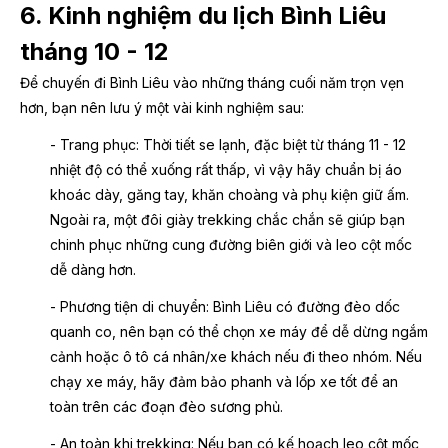
6. Kinh nghiệm du lịch Bình Liêu
tháng 10 - 12
Để chuyến đi Bình Liêu vào những tháng cuối năm trọn vẹn
hơn, bạn nên lưu ý một vài kinh nghiệm sau:
- Trang phục: Thời tiết se lạnh, đặc biệt từ tháng 11 - 12
nhiệt độ có thể xuống rất thấp, vì vậy hãy chuẩn bị áo
khoác dày, găng tay, khăn choàng và phụ kiện giữ ấm.
Ngoài ra, một đôi giày trekking chắc chắn sẽ giúp bạn
chinh phục những cung đường biên giới và leo cột mốc
dễ dàng hơn.
- Phương tiện di chuyển: Bình Liêu có đường đèo dốc
quanh co, nên bạn có thể chọn xe máy để dễ dừng ngắm
cảnh hoặc ô tô cá nhân/xe khách nếu đi theo nhóm. Nếu
chạy xe máy, hãy đảm bảo phanh và lốp xe tốt để an
toàn trên các đoạn đèo sương phủ.
- An toàn khi trekking: Nếu bạn có kế hoạch leo cột mốc