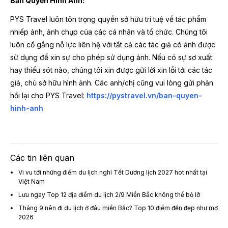
Bản Quyền Hình Ảnh:
PYS Travel luôn tôn trọng quyền sở hữu trí tuệ về tác phẩm
nhiếp ảnh, ảnh chụp của các cá nhân và tổ chức. Chúng tôi
luôn cố gắng nỗ lực liên hệ với tất cả các tác giả có ảnh được
sử dụng để xin sự cho phép sử dụng ảnh. Nếu có sự sơ xuất
hay thiếu sót nào, chúng tôi xin được gửi lời xin lỗi tới các tác
giả, chủ sở hữu hình ảnh. Các anh/chị cũng vui lòng gửi phản
hồi lại cho PYS Travel:
https://pystravel.vn/ban-quyen-
hinh-anh
Các tin liên quan
Vi vu tới những điểm du lịch nghỉ Tết Dương lịch 2027 hot nhất tại
Việt Nam
Lưu ngay Top 12 địa điểm du lịch 2/9 Miền Bắc không thể bỏ lỡ
Tháng 9 nên đi du lịch ở đâu miền Bắc? Top 10 điểm đến đẹp như mơ
2026