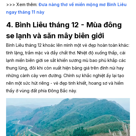
>>> Xem thêm:
Đưa nàng thơ về miền mộng mơ Bình Liêu
ngay tháng 11 này
4. Bình Liêu tháng 12 - Mùa đông
se lạnh và săn mây biên giới
Bình Liêu tháng 12 khoác lên mình một vẻ đẹp hoàn toàn khác:
tĩnh lặng, trầm mặc và đầy chất thơ. Nhiệt độ xuống thấp, cái
lạnh miền biên giới se sắt khiến sương mù bao phủ khắp các
thung lũng, đôi khi còn xuất hiện băng giá trên đỉnh núi hay
những cành cây ven đường. Chính sự khắc nghiệt ấy lại tạo
nên một sức hút riêng - vẻ đẹp tinh khiết, hoang sơ và hiếm
thấy ở vùng đất phía Đông Bắc này.