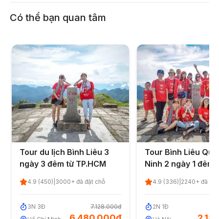
Có thể bạn quan tâm
Tour du lịch Bình Liêu 3
Tour Bình Liêu Qu
ngày 3 đêm từ TP.HCM
Ninh 2 ngày 1 đêm 
phục sống lưng kh
4.9
(
450
)
|
3000
+ đã đặt chỗ
4.9
(
336
)
|
2240
+ đã đặt
long
3
N
3
Đ
7.128.000đ
2
N
1
Đ
2
6.480.000đ
2.18