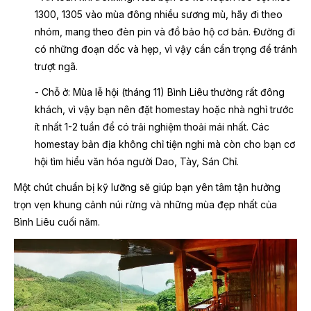
1300, 1305 vào mùa đông nhiều sương mù, hãy đi theo
nhóm, mang theo đèn pin và đồ bảo hộ cơ bản. Đường đi
có những đoạn dốc và hẹp, vì vậy cần cẩn trọng để tránh
trượt ngã.
- Chỗ ở: Mùa lễ hội (tháng 11) Bình Liêu thường rất đông
khách, vì vậy bạn nên đặt homestay hoặc nhà nghỉ trước
ít nhất 1-2 tuần để có trải nghiệm thoải mái nhất. Các
homestay bản địa không chỉ tiện nghi mà còn cho bạn cơ
hội tìm hiểu văn hóa người Dao, Tày, Sán Chỉ.
Một chút chuẩn bị kỹ lưỡng sẽ giúp bạn yên tâm tận hưởng
trọn vẹn khung cảnh núi rừng và những mùa đẹp nhất của
Bình Liêu cuối năm.