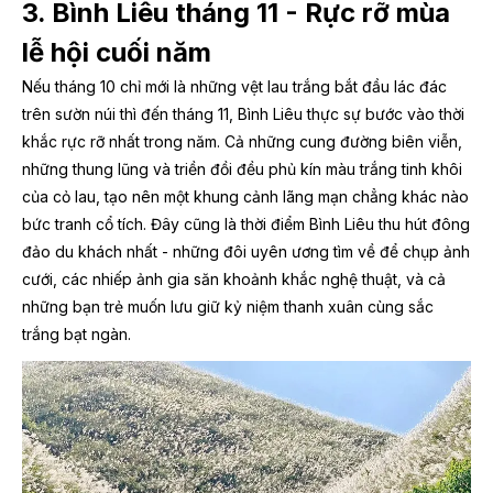
3. Bình Liêu tháng 11 - Rực rỡ mùa
lễ hội cuối năm
Nếu tháng 10 chỉ mới là những vệt lau trắng bắt đầu lác đác
trên sườn núi thì đến tháng 11, Bình Liêu thực sự bước vào thời
khắc rực rỡ nhất trong năm. Cả những cung đường biên viễn,
những thung lũng và triền đồi đều phủ kín màu trắng tinh khôi
của cỏ lau, tạo nên một khung cảnh lãng mạn chẳng khác nào
bức tranh cổ tích. Đây cũng là thời điểm Bình Liêu thu hút đông
đảo du khách nhất - những đôi uyên ương tìm về để chụp ảnh
cưới, các nhiếp ảnh gia săn khoảnh khắc nghệ thuật, và cả
những bạn trẻ muốn lưu giữ kỷ niệm thanh xuân cùng sắc
trắng bạt ngàn.