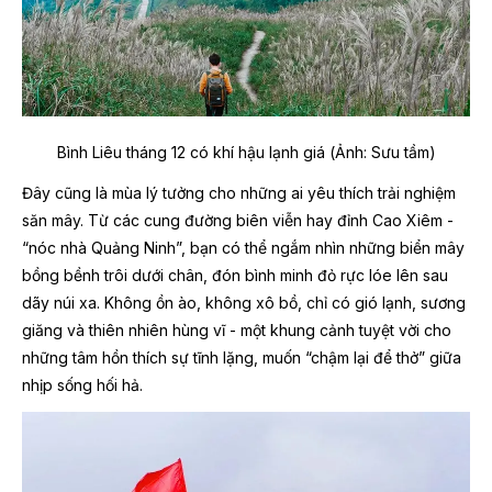
Bình Liêu tháng 12 có khí hậu lạnh giá (Ảnh: Sưu tầm)
Đây cũng là mùa lý tưởng cho những ai yêu thích trải nghiệm
săn mây. Từ các cung đường biên viễn hay đỉnh Cao Xiêm -
“nóc nhà Quảng Ninh”, bạn có thể ngắm nhìn những biển mây
bồng bềnh trôi dưới chân, đón bình minh đỏ rực lóe lên sau
dãy núi xa. Không ồn ào, không xô bồ, chỉ có gió lạnh, sương
giăng và thiên nhiên hùng vĩ - một khung cảnh tuyệt vời cho
những tâm hồn thích sự tĩnh lặng, muốn “chậm lại để thở” giữa
nhịp sống hối hả.