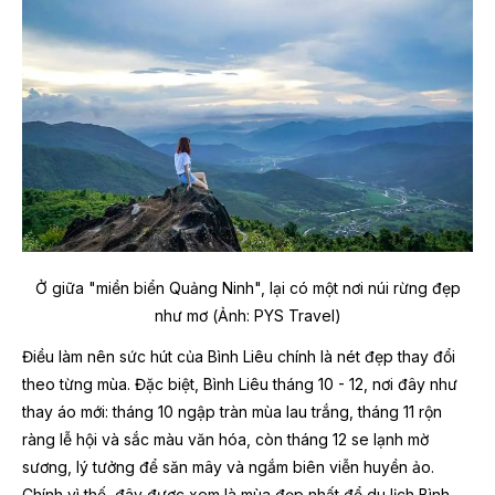
Ở giữa "miền biển Quảng Ninh", lại có một nơi núi rừng đẹp
như mơ (Ảnh: PYS Travel)
Điều làm nên sức hút của Bình Liêu chính là nét đẹp thay đổi
theo từng mùa. Đặc biệt, Bình Liêu tháng 10 - 12, nơi đây như
thay áo mới: tháng 10 ngập tràn mùa lau trắng, tháng 11 rộn
ràng lễ hội và sắc màu văn hóa, còn tháng 12 se lạnh mờ
sương, lý tưởng để săn mây và ngắm biên viễn huyền ảo.
Chính vì thế, đây được xem là mùa đẹp nhất để du lịch Bình