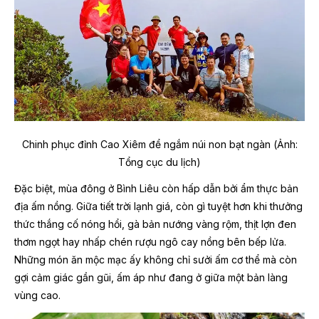
Chinh phục đỉnh Cao Xiêm để ngắm núi non bạt ngàn (Ảnh:
Tổng cục du lịch)
Đặc biệt, mùa đông ở Bình Liêu còn hấp dẫn bởi ẩm thực bản
địa ấm nồng. Giữa tiết trời lạnh giá, còn gì tuyệt hơn khi thưởng
thức thắng cố nóng hổi, gà bản nướng vàng rộm, thịt lợn đen
thơm ngọt hay nhấp chén rượu ngô cay nồng bên bếp lửa.
Những món ăn mộc mạc ấy không chỉ sưởi ấm cơ thể mà còn
gợi cảm giác gần gũi, ấm áp như đang ở giữa một bản làng
vùng cao.