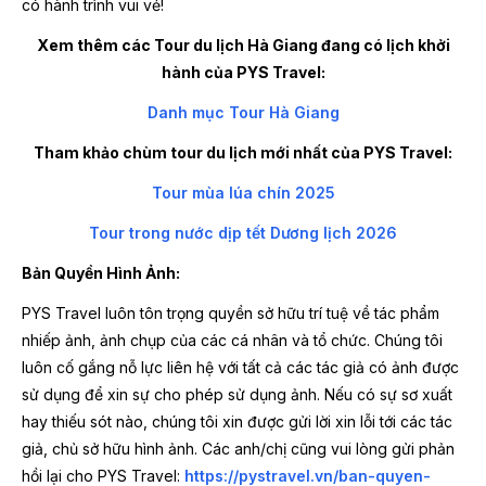
có hành trình vui vẻ!
Xem thêm các Tour du lịch Hà Giang đang có lịch khởi
hành của PYS Travel:
Danh mục Tour Hà Giang
Tham khảo chùm tour du lịch mới nhất của PYS Travel:
Tour mùa lúa chín 2025
Tour trong nước dịp tết Dương lịch 2026
Bản Quyền Hình Ảnh:
PYS Travel luôn tôn trọng quyền sở hữu trí tuệ về tác phẩm
nhiếp ảnh, ảnh chụp của các cá nhân và tổ chức. Chúng tôi
luôn cố gắng nỗ lực liên hệ với tất cả các tác giả có ảnh được
sử dụng để xin sự cho phép sử dụng ảnh. Nếu có sự sơ xuất
hay thiếu sót nào, chúng tôi xin được gửi lời xin lỗi tới các tác
giả, chủ sở hữu hình ảnh. Các anh/chị cũng vui lòng gửi phản
hồi lại cho PYS Travel:
https://pystravel.vn/ban-quyen-