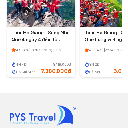
Tour Hà Giang - Sông Nho
Tour Hà Giang - S
Quế 4 ngày 4 đêm từ
Quế hùng vĩ 3 ngày
TP.HCM - Khởi hành hàng
từ Hà Nội - Khởi hà
4.9
(
481
)
|
3207
+ đã đặt chỗ
4.9
(
431
)
|
2874
+ đã đặt
tuần 2026
hàng tuần 2026
4
N
4
Đ
8.118.000đ
3
N
2
Đ
3
7.380.000đ
3.08
Hồ Chí Minh
Hà Nội