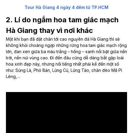
Tour Hà Giang 4 ngày 4 đêm từ TP.HCM
2. Lí do ngắm hoa tam giác mạch
Hà Giang thay vì nơi khác
Một khi bạn đã đặt chân tới cao nguyên đá Hà Giang thì sẽ
không khỏi choáng ngợp những rừng hoa tam giác mạch rộng
lớn, đan xen giữa ba màu trắng – hồng – xanh nổi bật giữa nền
trời, nền núi vùng cao. Đi đến đâu cũng dễ dàng bắt gặp loài
hoa xinh đẹp này, nhưng nổi tiếng nhất phải kể đến một số
như:
Sủng Là, Phó Bản, Lũng Cú, Lũng Táo, chân đèo Mã Pì
Lèng,…