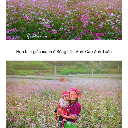
Hoa tam giác mạch ở Sủng Là - Ảnh: Cao Anh Tuấn