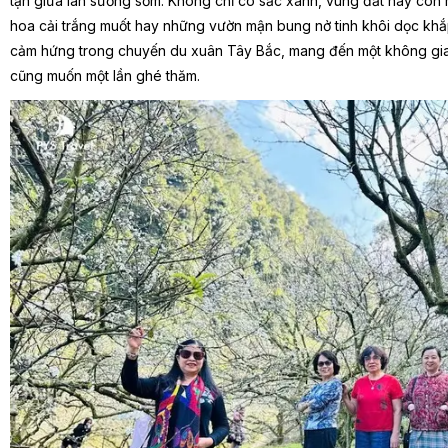
tận giữa làn sương sớm. Không chỉ có sắc xanh, vùng đất này cò
hoa cải trắng muốt hay những vườn mận bung nở tinh khôi dọc khắ
cảm hứng trong chuyến du xuân Tây Bắc, mang đến một không gian
cũng muốn một lần ghé thăm.