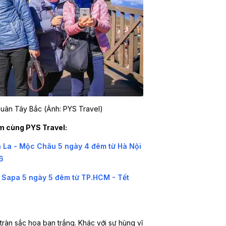
 xuân Tây Bắc (Ảnh: PYS Travel)
m cùng PYS Travel:
ơn La - Mộc Châu 5 ngày 4 đêm từ Hà Nội
6
- Sapa 5 ngày 5 đêm từ TP.HCM - Tết
ràn sắc hoa ban trắng. Khác với sự hùng vĩ