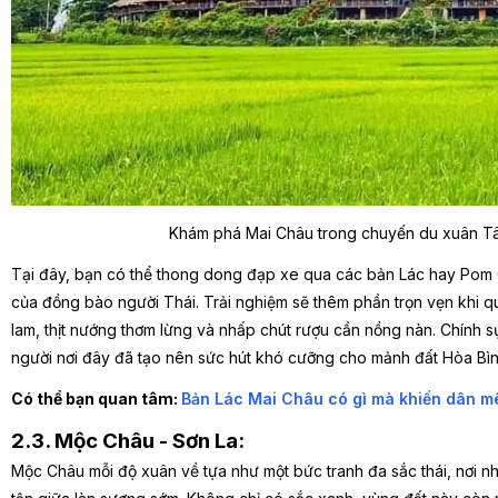
Khám phá Mai Châu trong chuyến du xuân Tâ
Tại đây, bạn có thể thong dong đạp xe qua các bản Lác hay Pom
của đồng bào người Thái. Trải nghiệm sẽ thêm phần trọn vẹn khi 
lam, thịt nướng thơm lừng và nhấp chút rượu cần nồng nàn. Chính 
người nơi đây đã tạo nên sức hút khó cưỡng cho mảnh đất Hòa Bìn
Có thể bạn quan tâm:
Bản Lác Mai Châu có gì mà khiến dân mê
2.3. Mộc Châu - Sơn La:
Mộc Châu mỗi độ xuân về tựa như một bức tranh đa sắc thái, nơi nhữ