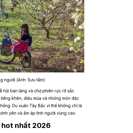
g người (Ảnh: Sưu tầm)
lễ hội bản làng và chợ phiên rực rỡ sắc
ua tiếng khèn, điệu múa và những món đặc
hồng. Du xuân Tây Bắc vì thế không chỉ là
bình yên và ấm áp tình người vùng cao.
c hot nhất 2026