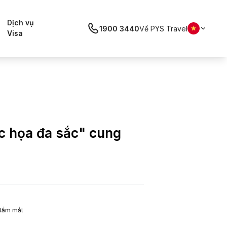
Dịch vụ
1900 3440
Về PYS Travel
Visa
c họa đa sắc" cung
 tầm mắt