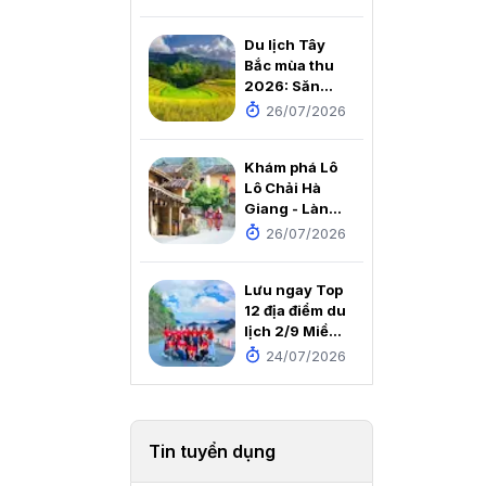
cùng PYS
Travel
Du lịch Tây
Bắc mùa thu
2026: Săn
mùa vàng, ôm
26/07/2026
trọn núi đồi
rực rỡ trong
Khám phá Lô
tầm mắt
Lô Chải Hà
Giang - Làng
du lịch tốt
26/07/2026
nhất thế giới
2025
Lưu ngay Top
12 địa điểm du
lịch 2/9 Miền
Bắc không
24/07/2026
thể bỏ lỡ
Tin tuyển dụng