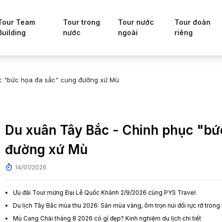
Tour Team
Tour trong
Tour nước
Tour đoàn
Building
nước
ngoài
riêng
c "bức họa đa sắc" cung đường xứ Mù
Du xuân Tây Bắc - Chinh phục "bứ
đường xứ Mù
14/01/2026
Ưu đãi Tour mừng Đại Lễ Quốc Khánh 2/9/2026 cùng PYS Travel
Du lịch Tây Bắc mùa thu 2026: Săn mùa vàng, ôm trọn núi đồi rực rỡ trong
Mù Cang Chải tháng 8 2026 có gì đẹp? Kinh nghiệm du lịch chi tiết