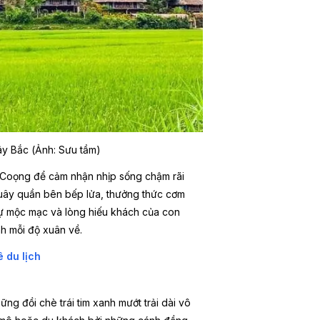
y Bắc (Ảnh: Sưu tầm)
 Coọng để cảm nhận nhịp sống chậm rãi
quây quần bên bếp lửa, thưởng thức cơm
sự mộc mạc và lòng hiếu khách của con
h mỗi độ xuân về.
 du lịch
ng đồi chè trái tim xanh mướt trải dài vô