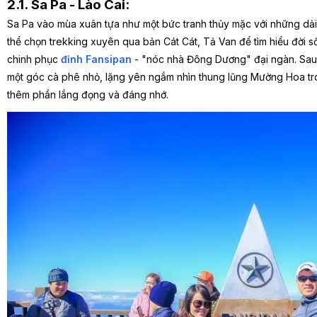
2.1. Sa Pa - Lào Cai:
Sa Pa vào mùa xuân tựa như một bức tranh thủy mặc với những dả
thể chọn trekking xuyên qua bản Cát Cát, Tả Van để tìm hiểu đời
chinh phục
đỉnh Fansipan
- "nóc nhà Đông Dương" đại ngàn. Sau 
một góc cà phê nhỏ, lặng yên ngắm nhìn thung lũng Mường Hoa tr
thêm phần lắng đọng và đáng nhớ.