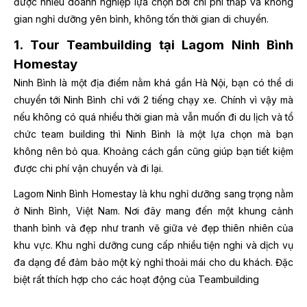
được nhiều doanh nghiệp lựa chọn bởi chi phí thấp và không
gian nghỉ dưỡng yên bình, không tốn thời gian di chuyển.
1. Tour Teambuilding tại Lagom Ninh Bình
Homestay
Ninh Bình là một địa điểm nằm khá gần Hà Nội, bạn có thể di
chuyển tới Ninh Bình chỉ với 2 tiếng chạy xe. Chính vì vậy mà
nếu không có quá nhiều thời gian mà vẫn muốn đi du lịch và tổ
chức team building thì Ninh Bình là một lựa chọn mà bạn
không nên bỏ qua. Khoảng cách gần cũng giúp bạn tiết kiệm
được chi phí vận chuyển và đi lại.
Lagom Ninh Bình Homestay là khu nghỉ dưỡng sang trọng nằm
ở Ninh Bình, Việt Nam. Nơi đây mang đến một khung cảnh
thanh bình và đẹp như tranh vẽ giữa vẻ đẹp thiên nhiên của
khu vực. Khu nghỉ dưỡng cung cấp nhiều tiện nghi và dịch vụ
đa dạng để đảm bảo một kỳ nghỉ thoải mái cho du khách. Đặc
biệt rất thích hợp cho các hoạt động của Teambuilding