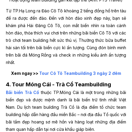
Từ TP.Hạ Long ra Đảo Cô Tô khoảng 2 tiếng đồng hồ trên tàu
để ra được đến đảo. Đến với hòn đảo xinh đẹp này, bạn sẽ
khám phá Hải Đăng Cô Tô, con mắt biển nhìn ra toàn cảnh
hòn đảo, thỏa thích vui chơi trên những bãi biển Cô Tô với các
trò chơi team building hết sức thú vị. Thưởng thức bữa buffet
hải sản tối trên bãi biển cực kì ấn tượng. Cùng đón bình minh
trên bãi đá Móng Rồng và check in những kiểu ảnh ấn tượng
nhất.
Xem ngay >>
Tour Cô Tô Teambuilding 3 ngày 2 đêm
4. Tour Móng Cái - Trà Cổ Teambuilding
Bãi biển Trà Cổ
thuộc TP.Móng Cái là một trong những bãi
biển đẹp và được mệnh danh là bãi biển trữ tình nhất Việt
Nam. Du lịch team building Trà Cổ là địa điểm tổ chức team
building hấp dẫn hàng đầu miền Bắc – nơi địa đầu Tổ quốc với
bãi tắm đẹp hoang sơ mê hồn và hàng loạt những địa điểm
tham quan hấp dẫn tại nơi cửa khẩu giáp biên.