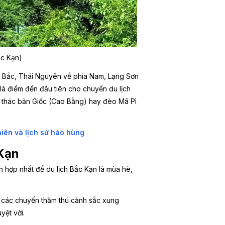
ắc Kạn)
ía Bắc, Thái Nguyên về phía Nam, Lạng Sơn
à điểm đến đầu tiên cho chuyến du lịch
hư thác bản Giốc (Cao Bằng) hay đèo Mã Pì
iên và lịch sử hào hùng
 Kạn
h hợp nhất để du lịch Bắc Kạn là mùa hè,
ho các chuyến thăm thú cảnh sắc xung
yệt vời.