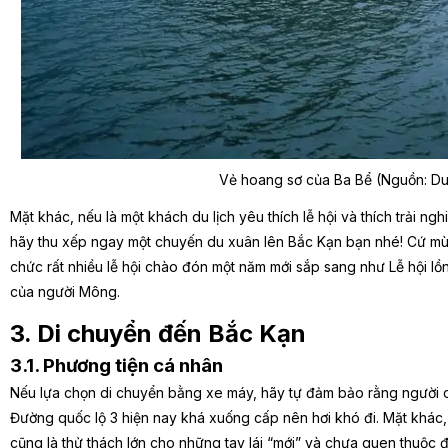
Vẻ hoang sơ của Ba Bể (Nguồn: Du 
Mặt khác, nếu là một khách du lịch yêu thích lễ hội và thích trải n
hãy thu xếp ngay một chuyến du xuân lên Bắc Kạn bạn nhé! Cứ mùa
chức rất nhiều lễ hội chào đón một năm mới sắp sang như Lễ hội lồ
của người Mông.
3. Di chuyển đến Bắc Kạn
3.1. Phương tiện cá nhân
Nếu lựa chọn di chuyển bằng xe máy, hãy tự đảm bảo rằng người c
Đường quốc lộ 3 hiện nay khá xuống cấp nên hơi khó đi. Mặt khác, 
cũng là thử thách lớn cho những tay lái “mới” và chưa quen thuộc địa