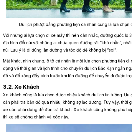
Du lịch phượt bằng phương tiện cá nhân cũng là lựa chọn 
Với những ai lựa chọn đi xe máy thì nên cân nhắc, đường quốc lộ 3
địa hình đồi núi với những ai chưa quen đường rất “khó nhằn”, nhất 
núi. Lưu ý là đi đúng làn đường và tốc độ để không bị “soi”.
Mặt khác, nhìn chung, ô tô cá nhân là một lựa chọn phương tiện di 
động về thời gian và lịch trình cho chuyến du lịch Bắc Kạn ngắn ng
đồ và đổ xăng đầy bình trước khi lên đường để chuyến đi được tr
3.2. Xe Khách
Xe khách cũng là lựa chọn được nhiều khách du lịch tin tưởng. Ưu đ
cần phải tra bản đồ quá nhiều, không sợ lạc đường. Tuy vậy, thời g
xe còn phải dừng để đón trả khách. Xe khách cũng không phù hợp
thì xe sẽ chòng chành và xóc nảy.