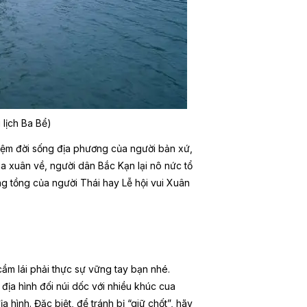
lịch Ba Bể)
ghiệm đời sống địa phương của người bản xứ,
 xuân về, người dân Bắc Kạn lại nô nức tổ
ng tồng của người Thái hay Lễ hội vui Xuân
ầm lái phải thực sự vững tay bạn nhé.
địa hình đối núi dốc với nhiều khúc cua
 hình. Đặc biệt, để tránh bị “giữ chốt”, hãy