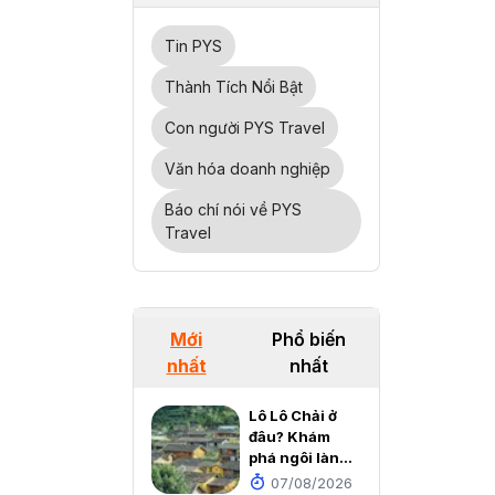
Tin PYS
Thành Tích Nổi Bật
Con người PYS Travel
Văn hóa doanh nghiệp
Báo chí nói về PYS
Travel
Mới
Phổ biến
nhất
nhất
Lô Lô Chải ở
đâu? Khám
phá ngôi làng
cổ đẹp như cổ
07/08/2026