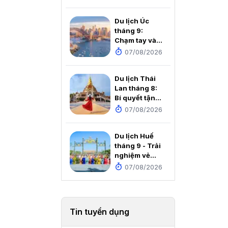
tích dưới
chân Cột cờ
Du lịch Úc
Lũng Cú
tháng 9:
Chạm tay vào
mùa xuân rực
07/08/2026
rỡ nơi xứ sở
Chuột túi
Du lịch Thái
Lan tháng 8:
Bí quyết tận
hưởng thiên
07/08/2026
đường mùa
mưa với chi
Du lịch Huế
phí cực rẻ
tháng 9 - Trải
nghiệm vẻ
đẹp thơ mộng
07/08/2026
của Cố đô
Tin tuyển dụng