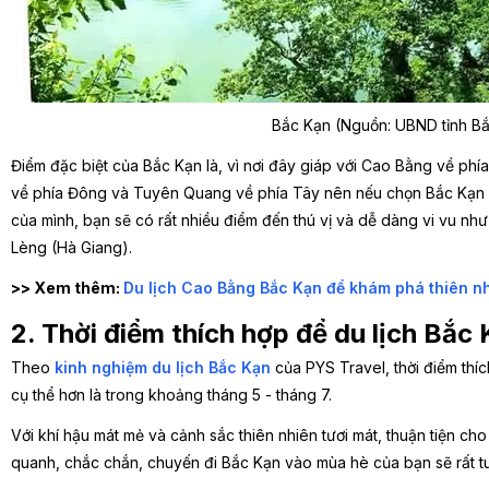
Bắc Kạn (Nguồn: UBND tỉnh B
Điểm đặc biệt của Bắc Kạn là, vì nơi đây giáp với Cao Bằng về ph
về phía Đông và Tuyên Quang về phía Tây nên nếu chọn Bắc Kạn l
của mình, bạn sẽ có rất nhiều điểm đến thú vị và dễ dàng vi vu n
Lèng (Hà Giang).
>> Xem thêm:
Du lịch Cao Bằng Bắc Kạn để khám phá thiên nh
2. Thời điểm thích hợp để du lịch Bắc
Theo
kinh nghiệm du lịch Bắc Kạn
của PYS Travel, thời điểm thíc
cụ thể hơn là trong khoảng tháng 5 - tháng 7.
Với khí hậu mát mẻ và cảnh sắc thiên nhiên tươi mát, thuận tiện c
quanh, chắc chắn, chuyến đi Bắc Kạn vào mùa hè của bạn sẽ rất tu