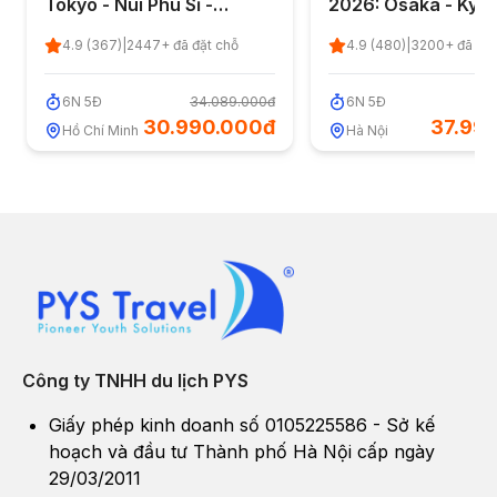
Tokyo - Núi Phú Sĩ -
2026: Osaka - Kyot
Nagoya - Osaka - Kansai
Nagoya - Núi Phú Sĩ
4.9
(
367
)
|
2447
+ đã đặt chỗ
4.9
(
480
)
|
3200
+ đã đặt
6 ngày 5 đêm từ TP. HCM -
Tokyo 6 ngày 5 đê
Quốc khánh 2/9
Nội
6
N
5
Đ
34.089.000đ
6
N
5
Đ
41
30.990.000đ
37.99
Hồ Chí Minh
Hà Nội
Công ty TNHH du lịch PYS
Giấy phép kinh doanh số 0105225586 - Sở kế
hoạch và đầu tư Thành phố Hà Nội cấp ngày
29/03/2011