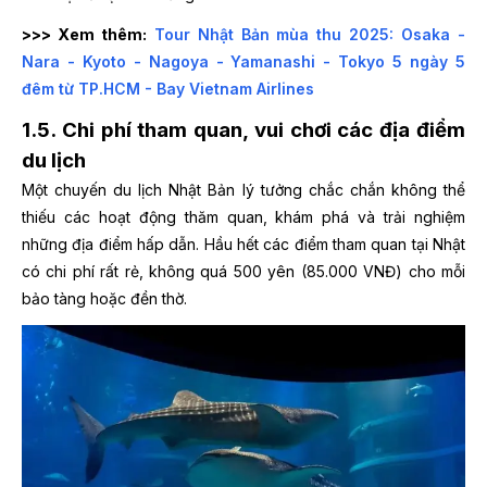
>>> Xem thêm:
Tour Nhật Bản mùa thu 2025: Osaka -
Nara - Kyoto - Nagoya - Yamanashi - Tokyo 5 ngày 5
đêm từ TP.HCM - Bay Vietnam Airlines
1.5. Chi phí tham quan, vui chơi các địa điểm
du lịch
Một chuyến du lịch Nhật Bản lý tưởng chắc chắn không thể
thiếu các hoạt động thăm quan, khám phá và trải nghiệm
những địa điểm hấp dẫn. Hầu hết các điểm tham quan tại Nhật
có chi phí rất rẻ, không quá 500 yên (85.000 VNĐ) cho mỗi
bảo tàng hoặc đền thờ.