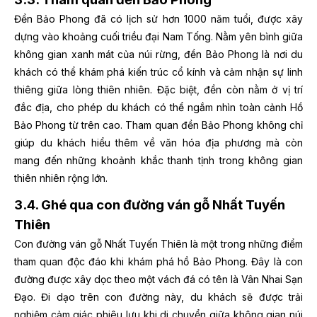
Đền Bảo Phong đã có lịch sử hơn 1000 năm tuổi, được xây
dựng vào khoảng cuối triều đại Nam Tống. Nằm yên bình giữa
không gian xanh mát của núi rừng, đền Bảo Phong là nơi du
khách có thể khám phá kiến trúc cổ kính và cảm nhận sự linh
thiêng giữa lòng thiên nhiên. Đặc biệt, đền còn nằm ở vị trí
đắc địa, cho phép du khách có thể ngắm nhìn toàn cảnh Hồ
Bảo Phong từ trên cao. Tham quan đền Bảo Phong không chỉ
giúp du khách hiểu thêm về văn hóa địa phương mà còn
mang đến những khoảnh khắc thanh tịnh trong không gian
thiên nhiên rộng lớn.
3.4. Ghé qua con đường ván gỗ Nhất Tuyến
Thiên
Con đường ván gỗ Nhất Tuyến Thiên là một trong những điểm
tham quan độc đáo khi khám phá hồ Bảo Phong. Đây là con
đường được xây dọc theo một vách đá có tên là Vân Nhai Sạn
Đạo. Đi dạo trên con đường này, du khách sẽ được trải
nghiệm cảm giác phiêu lưu khi di chuyển giữa không gian núi