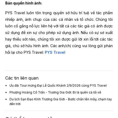
Bản quyền hình ảnh:
PYS Travel luôn tôn trọng quyền sở hữu trí tuệ về tác phẩm
nhiếp ảnh, ảnh chụp của các cá nhân và tổ chức. Chúng tôi
luôn cố gắng nỗ lực liên hệ với tất cả các tác giả có ảnh được
sử dụng để xin sự cho phép sử dụng ảnh. Nếu có sự sơ xuất
hay thiếu sót nào, chúng tôi xin được gửi lời xin lỗi tới các tác
giả, chủ sở hữu hình ảnh. Các anh/chị cũng vui lòng gửi phản
hồi lại cho PYS Travel:
PYS Travel
Các tin liên quan
Ưu đãi Tour mừng Đại Lễ Quốc Khánh 2/9/2026 cùng PYS Travel
Phượng Hoàng Cổ Trấn - Trương Gia Giới: Đi là quên cả lối về
Du lịch Sạn Đạo Kính Trương Gia Giới - Bước chân lên mây, chạm tay
đến trời