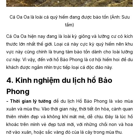
Cá Oa Oa là loài cá quý hiếm đang được bảo tồn (Ảnh: Sưu
tầm)
Cá Oa Oa hiện nay đang là loài kỳ giông và lưỡng cư có kích
thước lớn nhất thế giới. Loại cá này cực kỳ quý hiếm nên khu
vực này cũng chính là trung tâm bảo tồn dành cho loài lưỡng
cư này. Vì vậy, đến với hồ Bảo Phong là cơ hội hiếm hoi để du
khách được ngắm nhìn trực tiếp loại cá độc đáo này.
4. Kinh nghiệm du lịch hồ Bảo
Phong
- Thời gian lý tưởng
để du lịch Hồ Bảo Phong là vào mùa
xuân và mùa thu. Vào thời gian này, thời tiết ôn hòa, cảnh quan
thiên nhiên đẹp và không khí mát mẻ, dễ chịu. Đây là lúc hồ
khoác trên mình vẻ đẹp tươi mới, với những chồi non và hoa
nở vào xuân, hoặc sắc vàng đỏ của lá cây trong mùa thu.