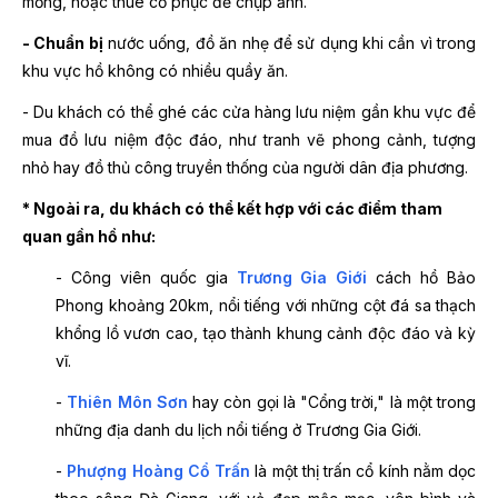
mỏng, hoặc thuê cổ phục để chụp ảnh.
- Chuẩn bị
nước uống, đồ ăn nhẹ để sử dụng khi cần vì trong
khu vực hồ không có nhiều quầy ăn.
- Du khách có thể ghé các cửa hàng lưu niệm gần khu vực để
mua đồ lưu niệm độc đáo, như tranh vẽ phong cảnh, tượng
nhỏ hay đồ thủ công truyền thốn
g
của người dân địa phương.
* Ngoài ra, du khách có thể kết hợp với các điểm tham
quan gần hồ như:
- Công viên quốc gia
Trương Gia Giới
cách hồ Bảo
Phong khoảng 20km, nổi tiếng với những cột đá sa thạch
khổng lồ vươn cao, tạo thành khung cảnh độc đáo và kỳ
vĩ.
-
Thiên Môn Sơn
hay còn gọi là "Cổng trời," là một trong
những địa danh du lịch nổi tiếng ở Trương Gia Giới.
-
Phượng Hoàng Cổ Trấn
là một thị trấn cổ kính nằm dọc