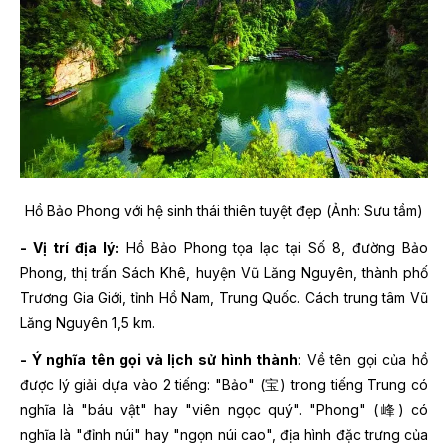
Hồ Bảo Phong với hệ sinh thái thiên tuyệt đẹp (Ảnh: Sưu tầm)
- Vị trí địa lý:
Hồ Bảo Phong tọa lạc tại Số 8, đường Bảo
Phong, thị trấn Sách Khê, huyện Vũ Lăng Nguyên, thành phố
Trương Gia Giới, tỉnh Hồ Nam, Trung Quốc. Cách trung tâm Vũ
Lăng Nguyên 1,5 km.
- Ý nghĩa tên gọi và lịch sử hình thành
: Về tên gọi của hồ
được lý giải dựa vào 2 tiếng:
"Bảo"
(宝) trong tiếng Trung có
nghĩa là
"báu vật"
hay
"viên ngọc quý"
.
"Phong"
(峰) có
nghĩa là
"đỉnh núi" hay "ngọn núi cao",
địa hình đặc trưng của