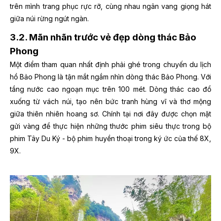
trên mình trang phục rực rỡ, cùng nhau ngân vang giọng hát
giữa núi rừng ngút ngàn.
3.2. Mãn nhãn trước vẻ đẹp dòng thác Bảo
Phong
Một điểm tham quan nhất định phải ghé trong chuyến du lịch
hồ Bảo Phong là tận mắt ngắm nhìn dòng thác Bảo Phong. Với
tầng nước cao ngoạn mục trên 100 mét. Dòng thác cao đổ
xuống từ vách núi, tạo nên bức tranh hùng vĩ và thơ mộng
giữa thiên nhiên hoang sơ. Chính tại nơi đây được chọn mặt
gửi vàng để thực hiện những thước phim siêu thực trong bộ
phim Tây Du Ký - bộ phim huyền thoại trong ký ức của thế 8X,
9X.