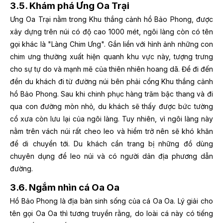
3.5. Khám phá Ưng Oa Trại
Ưng Oa Trại nằm trong Khu thắng cảnh hồ Bảo Phong, được
xây dựng trên núi có độ cao 1000 mét, ngôi làng còn có tên
gọi khác là "Làng Chim Ưng". Gắn liền với hình ảnh những con
chim ưng thường xuất hiện quanh khu vực này, tượng trưng
cho sự tự do và mạnh mẽ của thiên nhiên hoang dã. Để đi đến
đền du khách đi từ đường núi bên phải cổng Khu thắng cảnh
hồ Bảo Phong. Sau khi chinh phục hàng trăm bậc thang và đi
qua con đường mòn nhỏ, du khách sẽ thấy được bức tường
cổ xưa còn lưu lại của ngôi làng. T
uy nhiên, vì ngôi làng này
nằm trên vách núi rất cheo leo và hiểm trở nên sẽ khó khăn
để di chuyển tới. Du khách cần trang bị những đồ dùng
chuyên dụng để leo núi và có người dân địa phương dẫn
đường.
3.6. Ngắm nhìn cá Oa Oa
Hồ Bảo Phong là địa bàn sinh sống của cá Oa Oa. Lý giải cho
tên gọi Oa Oa thì tương truyền rằng, do loài cá này có tiếng