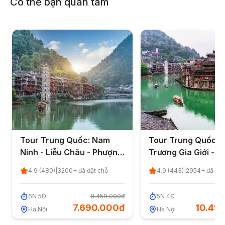
Có thể bạn quan tâm
Tour Trung Quốc: Nam
Tour Trung Quốc: Â
Ninh - Liễu Châu - Phượng
Trương Gia Giới - 
Hoàng Cổ Trấn - Phù
Hoàng Cổ Trấn 5 n
4.9
(
480
)
|
3200
+ đã đặt chỗ
4.9
(
443
)
|
2954
+ đã đặt
Dung Cổ Trấn - Trương
đêm từ Hà Nội
Gia Giới 6 ngày 5 đêm từ
6
N
5
Đ
8.459.000đ
5
N
4
Đ
11
Hà Nội
7.690.000đ
10.49
Hà Nội
Hà Nội