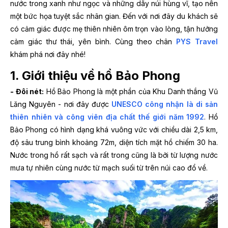
nước trong xanh như ngọc và những dãy núi hùng vĩ, tạo nên
một bức họa tuyệt sắc nhân gian. Đến với nơi đây du khách sẽ
có cảm giác được mẹ thiên nhiên ôm trọn vào lòng, tận hưởng
cảm giác thư thái, yên bình. Cùng theo chân
PYS Travel
khám phá nơi đây nhé!
1. Giới thiệu về hồ Bảo Phong
- Đôi nét:
Hồ Bảo Phong là một phần của Khu Danh thắng Vũ
Lăng Nguyên - nơi đây được
UNESCO công nhận là di sản
thiên nhiên và công viên địa chất thế giới năm 1992
. Hồ
Bảo Phong có hình dạng khá vuông vức với chiều dài 2,5 km,
độ sâu trung bình khoảng 72m, diện tích mặt hồ chiếm 30 ha.
Nước trong hồ rất sạch và rất trong cũng là bởi từ lượng nước
mưa tự nhiên cùng nước từ mạch suối từ trên núi cao đổ về.