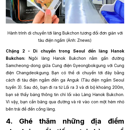
Hành trình di chuyển tới làng Bukchon tương đối đơn giản với
tàu điện ngầm (Ảnh: Znews)
Chặng 2 - Di chuyển trong Seoul đến làng Hanok
Bukchon:
Ngôi làng Hanok Bukchon nằm gần đường
Samcheong-dong giữa Cung điện Gyeongbokgung với Cung
điện Changdeokgung. Bạn có thể di chuyển tới đây bằng
cách đi tàu điện ngầm đến ga Anguk (Tàu điện ngầm Seoul
tuyến 3). Sau đó, bạn đi ra từ Lối ra 3 và đi bộ khoảng 200m,
bạn sẽ thấy bảng thông tin chỉ lối vào Làng Hanok Bukchon.
Vì vậy, bạn cần băng qua đường và rẽ vào con một hẻm nhỏ
bên trái để đến cổng làng.
4. Ghé thăm những địa điểm