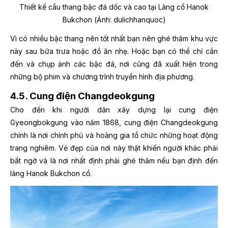
Thiết kế cầu thang bậc đá dốc và cao tại Làng cổ Hanok
Bukchon (Ảnh: dulichhanquoc)
Vì có nhiều bậc thang nên tốt nhất bạn nên ghé thăm khu vực
này sau bữa trưa hoặc đồ ăn nhẹ. Hoặc bạn có thể chỉ cần
đến và chụp ảnh các bậc đá, nơi cũng đã xuất hiện trong
những bộ phim và chương trình truyền hình địa phương.
4.5. Cung điện Changdeokgung
Cho đến khi người dân xây dựng lại cung điện
Gyeongbokgung vào năm 1868, cung điện Changdeokgung
chính là nơi chính phủ và hoàng gia tổ chức những hoạt động
trang nghiêm. Vẻ đẹp của nơi này thật khiến người khác phải
bất ngờ và là nơi nhất định phải ghé thăm nếu bạn định đến
làng Hanok Bukchon cổ.