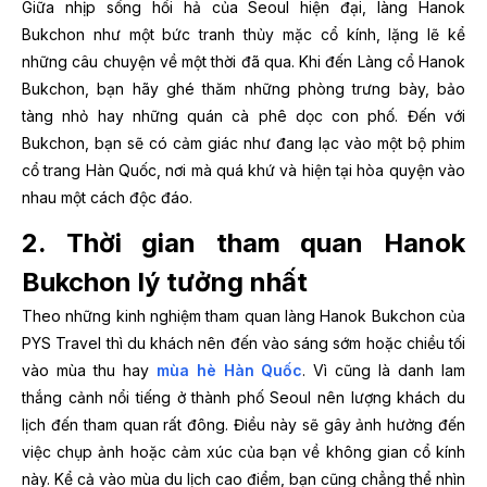
Giữa nhịp sống hối hả của Seoul hiện đại, làng Hanok
Bukchon như một bức tranh thủy mặc cổ kính, lặng lẽ kể
những câu chuyện về một thời đã qua. Khi đến Làng cổ Hanok
Bukchon, bạn hãy ghé thăm những phòng trưng bày, bảo
tàng nhỏ hay những quán cà phê dọc con phố. Đến với
Bukchon, bạn sẽ có cảm giác như đang lạc vào một bộ phim
cổ trang Hàn Quốc, nơi mà quá khứ và hiện tại hòa quyện vào
nhau một cách độc đáo.
2. Thời gian tham quan Hanok
Bukchon lý tưởng nhất
Theo những kinh nghiệm tham quan làng Hanok Bukchon của
PYS Travel thì du khách nên đến vào sáng sớm hoặc chiều tối
vào mùa thu hay
mùa hè Hàn Quốc
. Vì cũng là danh lam
thắng cảnh nổi tiếng ở thành phố Seoul nên lượng khách du
lịch đến tham quan rất đông. Điều này sẽ gây ảnh hưởng đến
việc chụp ảnh hoặc cảm xúc của bạn về không gian cổ kính
này. Kể cả vào mùa du lịch cao điểm, bạn cũng chẳng thể nhìn