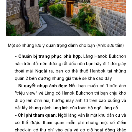
Một số những lưu ý quan trọng dành cho bạn (Ảnh: sưu tầm)
- Chuẩn bị trang phục phù hợp:
Làng Hanok Bukchon
nằm trên đồi nên đường rất dốc nên bạn hãy đi 1 đôi giày
thoải mái. Ngoài ra, bạn có thể thuê Hanbok tại những
quán 2 bên đường nhưng giá thuê sẽ khá cao đấy.
- Bí quyết chụp ảnh đẹp:
Nếu bạn muốn có 1 bức ảnh
“triệu view” về Làng cổ Hanok Bukchon thì bạn chịu khó
đi bộ lên đỉnh núi, hướng máy ảnh từ trên cao xuống và
bắt lấy khung cảnh lung linh của toàn bộ ngôi làng cổ.
- Chi phí tham quan:
Ngôi làng vẫn là một khu dân cư và
có thể được tham quan miễn phí nhưng một số điểm
check-in có thu phí vào cửa và có giờ hoạt động khác