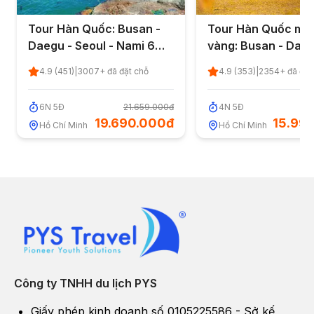
Tour Hàn Quốc: Busan -
Tour Hàn Quốc mù
Daegu - Seoul - Nami 6
vàng: Busan - Daeg
ngày 5 đêm từ TP.HCM
Seoul 4 ngày 5 đêm
4.9
(
451
)
|
3007
+ đã đặt chỗ
4.9
(
353
)
|
2354
+ đã đặt
TP.HCM
6
N
5
Đ
21.659.000đ
4
N
5
Đ
17
19.690.000đ
15.99
Hồ Chí Minh
Hồ Chí Minh
Công ty TNHH du lịch PYS
Giấy phép kinh doanh số 0105225586 - Sở kế