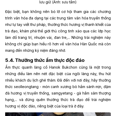
lưu giữ (Ảnh: sưu tầm)
Đặc biệt, bạn không nên bỏ lỡ cơ hội tham gia các chương
trình văn hóa đa dạng tại các trung tâm văn hóa truyền thống
như tự tay viết thư pháp, thưởng thức hương vị thanh khiết của
trà đạo, khám phá thế giới thủ công tinh xảo qua các lớp học
làm đồ trang trí, nhuộm vải, đan tre,... Những trải nghiệm này
không chỉ giúp bạn hiểu rõ hơn về văn hóa Hàn Quốc mà còn
mang đến những kỷ niệm đáng nhớ.
5.4. Thưởng thức ẩm thực độc đáo
Ẩm thực quanh làng cổ Hanok Bukchon cũng là một trong
những điều làm nên nét đặc biệt của ngôi làng này, thu hút
nhiều khách du lịch ghé thăm. Đã đến với nơi đây, hãy thưởng
thức seolleongtang - món canh xương bò hầm sánh mịn, đậm
đà hương vị truyền thống, samgyetang - gà hầm sâm thượng
hạng,... và đừng quên thưởng thức trà đạo để trải nghiệm
hương vị độc đáo, riêng biệt của loại trà ở đây.