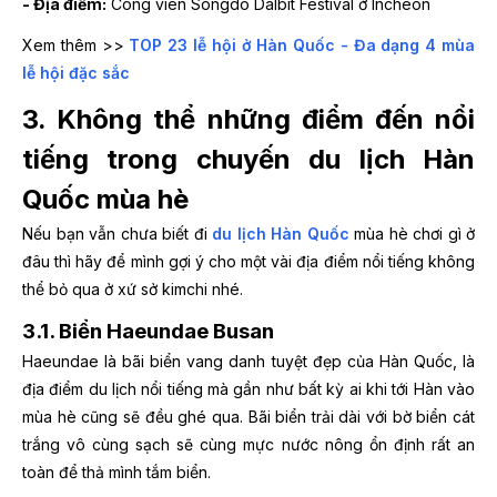
- Địa điểm:
Công viên Songdo Dalbit Festival ở Incheon
Xem thêm >>
TOP 23 lễ hội ở Hàn Quốc - Đa dạng 4 mùa
lễ hội đặc sắc
3. Không thể những điểm đến nổi
tiếng trong chuyến du lịch Hàn
Quốc mùa hè
Nếu bạn vẫn chưa biết đi
du lịch Hàn Quốc
mùa hè chơi gì ở
đâu thì hãy để mình gợi ý cho một vài địa điểm nổi tiếng không
thể bỏ qua ở xứ sở kimchi nhé.
3.1. Biển Haeundae Busan
Haeundae là bãi biển vang danh tuyệt đẹp của Hàn Quốc, là
địa điểm du lịch nổi tiếng mà gần như bất kỳ ai khi tới Hàn vào
mùa hè cũng sẽ đều ghé qua. Bãi biển trải dài với bờ biển cát
trắng vô cùng sạch sẽ cùng mực nước nông ổn định rất an
toàn để thả mình tắm biển.