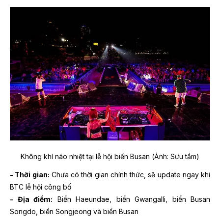
Không khí náo nhiệt tại lễ hội biển Busan (Ảnh: Sưu tầm)
- Thời gian:
Chưa có thời gian chính thức, sẽ update ngay khi
BTC lễ hội công bố
- Địa điểm:
Biển Haeundae, biển Gwangalli, biển Busan
Songdo, biển Songjeong và biển Busan