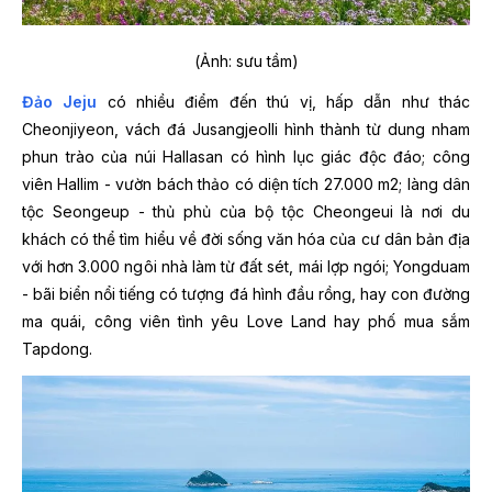
(Ảnh: sưu tầm)
Đảo Jeju
có nhiều điểm đến thú vị, hấp dẫn như thác
Cheonjiyeon, vách đá Jusangjeolli hình thành từ dung nham
phun trào của núi Hallasan có hình lục giác độc đáo; công
viên Hallim - vườn bách thảo có diện tích 27.000 m2; làng dân
tộc Seongeup - thủ phủ của bộ tộc Cheongeui là nơi du
khách có thể tìm hiểu về đời sống văn hóa của cư dân bản địa
với hơn 3.000 ngôi nhà làm từ đất sét, mái lợp ngói; Yongduam
- bãi biển nổi tiếng có tượng đá hình đầu rồng, hay con đường
ma quái, công viên tình yêu Love Land hay phố mua sắm
Tapdong.