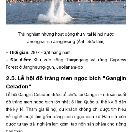
Trải nghiệm những hoạt động thú vị tại lễ hội nước
Jeongnamjin Jangheung (Ảnh: Sưu tầm)
- Thời gian:
28/7 - 3/8 hàng năm
- Địa điểm:
Khu vực sông Tamjingang và rừng Cypress
Forest ở Jangheung-gun, Jeollanam-do
2.5. Lễ hội đồ tráng men ngọc bích "Gangjin
Celadon"
Lễ hội Gangjin Celadon được tổ chức tại Gangjin – nơi sản xuất
đồ tráng men ngọc bích lớn nhất ở Hàn Quốc từ thế kỷ 8 đến
thế kỷ 14. Tham gia lễ hội, du khách không chỉ được tìm hiểu
về nghệ thuật làm gốm tráng men ngọc bích xứ Hàn mà còn
được tự tay trải nghiệm làm gốm, tạo nên sản phẩm cho riêng
bản thân.