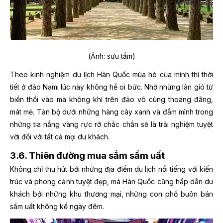
(Ảnh: sưu tầm)
Theo kinh nghiệm du lịch Hàn Quốc mùa hè của mình thì thời
tiết ở đảo Nami lúc này không hề oi bức. Nhờ những làn gió từ
biển thổi vào mà không khí trên đảo vô cùng thoáng đãng,
mát mẻ. Tản bộ dưới những hàng cây xanh và đắm mình trong
những tia nắng vàng rực rỡ chắc chắn sẽ là trải nghiệm tuyệt
vời đối với tất cả mọi du khách.
3.6. Thiên đường mua sắm sầm uất
Không chỉ thu hút bởi những địa điểm du lịch nổi tiếng với kiến
trúc và phong cảnh tuyệt đẹp, mà Hàn Quốc cũng hấp dẫn du
khách bởi những khu thương mại, những con phố buôn bán
sầm uất không kể ngày đêm.