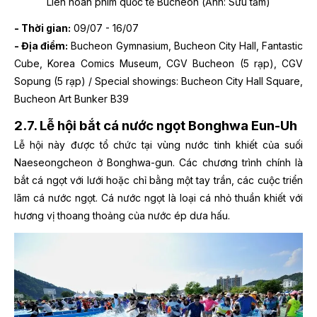
Liên hoan phim quốc tế Bucheon (Ảnh: Sưu tầm)
- Thời gian:
09/07 - 16/07
- Địa điểm:
Bucheon Gymnasium, Bucheon City Hall, Fantastic
Cube, Korea Comics Museum, CGV Bucheon (5 rạp), CGV
Sopung (5 rạp) / Special showings: Bucheon City Hall Square,
Bucheon Art Bunker B39
2.7. Lễ hội bắt cá nước ngọt Bonghwa Eun-Uh
Lễ hội này được tổ chức tại vùng nước tinh khiết của suối
Naeseongcheon ở Bonghwa-gun. Các chương trình chính là
bắt cá ngọt với lưới hoặc chỉ bằng một tay trần, các cuộc triển
lãm cá nước ngọt. Cá nước ngọt là loại cá nhỏ thuần khiết với
hương vị thoang thoảng của nước ép dưa hấu.