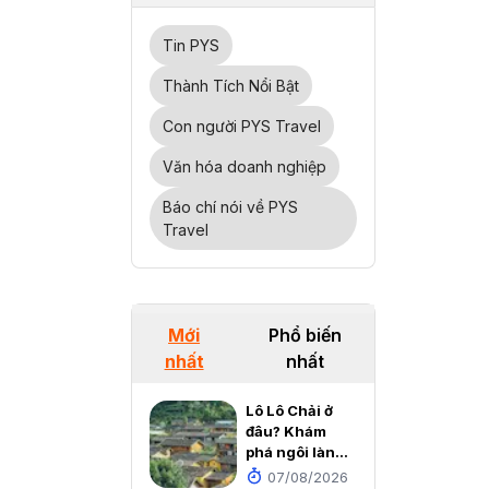
Tin PYS
Thành Tích Nổi Bật
Con người PYS Travel
Văn hóa doanh nghiệp
Báo chí nói về PYS
Travel
Mới
Phổ biến
nhất
nhất
Lô Lô Chải ở
đâu? Khám
phá ngôi làng
cổ đẹp như cổ
07/08/2026