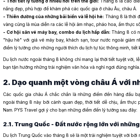
- Thời tiết lý tưởng ở nhiều nơi trên thế giới:
Tháng 8 là cao điểm
nắng đẹp, phù hợp để khám phá các quốc gia ở châu Âu, châu Á.
- Thiên đường của những bãi biển và lễ hội hè:
Tháng 8 là thời đ
vàng cũng là mùa diễn ra các lễ hội âm nhạc, pháo hoa, ẩm thực sô
- Cơ hội săn vé máy bay, combo du lịch hấp dẫn:
Tháng 8 có n
"hậu hè" với giá vé máy bay, khách sạn, tour nước ngoài giảm nh
điểm lý tưởng cho những người thích du lịch tự túc thông minh, tiết k
Du lịch nước ngoài tháng 8 không chỉ mang lại thời tiết tuyệt vời, 
bạn tận hưởng những trải nghiệm văn hóa và nghỉ ngơi đúng nghĩa
2. Dạo quanh một vòng châu Á với n
Các quốc gia châu Á chắc chắn là những điểm đến hàng đầu bạ
ngoài tháng 8 này bởi cảnh quan đẹp, thời tiết dễ chịu, ẩm thực
Nam. PYS Travel gợi ý cho bạn những điểm đến lý tưởng sau đây:
2.1. Trung Quốc - Đất nước rộng lớn với nhữn
Du lịch Trung Quốc vào tháng 8 sẽ là một trải nghiệm tuyệt vời bở