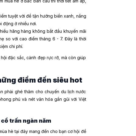
 mùa hè ở Bắc bán cầu thì thời tiết ấm áp,
iểm tuyệt vời để tận hưởng biển xanh, nắng
i động ở nhiều nơi.
hiều hãng hàng không bắt đầu khuyến mãi
ẹ so với cao điểm tháng 6 - 7. Đây là thời
iệm chi phí.
lễ hội đặc sắc, cảnh đẹp rực rỡ, mà còn giúp
.
hững điểm đến siêu hot
n phải ghé thăm cho chuyến du lịch nước
 phong phú và nét văn hóa gần gũi với Việt
g cổ trấn ngàn năm
i mùa hè tại đây mang đến cho bạn cơ hội để