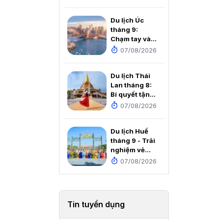
tích dưới
chân Cột cờ
Du lịch Úc
Lũng Cú
tháng 9:
Chạm tay vào
mùa xuân rực
07/08/2026
rỡ nơi xứ sở
Chuột túi
Du lịch Thái
Lan tháng 8:
Bí quyết tận
hưởng thiên
07/08/2026
đường mùa
mưa với chi
Du lịch Huế
phí cực rẻ
tháng 9 - Trải
nghiệm vẻ
đẹp thơ mộng
07/08/2026
của Cố đô
Tin tuyển dụng