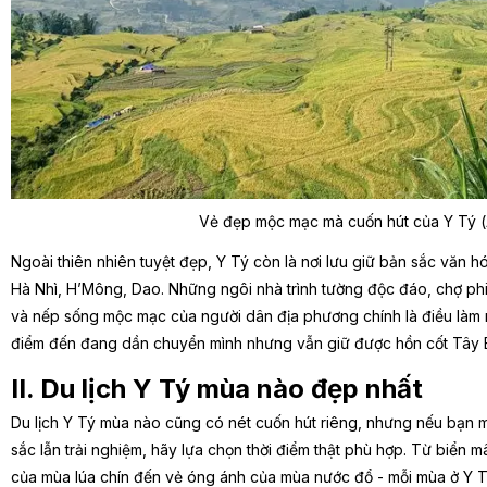
Vẻ đẹp mộc mạc mà cuốn hút của Y Tý (
Ngoài thiên nhiên tuyệt đẹp, Y Tý còn là nơi lưu giữ bản sắc văn h
Hà Nhì, H’Mông, Dao. Những ngôi nhà trình tường độc đáo, chợ ph
và nếp sống mộc mạc của người dân địa phương chính là điều làm nê
điểm đến đang dần chuyển mình nhưng vẫn giữ được hồn cốt Tây 
II. Du lịch Y Tý mùa nào đẹp nhất
Du lịch Y Tý mùa nào cũng có nét cuốn hút riêng, nhưng nếu bạn m
sắc lẫn trải nghiệm, hãy lựa chọn thời điểm thật phù hợp. Từ biển 
của mùa lúa chín đến vẻ óng ánh của mùa nước đổ - mỗi mùa ở Y Tý