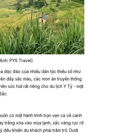
Ảnh: PYS Travel)
óa độc đáo của nhiều dân tộc thiểu số như
iên đầy sắc màu, các món ăn truyền thống
n sức hút rất riêng cho du lịch Y Tý - một
Bắc.
uốn có một hành trình trọn vẹn cả về cảnh
mây trắng xóa vào mùa lạnh, sắc vàng rực rỡ
 đều khiến du khách phải trầm trồ. Dưới