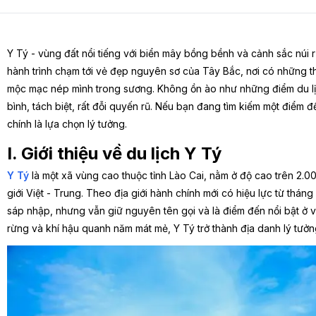
Y Tý - vùng đất nổi tiếng với biển mây bồng bềnh và cảnh sắc núi 
hành trình chạm tới vẻ đẹp nguyên sơ của Tây Bắc, nơi có những t
mộc mạc nép mình trong sương. Không ồn ào như những điểm du l
bình, tách biệt, rất đỗi quyến rũ. Nếu bạn đang tìm kiếm một điểm
chính là lựa chọn lý tưởng.
I. Giới thiệu về du lịch Y Tý
Y Tý
là một xã vùng cao thuộc tỉnh Lào Cai, nằm ở độ cao trên 2.0
giới Việt - Trung. Theo địa giới hành chính mới có hiệu lực từ thán
sáp nhập, nhưng vẫn giữ nguyên tên gọi và là điểm đến nổi bật ở v
rừng và khí hậu quanh năm mát mẻ, Y Tý trở thành địa danh lý tưởn