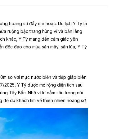
rừng hoang sơ đầy mê hoặc. Du lịch Y Tý là
hửa ruộng bậc thang hùng vĩ và bản làng
ịch khác, Y Tý mang đến cảm giác yên
 đến độc đáo cho mùa săn mây, săn lúa, Y Tý
00m so với mực nước biển và tiếp giáp biên
g 7/2025, Y Tý được mở rộng diện tích sau
ùng Tây Bắc. Nhờ vị trí nằm sâu trong núi
g để du khách tìm về thiên nhiên hoang sơ.