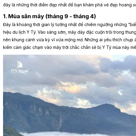
đây là những thời điểm đẹp nhất để bạn khám phá vẻ đẹp hoang s
1. Mùa săn mây (tháng 9 - tháng 4)
Đây là khoảng thời gian lý tưởng nhất để chiêm ngưỡng những “biể
hiệu du lịch Y Tý. Vào sáng sớm, mây dày đặc cuộn trôi trong thun
nên khung cảnh vừa kỳ vĩ vừa mộng mơ. Những ai yêu thích chụp ả
kiếm cảm giác chạm vào mây trời chắc chắn sẽ bị Y Tý mùa này m