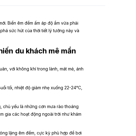
 mới. Biển êm đềm ấm áp độ ẩm vừa phải
há sức hút của thời tiết lý tưởng này và
 khiến du khách mê mẩn
ân, với không khí trong lành, mát mẻ, ánh
ổi tối, nhiệt độ giảm nhẹ xuống 22-24°C,
, chủ yếu là những cơn mưa rào thoáng
am gia các hoạt động ngoài trời như khám
sóng lặng êm đềm, cực kỳ phù hợp để bơi