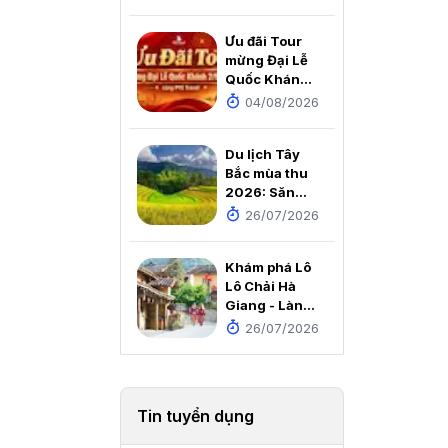
Thiền viện An
Tâm
Ưu đãi Tour
mừng Đại Lễ
Quốc Khánh
2/9/2026
04/08/2026
cùng PYS
Travel
Du lịch Tây
Bắc mùa thu
2026: Săn
mùa vàng, ôm
26/07/2026
trọn núi đồi
rực rỡ trong
Khám phá Lô
tầm mắt
Lô Chải Hà
Giang - Làng
du lịch tốt
26/07/2026
nhất thế giới
2025
Tin tuyển dụng