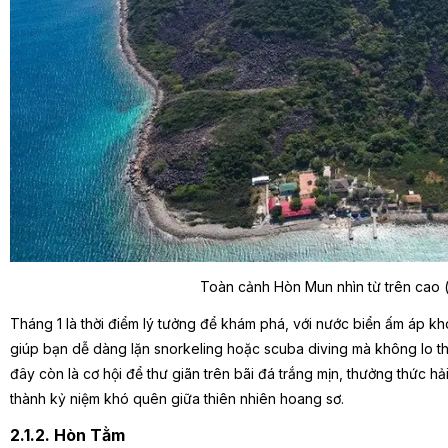
Toàn cảnh Hòn Mun nhìn từ trên cao 
Tháng 1 là thời điểm lý tưởng để khám phá, với nước biển ấm áp k
giúp bạn dễ dàng lặn snorkeling hoặc scuba diving mà không lo thời
đây còn là cơ hội để thư giãn trên bãi đá trắng mịn, thưởng thức hải
thành kỷ niệm khó quên giữa thiên nhiên hoang sơ.
2.1.2. Hòn Tằm