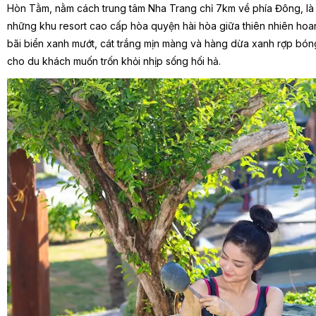
Hòn Tằm, nằm cách trung tâm Nha Trang chỉ 7km về phía Đông, là 
những khu resort cao cấp hòa quyện hài hòa giữa thiên nhiên hoang 
bãi biển xanh mướt, cát trắng mịn màng và hàng dừa xanh rợp bón
cho du khách muốn trốn khỏi nhịp sống hối hả.