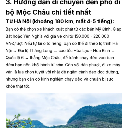
3. Hướng dẫn di chuyển đến phố đi
bộ Mộc Châu chi tiết nhất
Từ Hà Nội (khoảng 180 km, mất 4-5 tiếng):
Bạn có thể chọn xe khách xuất phát từ các bến Mỹ Đình, Giáp
Bát hoặc Yên Nghĩa với giá vé chỉ từ 150.000 - 220.000
VNĐ/lượt. Nếu tự lái ô tô riêng, bạn có thể đi theo lộ trình Hà
Nội → Đại lộ Thăng Long → cao tốc Hòa Lạc - Hòa Bình →
Quốc lộ 6 → thẳng Mộc Châu, để tránh chạy đèo vào ban
đêm bạn nên khởi hành từ sớm. Còn với dân phượt, đi xe máy
vẫn là lựa chọn tuyệt vời nhất để ngắm cảnh đẹp dọc đường,
nhưng bạn cần có kinh nghiệm chạy đèo và chuẩn bị sức
khỏe thật tốt.