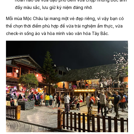
đầy màu sắc, lưu giữ kỷ niệm đáng nhớ.
Mỗi mùa Mộc Châu lại mang một vẻ đẹp riêng, vì vậy bạn có
thể chọn thời điểm phù hợp để vừa trải nghiệm ẩm thực, vừa
check-in sống ảo và hòa mình vào văn hóa Tây Bắc.