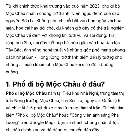
Từ khi chính thức khai trương vào cuối năm 2023, phố đi bộ
Mộc Châu nhanh chóng trở thành “viên ngọc đêm” của cao
nguyên Sơn La. Không còn chỉ nổi bật vào ban ngày với hoa
mận, hoa cải hay đồi chè, du khách giờ đây có thể trải nghiệm
Mộc Châu về đêm với không khí tươi vui và sôi động. Trải
rộng hơn 2ha, nơi đây kết hợp hài hòa giữa văn hóa dân tộc
Tây Bắc, ánh sáng nghệ thuật và những góc phố mang phong
cách Nhật Bản - Hong Kong, trở thành điểm đến lý tưởng cho
những ai muốn khám phá Mộc Châu khi màn đêm buông
xuống.
1. Phố đi bộ Mộc Châu ở đâu?
Phố đi bộ Mộc Châu
nằm tại Tiểu khu Nhà Nghỉ, trung tâm thị
trấn Nông trường Mộc Châu, tỉnh Sơn La, ngay sát Quốc lộ 6
và chỉ mất 3-5 phút đi xe máy từ trung tâm thị trấn. Chỉ cần tìm
kiếm “Phố đi bộ Mộc Châu” hoặc “Công viên ánh sáng Pha
Luông” trên Google Maps, bạn sẽ nhanh chóng nhận được
chỉ dẫn chính xác và dễ dàng di chuyển đến đây.