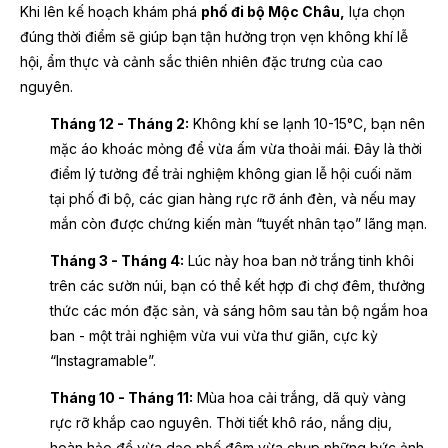
Khi lên kế hoạch khám phá
phố đi bộ Mộc Châu,
lựa chọn
đúng thời điểm sẽ giúp bạn tận hưởng trọn vẹn không khí lễ
hội, ẩm thực và cảnh sắc thiên nhiên đặc trưng của cao
nguyên.
Tháng 12 - Tháng 2:
Không khí se lạnh 10-15°C, bạn nên
mặc áo khoác mỏng để vừa ấm vừa thoải mái. Đây là thời
điểm lý tưởng để trải nghiệm không gian lễ hội cuối năm
tại phố đi bộ, các gian hàng rực rỡ ánh đèn, và nếu may
mắn còn được chứng kiến màn “tuyết nhân tạo” lãng mạn.
Tháng 3 - Tháng 4:
Lúc này hoa ban nở trắng tinh khôi
trên các sườn núi, bạn có thể kết hợp đi chợ đêm, thưởng
thức các món đặc sản, và sáng hôm sau tản bộ ngắm hoa
ban - một trải nghiệm vừa vui vừa thư giãn, cực kỳ
“Instagramable”.
Tháng 10 - Tháng 11:
Mùa hoa cải trắng, dã quỳ vàng
rực rỡ khắp cao nguyên. Thời tiết khô ráo, nắng dịu,
hoàn hảo để vừa dạo phố đêm vừa chụp những bức ảnh