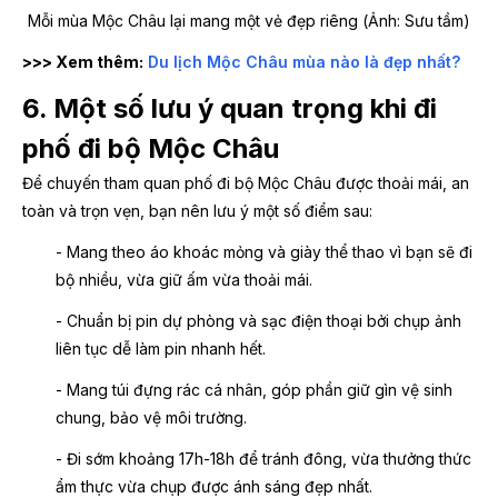
Mỗi mùa Mộc Châu lại mang một vẻ đẹp riêng (Ảnh: Sưu tầm)
>>> Xem thêm:
Du lịch Mộc Châu mùa nào là đẹp nhất?
6. Một số lưu ý quan trọng khi đi
phố đi bộ Mộc Châu
Để chuyến tham quan phố đi bộ Mộc Châu được thoải mái, an
toàn và trọn vẹn, bạn nên lưu ý một số điểm sau:
- Mang theo áo khoác mỏng và giày thể thao vì bạn sẽ đi
bộ nhiều, vừa giữ ấm vừa thoải mái.
- Chuẩn bị pin dự phòng và sạc điện thoại bởi chụp ảnh
liên tục dễ làm pin nhanh hết.
- Mang túi đựng rác cá nhân, góp phần giữ gìn vệ sinh
chung, bảo vệ môi trường.
- Đi sớm khoảng 17h-18h để tránh đông, vừa thưởng thức
ẩm thực vừa chụp được ánh sáng đẹp nhất.