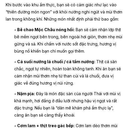
Khi bước vào khu ẩm thực, bạn sẽ có cảm giác như lạc vào
“thiên đường món ngon” với khói nướng nghi ngút và mùi thơm
lan trong không khí. Những món nhất định phải thử bao gồm:
- Bê chao Mộc Châu nóng hổi:
Bạn sẽ cảm nhận lớp thịt
bê mềm ngọt bên trong, bên ngoài hơi giòn, thơm nhẹ mùi
gừng và sả. Khi chấm với nước sốt đặc trưng, hương vị
bùng nổ khiến bạn chỉ muốn gọi thêm.
- Cá suối nướng lá chuối / cá tầm nướng:
Thịt cá săn
chắc, ngọt tự nhiên, hoàn toàn không tanh. Khi ăn bạn sẽ
cảm nhận mùi thơm nhẹ từ than củi và lá chuối, đưa vị
giác về đúng hương vị núi rừng.
- Nậm pịa:
Đây là món đặc sản của người Thái với mùi vị
khá mạnh, hơi đắng ở đầu lưỡi nhưng hậu vị ngọt và rất
đặc trưng. Nếu bạn là “dân mê khám phá ẩm thực lạ”,
càng ăn bạn sẽ càng thấy khoái.
- Cơm lam + thịt treo gác bếp:
Cơm lam dẻo thơm mùi