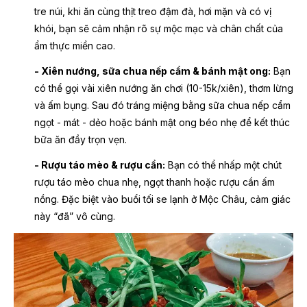
tre núi, khi ăn cùng thịt treo đậm đà, hơi mặn và có vị
khói, bạn sẽ cảm nhận rõ sự mộc mạc và chân chất của
ẩm thực miền cao.
- Xiên nướng, sữa chua nếp cẩm & bánh mật ong:
Bạn
có thể gọi vài xiên nướng ăn chơi (10-15k/xiên), thơm lừng
và ấm bụng. Sau đó tráng miệng bằng sữa chua nếp cẩm
ngọt - mát - dẻo hoặc bánh mật ong béo nhẹ để kết thúc
bữa ăn đầy trọn vẹn.
- Rượu táo mèo & rượu cần:
Bạn có thể nhấp một chút
rượu táo mèo chua nhẹ, ngọt thanh hoặc rượu cần ấm
nồng. Đặc biệt vào buổi tối se lạnh ở Mộc Châu, cảm giác
này “đã” vô cùng.