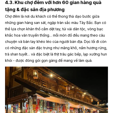
4.3. Khu chợ đêm với hơn 60 gian hàng quà
tặng & đặc sản địa phương
Chợ đêm là nơi du khách có thể thong thả dạo bước giữa
những gian hàng san sát, ngập tràn sắc màu Tây Bắc. Bạn có
thể lựa chọn khăn thổ cẩm dệt tay, túi vải dân tộc, vòng bạc
khắc hoa văn truyền thống… mỗi món đồ đều mang theo câu
chuyện và bàn tay khéo léo của người bản địa. Dọc lối đi còn
có những đặc sản đặc trưng như măng khô, nấm hương rừng,
trà shan tuyết… và đặc biệt là thịt trâu gác bếp, lạp xưởng hun
khói - được đóng gói gọn gàng để mang về làm quà.