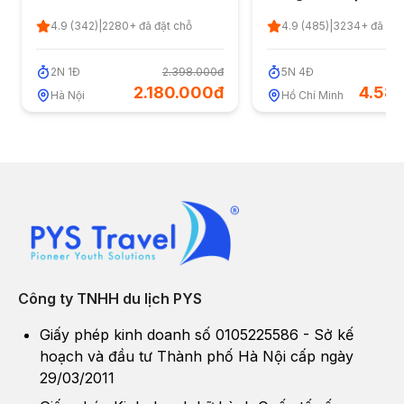
2 ngày 1 đêm từ Hà Nội
- Sơn La - Điện Biên
4.9
(
342
)
|
2280
+ đã đặt chỗ
4.9
(
485
)
|
3234
+ đã đặt
ngày 4 đêm - Quốc
2/9 (chưa gồm Vé 
2
N
1
Đ
2.398.000đ
5
N
4
Đ
5
bay)
2.180.000đ
4.58
Hà Nội
Hồ Chí Minh
Công ty TNHH du lịch PYS
Giấy phép kinh doanh số 0105225586 - Sở kế
hoạch và đầu tư Thành phố Hà Nội cấp ngày
29/03/2011