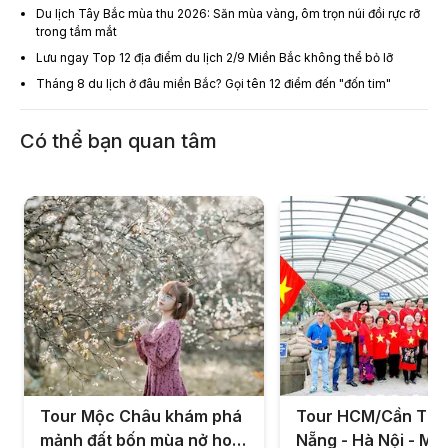
Du lịch Tây Bắc mùa thu 2026: Săn mùa vàng, ôm trọn núi đồi rực rỡ
trong tầm mắt
Lưu ngay Top 12 địa điểm du lịch 2/9 Miền Bắc không thể bỏ lỡ
Tháng 8 du lịch ở đâu miền Bắc? Gọi tên 12 điểm đến "đốn tim"
Có thể bạn quan tâm
Tour Mộc Châu khám phá
Tour HCM/Cần Thơ
mảnh đất bốn mùa nở hoa
Nẵng - Hà Nội - M