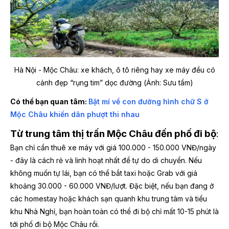
Hà Nội - Mộc Châu: xe khách, ô tô riêng hay xe máy đều có
cảnh đẹp “rụng tim” dọc đường (Ảnh: Sưu tầm)
Có thể bạn quan tâm:
Bật mí về con đường hình chữ S ở
Mộc Châu khiến dân phượt thi nhau
Từ trung tâm thị trấn Mộc Châu đến phố đi bộ
:
Bạn chỉ cần thuê xe máy với giá 100.000 - 150.000 VNĐ/ngày
- đây là cách rẻ và linh hoạt nhất để tự do di chuyển. Nếu
không muốn tự lái, bạn có thể bắt taxi hoặc Grab với giá
khoảng 30.000 - 60.000 VNĐ/lượt. Đặc biệt, nếu bạn đang ở
các homestay hoặc khách sạn quanh khu trung tâm và tiểu
khu Nhà Nghỉ, bạn hoàn toàn có thể đi bộ chỉ mất 10-15 phút là
tới phố đi bộ Mộc Châu rồi.