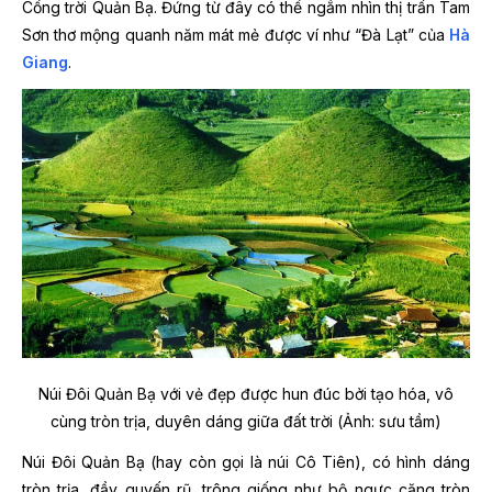
Cổng trời Quản Bạ. Đứng từ đây có thể ngắm nhìn thị trấn Tam
Sơn thơ mộng quanh năm mát mẻ được ví như “Đà Lạt” của
Hà
Giang
.
Núi Đôi Quản Bạ với vẻ đẹp được hun đúc bởi tạo hóa, vô
cùng tròn trịa, duyên dáng giữa đất trời (Ảnh: sưu tầm)
Núi Đôi Quản Bạ (hay còn gọi là núi Cô Tiên), có hình dáng
tròn trịa, đầy quyến rũ, trông giống như bộ ngực căng tròn