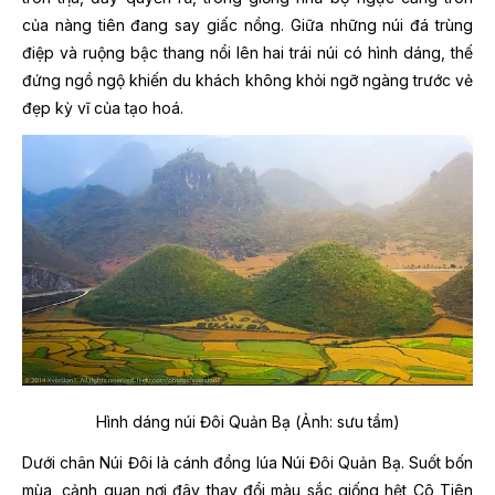
của nàng tiên đang say giấc nồng. Giữa những núi đá trùng
điệp và ruộng bậc thang nổi lên hai trái núi có hình dáng, thế
đứng ngồ ngộ khiến du khách không khỏi ngỡ ngàng trước vẻ
đẹp kỳ vĩ của tạo hoá.
Hình dáng núi Đôi Quản Bạ (Ảnh: sưu tầm)
Dưới chân Núi Đôi là cánh đồng lúa Núi Đôi Quản Bạ. Suốt bốn
mùa, cảnh quan nơi đây thay đổi màu sắc giống hệt Cô Tiên