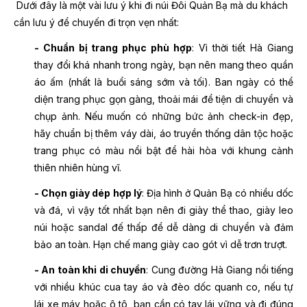
Dưới đây là một vài lưu ý khi đi núi Đôi Quản Bạ mà du khách
cần lưu ý để chuyến đi trọn vẹn nhất:
- Chuẩn bị trang phục phù hợp
: Vì thời tiết Hà Giang
thay đổi khá nhanh trong ngày, bạn nên mang theo quần
áo ấm (nhất là buổi sáng sớm và tối). Ban ngày có thể
diện trang phục gọn gàng, thoải mái để tiện di chuyển và
chụp ảnh. Nếu muốn có những bức ảnh check-in đẹp,
hãy chuẩn bị thêm váy dài, áo truyền thống dân tộc hoặc
trang phục có màu nổi bật để hài hòa với khung cảnh
thiên nhiên hùng vĩ.
- Chọn giày dép hợp lý
: Địa hình ở Quản Bạ có nhiều dốc
và đá, vì vậy tốt nhất bạn nên đi giày thể thao, giày leo
núi hoặc sandal đế thấp để dễ dàng di chuyển và đảm
bảo an toàn. Hạn chế mang giày cao gót vì dễ trơn trượt.
- An toàn khi di chuyển
: Cung đường Hà Giang nổi tiếng
với nhiều khúc cua tay áo và đèo dốc quanh co, nếu tự
lái xe máy hoặc ô tô, bạn cần có tay lái vững và đi đúng