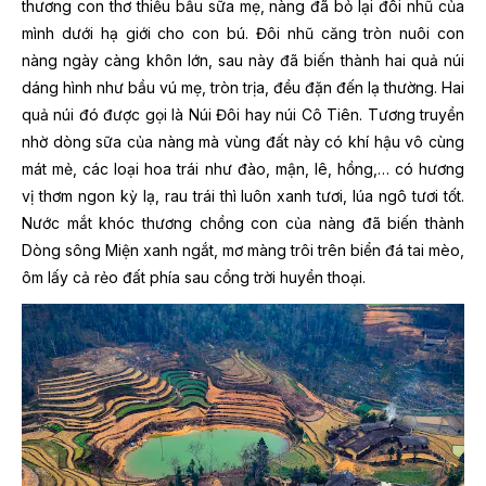
thương con thơ thiếu bầu sữa mẹ, nàng đã bỏ lại đôi nhũ của
mình dưới hạ giới cho con bú. Đôi nhũ căng tròn nuôi con
nàng ngày càng khôn lớn, sau này đã biến thành hai quả núi
dáng hình như bầu vú mẹ, tròn trịa, đều đặn đến lạ thường. Hai
quả núi đó được gọi là Núi Đôi hay núi Cô Tiên. Tương truyền
nhờ dòng sữa của nàng mà vùng đất này có khí hậu vô cùng
mát mẻ, các loại hoa trái như đào, mận, lê, hồng,… có hương
vị thơm ngon kỳ lạ, rau trái thì luôn xanh tươi, lúa ngô tươi tốt.
Nước mắt khóc thương chồng con của nàng đã biến thành
Dòng sông Miện xanh ngắt, mơ màng trôi trên biển đá tai mèo,
ôm lấy cả rẻo đất phía sau cổng trời huyền thoại.