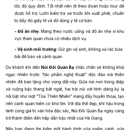
tốc độ quy định. Tốt nhất nên đi theo đoàn hoặc tour để
được hỗ trợ. Luôn kiểm tra xe trước khi xuất phát, chuẩn
bị đầy đủ giấy tờ và đồ dùng y tế cơ bản.
- Đồ ăn nhẹ:
Mang theo nước uống và đồ ăn nhẹ vì khu
vực tham quan chưa có nhiều dịch vụ.
- Vệ sinh môi trường:
Giữ gìn vệ sinh, không xả rác bừa
bãi để bảo vệ cảnh quan.
Du khách khi đến
Núi Đôi Quản Bạ
chắc chắn sẽ không khỏi
ngạc nhiên trước “tác phẩm nghệ thuật” độc đáo mà thiên
nhiên đã ban tặng cho vùng đất này. Giữa núi non trùng điệp
và ruộng bậc thang bát ngát, hai trái núi với hình dáng kỳ lạ
nổi bật như một “Tòa Thiên Nhiên” mang đầy huyền thoại, tạo
nên cảnh quan hiếm có khó tìm. Với địa thế đẹp, khí hậu trong
lành cùng giá trị văn hóa đặc sắc, Núi Đôi Quản Bạ ngày càng
trở thành điểm đến hấp dẫn bậc nhất của Hà Giang.
Nếu bạn đang tìm kiếm một hành trình vừa ngắm cảnh, vừa