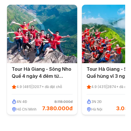
Tour Hà Giang - Sông Nho
Tour Hà Giang - S
Quế 4 ngày 4 đêm từ
Quế hùng vĩ 3 ngày
TP.HCM - Khởi hành hàng
từ Hà Nội - Khởi hà
4.9
(
481
)
|
3207
+ đã đặt chỗ
4.9
(
431
)
|
2874
+ đã đặt
tuần 2026
hàng tuần 2026
4
N
4
Đ
8.118.000đ
3
N
2
Đ
3
7.380.000đ
3.08
Hồ Chí Minh
Hà Nội