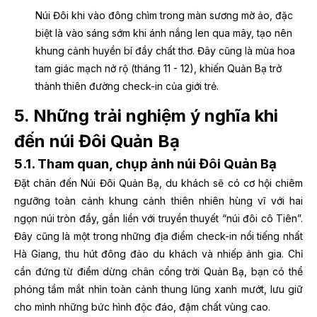
Núi Đôi khi vào đông chìm trong màn sương mờ ảo, đặc
biệt là vào sáng sớm khi ánh nắng len qua mây, tạo nên
khung cảnh huyền bí đầy chất thơ. Đây cũng là mùa hoa
tam giác mạch nở rộ (tháng 11 - 12), khiến Quản Bạ trở
thành thiên đường check-in của giới trẻ.
5. Những trải nghiệm ý nghĩa khi
đến núi Đôi Quản Bạ
5.1. Tham quan, chụp ảnh núi Đôi Quản Bạ
Đặt chân đến Núi Đôi Quản Bạ, du khách sẽ có cơ hội chiêm
ngưỡng toàn cảnh khung cảnh thiên nhiên hùng vĩ với hai
ngọn núi tròn đầy, gắn liền với truyền thuyết “núi đôi cô Tiên”.
Đây cũng là một trong những địa điểm check-in nổi tiếng nhất
Hà Giang, thu hút đông đảo du khách và nhiếp ảnh gia. Chỉ
cần đứng từ điểm dừng chân cổng trời Quản Bạ, bạn có thể
phóng tầm mắt nhìn toàn cảnh thung lũng xanh mướt, lưu giữ
cho mình những bức hình độc đáo, đậm chất vùng cao.