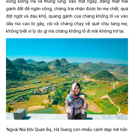
sông Đông Hà về thung lũng. Vào một ngày, đang miệt mài
gánh đất để ngăn sông, chàng trai nhận được tin mẹ chết, quá
đột ngột và đau khổ, quang gánh của chàng khổng lồ va vào
dãy núi cao bị gãy, vội vã chàng chạy về quê chịu tang mẹ,
không biết vì lý do gì mà chàng khổng lồ đi mãi không trở lại.
Ngoài Núi Đôi Quản Bạ, Hà Giang còn nhiều cảnh đẹp mê hồn