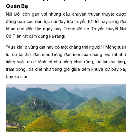
Quản Bạ
Núi Đôi còn gắn với những câu chuyện truyền thuyết được
đồng bào các dân tộc nơi đây lưu truyền từ đời này sang đời
khác cho đến tận ngày nay. Trong đó có Truyền thuyết Núi
Cô Tiên rất cảm động kể rằng:
“Xưa kia, ở vùng đất này có một chàng trai người H’Mông tuấn
tú, có tài thổi đàn môi. Tiếng đàn môi của chàng réo rắt như
tiếng suối, ríu rít lảnh lót như tiếng chim rừng, lúc lại sâu lắng,
trầm bổng, da diết như tiếng gió giữa đêm khuya cứ bay xa,
bay xa mãi.