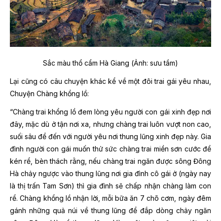
Sắc màu thổ cẩm Hà Giang (Ảnh: sưu tầm)
Lại cũng có câu chuyện khác kể về một đôi trai gái yêu nhau,
Chuyện Chàng khổng lồ:
“Chàng trai khổng lồ đem lòng yêu người con gái xinh đẹp nơi
đây, mặc dù ở tận nơi xa, nhưng chàng trai luôn vượt non cao,
suối sâu để đến với người yêu nơi thung lũng xinh đẹp này. Gia
đình người con gái muốn thử sức chàng trai miền sơn cước để
kén rể, bèn thách rằng, nếu chàng trai ngăn được sông Đông
Hà chảy ngược vào thung lũng nơi gia đình cô gái ở (ngày nay
là thị trấn Tam Sơn) thì gia đình sẽ chấp nhận chàng làm con
rể. Chàng khổng lồ nhận lời, mỗi bữa ăn 7 chõ cơm, ngày đêm
gánh những quả núi về thung lũng để đắp dòng chảy ngăn