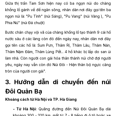
Giữa thị trấn Tam Sơn hiện nay có ba ngọn núi do chàng
khổng lồ gánh về để ngăn sông, nhân dân nơi đây gọi tên ba
ngọn núi là: "Pu Tỉnh" (núi Sáng), "Pu Vang" (núi Vàng ), "Pu
Phia Nú" (núi Đá chuột)
Bước chân chạy vội vã của chàng khổng lồ tạo thành 9 cái hồ
nước sâu ở các làng còn đó đến ngày nay, nhân dân nơi đây
gọi tên các hồ là: Sum Pưn, Thâm Rí, Thâm Lâu, Thâm Nán,
Thâm Nậm Đăm, Thâm Lùng Pết... 4 hồ khác bị lấp do san ủi
làm nhà. Còn người con gái hóa thân thành núi chờ đợi người
yêu, ngày nay vẫn còn đó Núi Đôi - Hiện thân bộ ngực căng
tròn của người con gái".
3. Hướng dẫn di chuyển đến núi
Đôi Quản Bạ
Khoảng cách từ Hà Nội và TP. Hà Giang
- Từ Hà Nội
: Quãng đường đến Núi Đôi Quản Bạ dài
khoảng 300 - 320 km, mất từ 7 - 8 tiếng đi ô tô hoặc xe