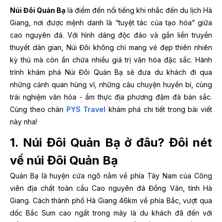
Núi Đôi Quản Bạ
là điểm đến nổi tiếng khi nhắc đến du lịch Hà
Giang, nơi được mệnh danh là “tuyệt tác của tạo hóa” giữa
cao nguyên đá. Với hình dáng độc đáo và gắn liền truyền
thuyết dân gian, Núi Đôi không chỉ mang vẻ đẹp thiên nhiên
kỳ thú mà còn ẩn chứa nhiều giá trị văn hóa đặc sắc. Hành
trình khám phá Núi Đôi Quản Bạ sẽ đưa du khách đi qua
những cảnh quan hùng vĩ, những câu chuyện huyền bí, cùng
trải nghiệm văn hóa - ẩm thực địa phương đậm đà bản sắc.
Cùng theo chân
PYS Travel
khám phá chi tiết trong bài viết
này nha!
1. Núi Đôi Quản Bạ ở đâu? Đôi nét
về núi Đôi Quản Bạ
Quản Bạ là huyện cửa ngõ nằm về phía Tây Nam của Công
viên địa chất toàn cầu Cao nguyên đá Đồng Văn, tỉnh Hà
Giang. Cách thành phố Hà Giang 46km về phía Bắc, vượt qua
dốc Bắc Sum cao ngất trong mây là du khách đã đến với