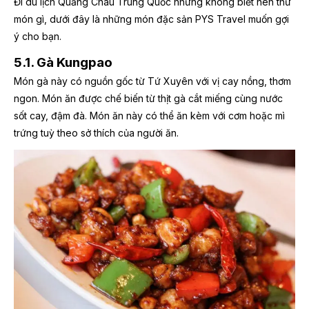
Đi du lịch Quảng Châu Trung Quốc nhưng không biết nên thử
món gì, dưới đây là những món đặc sản PYS Travel muốn gợi
ý cho bạn.
5.1. Gà Kungpao
Món gà này có nguồn gốc từ Tứ Xuyên với vị cay nồng, thơm
ngon. Món ăn được chế biến từ thịt gà cắt miếng cùng nước
sốt cay, đậm đà. Món ăn này có thể ăn kèm với cơm hoặc mì
trứng tuỳ theo sở thích của người ăn.