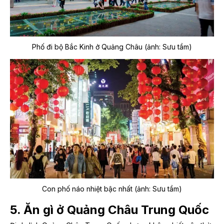
Phố đi bộ Bắc Kinh ở Quảng Châu (ảnh: Sưu tầm)
Con phố náo nhiệt bậc nhất (ảnh: Sưu tầm)
5. Ăn gì ở Quảng Châu Trung Quốc