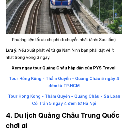
Phương tiện tối ưu chi phí di chuyển nhất (ảnh: Sưu tầm)
Lưu ý:
Nếu xuất phát về từ ga Nam Ninh bạn phải đặt vé ít
nhất trong vòng 3 ngày.
Xem ngay tour Quảng Châu hấp dẫn của PYS Travel:
Tour Hồng Kông - Thẩm Quyến - Quảng Châu 5 ngày 4
đêm từ TP.HCM
Tour Hong Kong - Thẩm Quyến - Quảng Châu - Sa Loan
Cổ Trấn 5 ngày 4 đêm từ Hà Nội
4. Du lịch Quảng Châu Trung Quốc
chơi gì