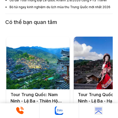
Ưu đãi Tour mừng Đại Lễ Quốc Khánh 2/9/2026 cùng PYS Travel
Bỏ túi ngay kinh nghiệm du lịch mùa thu Trung Quốc mới nhất 2026
Có thể bạn quan tâm
Tour Trung Quốc: Nam
Tour Trung Quốc:
Ninh - Lệ Ba - Thiên Hộ
Ninh - Lệ Ba - Hạ T
Miêu Trại - Trấn Viễn 4
Trấn - Trấn Viễn C
4.9
(
388
)
|
2587
+ đã đặt chỗ
4.9
(
406
)
|
2707
+ đã đặt
ngày 3 đêm từ Hà Nội -
- Thiên Hộ Miêu Trạ