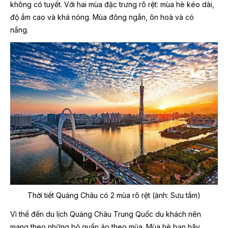
không có tuyết. Với hai mùa đặc trưng rõ rệt: mùa hè kéo dài,
độ ẩm cao và khá nóng. Mùa đông ngắn, ôn hoà và có
nắng.
Thời tiết Quảng Châu có 2 mùa rõ rệt (ảnh: Sưu tầm)
Vì thế đến du lịch Quảng Châu Trung Quốc du khách nên
mang theo những bộ quần áo theo mùa. Mùa hè bạn hãy