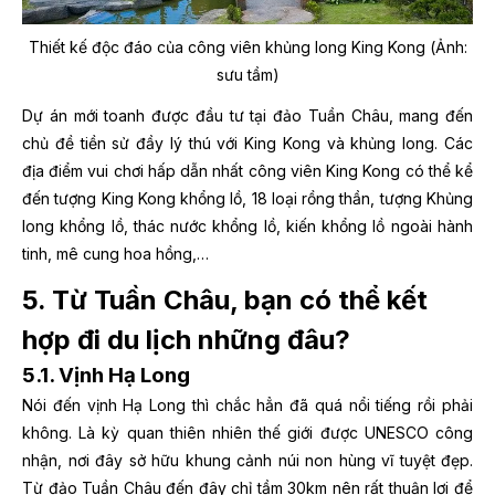
Thiết kế độc đáo của công viên khủng long King Kong (Ảnh:
sưu tầm)
Dự án mới toanh được đầu tư tại đảo Tuần Châu, mang đến
chủ đề tiền sử đầy lý thú với King Kong và khủng long. Các
địa điểm vui chơi hấp dẫn nhất công viên King Kong có thể kể
đến tượng King Kong khổng lồ, 18 loại rồng thần, tượng Khủng
long khổng lồ, thác nước khổng lồ, kiến khổng lồ ngoài hành
tinh, mê cung hoa hồng,…
5. Từ Tuần Châu, bạn có thể kết
hợp đi du lịch những đâu?
5.1. Vịnh Hạ Long
Nói đến vịnh Hạ Long thì chắc hẳn đã quá nổi tiếng rồi phải
không. Là kỳ quan thiên nhiên thế giới được UNESCO công
nhận, nơi đây sở hữu khung cảnh núi non hùng vĩ tuyệt đẹp.
Từ đảo Tuần Châu đến đây chỉ tầm 30km nên rất thuận lợi để