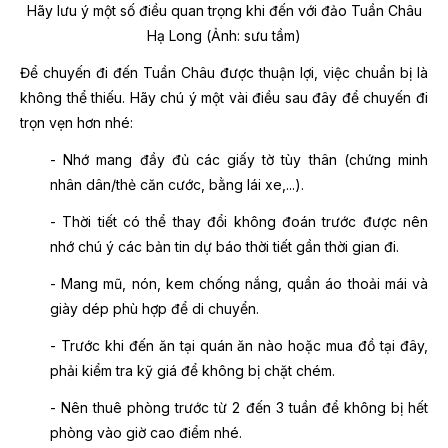
Hãy lưu ý một số điều quan trọng khi đến với đảo Tuần Châu
Hạ Long
(Ảnh: sưu tầm)
Để chuyến đi đến Tuần Châu được thuận lợi, việc chuẩn bị là
không thể thiếu. Hãy chú ý một vài điều sau đây để chuyến đi
trọn vẹn hơn nhé:
- Nhớ mang đầy đủ các giấy tờ tùy thân (chứng minh
nhân dân/thẻ căn cước, bằng lái xe,...).
- Thời tiết có thể thay đổi không đoán trước được nên
nhớ chú ý các bản tin dự báo thời tiết gần thời gian đi.
- Mang mũ, nón, kem chống nắng, quần áo thoải mái và
giày dép phù hợp để di chuyển.
- Trước khi đến ăn tại quán ăn nào hoặc mua đồ tại đây,
phải kiểm tra kỹ giá để không bị chặt chém.
- Nên thuê phòng trước từ 2 đến 3 tuần để không bị hết
phòng vào giờ cao điểm nhé.