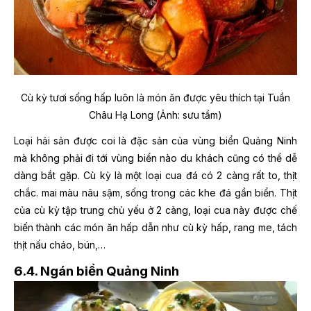
Cù kỳ tươi sống hấp luôn là món ăn được yêu thích tại Tuần
Châu Hạ Long
(Ảnh: sưu tầm)
Loại hải sản được coi là đặc sản của vùng biển Quảng Ninh
mà không phải đi tới vùng biển nào du khách cũng có thể dễ
dàng bắt gặp. Cù kỳ là một loại cua đá có 2 càng rất to, thịt
chắc. mai màu nâu sậm, sống trong các khe đá gần biển. Thịt
của cù kỳ tập trung chủ yếu ở 2 càng, loại cua này được chế
biến thành các món ăn hấp dẫn như cù kỳ hấp, rang me, tách
thịt nấu cháo, bún,…
6.4. Ngán biển Quảng Ninh