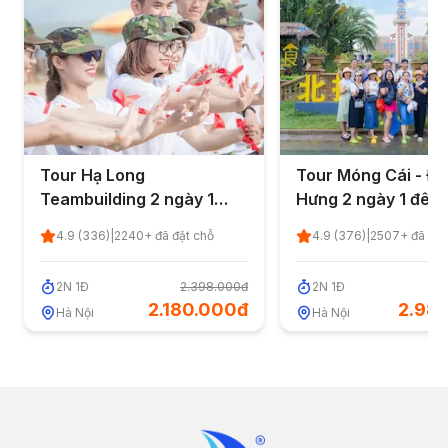
Tour Hạ Long
Tour Móng Cái - Đ
Teambuilding 2 ngày 1
Hưng 2 ngày 1 đêm 
đêm từ Hà Nội 2026
Nội - Quốc Khánh 
4.9
(
336
)
|
2240
+ đã đặt chỗ
4.9
(
376
)
|
2507
+ đã đặt
2
N
1
Đ
2.398.000đ
2
N
1
Đ
3
2.180.000đ
2.98
Hà Nội
Hà Nội