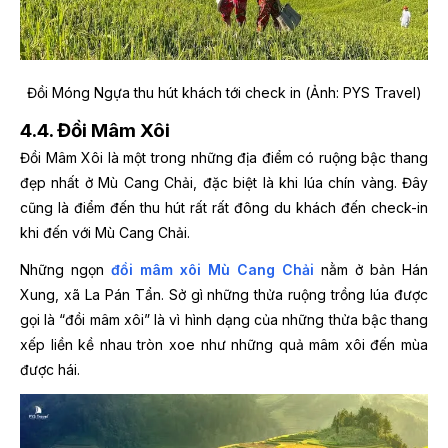
Đồi Móng Ngựa thu hút khách tới check in (Ảnh: PYS Travel)
4.4. Đồi Mâm Xôi
Đồi Mâm Xôi là một trong những địa điểm có ruộng bậc thang
đẹp nhất ở Mù Cang Chải, đặc biệt là khi lúa chín vàng. Đây
cũng là điểm đến thu hút rất rất đông du khách đến check-in
khi đến với Mù Cang Chải.
Những ngọn
đồi mâm xôi Mù Cang Chải
nằm ở bản Hán
Xung, xã La Pán Tẩn. Sở gì những thửa ruộng trồng lúa được
gọi là “đồi mâm xôi” là vì hình dạng của những thửa bậc thang
xếp liền kề nhau tròn xoe như những quả mâm xôi đến mùa
được hái.