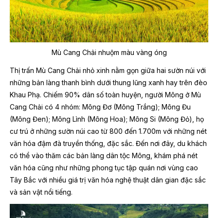
Mù Cang Chải nhuộm màu vàng óng
Thị trấn Mù Cang Chải nhỏ xinh nằm gọn giữa hai sườn núi với
những bản làng thanh bình dưới thung lũng xanh hay trên đèo
Khau Phạ. Chiếm 90% dân số toàn huyện, người Mông ở Mù
Cang Chải có 4 nhóm: Mông Đơ (Mông Trắng); Mông Đu
(Mông Đen); Mông Lình (Mông Hoa); Mông Si (Mông Đỏ), họ
cư trú ở những sườn núi cao từ 800 đến 1.700m với những nét
văn hóa đậm đà truyền thống, đặc sắc. Đến nơi đây, du khách
có thể vào thăm các bản làng dân tộc Mông, khám phá nét
văn hóa cũng như những phong tục tập quán nơi vùng cao
Tây Bắc với nhiều giá trị văn hóa nghệ thuật dân gian đặc sắc
và sản vật nổi tiếng.