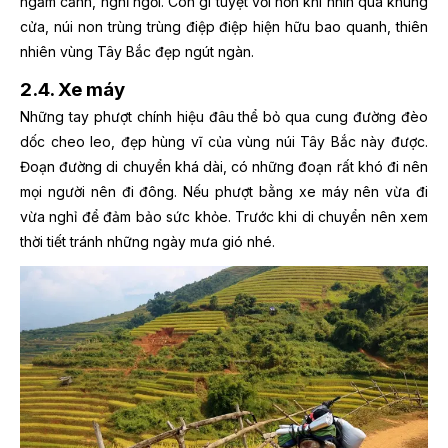
ngắm cảnh, nghỉ ngơi. Còn gì tuyệt vời hơn khi nhìn qua khung
cửa, núi non trùng trùng điệp điệp hiện hữu bao quanh, thiên
nhiên vùng Tây Bắc đẹp ngút ngàn.
2.4. Xe máy
Những tay phượt chính hiệu đâu thể bỏ qua cung đường đèo
dốc cheo leo, đẹp hùng vĩ của vùng núi Tây Bắc này được.
Đoạn đường di chuyển khá dài, có những đoạn rất khó đi nên
mọi người nên đi đông. Nếu phượt bằng xe máy nên vừa đi
vừa nghỉ để đảm bảo sức khỏe. Trước khi di chuyển nên xem
thời tiết tránh những ngày mưa gió nhé.