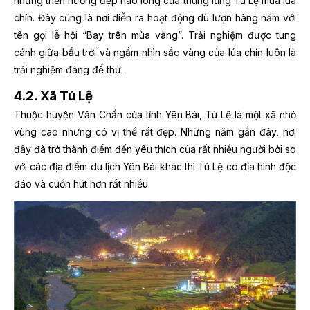
những triền nương đẹp nao lòng của thung lũng Tú Lệ mùa lúa
chín. Đây cũng là
nơi diễn ra hoạt động dù lượn hàng năm với
tên gọi lễ hội “Bay trên mùa vàng”. Trải nghiệm được tung
cánh giữa bầu trời và ngắm nhìn sắc vàng của lúa chín luôn là
trải nghiệm đáng để thử.
4.2. Xã Tú Lệ
Thuộc huyện Văn Chấn của tỉnh Yên Bái, Tú Lệ là một xã nhỏ
vùng cao nhưng có vị thế rất đẹp. Những năm gần đây, nơi
đây đã trở thành điểm đến yêu thích của rất nhiều người bởi so
với các địa điểm du lịch Yên Bái khác thì Tú Lệ có địa hình độc
đáo và cuốn hút hơn rất nhiều.