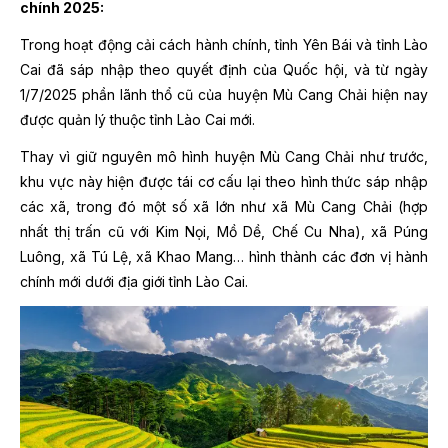
chính 2025:
Trong hoạt động cải cách hành chính, tỉnh Yên Bái và tỉnh Lào
Cai đã sáp nhập theo quyết định của Quốc hội, và từ ngày
1/7/2025 phần lãnh thổ cũ của huyện Mù Cang Chải hiện nay
được quản lý thuộc tỉnh Lào Cai mới.
Thay vì giữ nguyên mô hình huyện Mù Cang Chải như trước,
khu vực này hiện được tái cơ cấu lại theo hình thức sáp nhập
các xã, trong đó một số xã lớn như xã Mù Cang Chải (hợp
nhất thị trấn cũ với Kim Nọi, Mồ Dề, Chế Cu Nha), xã Púng
Luông, xã Tú Lệ, xã Khao Mang… hình thành các đơn vị hành
chính mới dưới địa giới tỉnh Lào Cai.