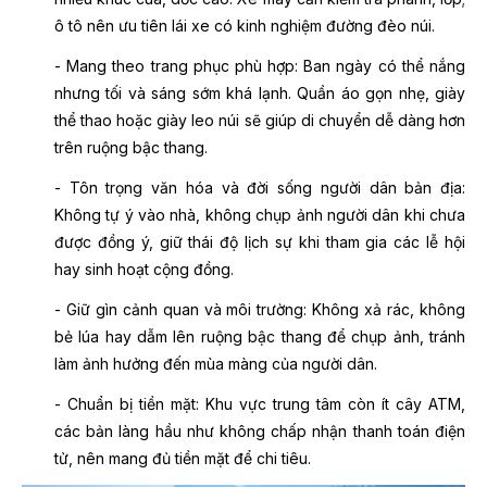
ô tô nên ưu tiên lái xe có kinh nghiệm đường đèo núi.
- Mang theo trang phục phù hợp: Ban ngày có thể nắng
nhưng tối và sáng sớm khá lạnh. Quần áo gọn nhẹ, giày
thể thao hoặc giày leo núi sẽ giúp di chuyển dễ dàng hơn
trên ruộng bậc thang.
- Tôn trọng văn hóa và đời sống người dân bản địa:
Không tự ý vào nhà, không chụp ảnh người dân khi chưa
được đồng ý, giữ thái độ lịch sự khi tham gia các lễ hội
hay sinh hoạt cộng đồng.
- Giữ gìn cảnh quan và môi trường: Không xả rác, không
bẻ lúa hay dẫm lên ruộng bậc thang để chụp ảnh, tránh
làm ảnh hưởng đến mùa màng của người dân.
- Chuẩn bị tiền mặt: Khu vực trung tâm còn ít cây ATM,
các bản làng hầu như không chấp nhận thanh toán điện
tử, nên mang đủ tiền mặt để chi tiêu.