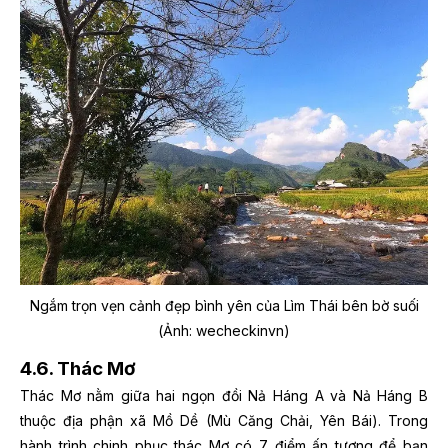
Ngắm trọn vẹn cảnh đẹp bình yên của Lìm Thái bên bờ suối
(Ảnh: wecheckinvn)
4.6. Thác Mơ
Thác Mơ nằm giữa hai ngọn đồi Nả Háng A và Nả Háng B
thuộc địa phận xã Mồ Dề (Mù Căng Chải, Yên Bái). Trong
hành trình chinh phục thác Mơ có 7 điểm ấn tượng để bạn