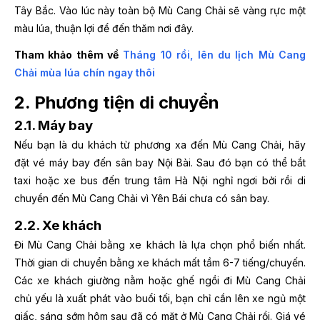
Tây Bắc. Vào lúc này toàn bộ Mù Cang Chải sẽ vàng rực một
màu lúa, thuận lợi để đến thăm nơi đây.
Tham khảo thêm về
Tháng 10 rồi, lên du lịch Mù Cang
Chải mùa lúa chín ngay thôi
2. Phương tiện di chuyển
2.1. Máy bay
Nếu bạn là du khách từ phương xa đến Mù Cang Chải, hãy
đặt vé máy bay đến sân bay Nội Bài. Sau đó bạn có thể bắt
taxi hoặc xe bus đến trung tâm Hà Nội nghỉ ngơi bởi rồi di
chuyển đến Mù Cang Chải vì Yên Bái chưa có sân bay.
2.2. Xe khách
Đi Mù Cang Chải bằng xe khách là lựa chọn phổ biến nhất.
Thời gian di chuyển bằng xe khách mất tầm 6-7 tiếng/chuyến.
Các xe khách giường nằm hoặc ghế ngồi đi Mù Cang Chải
chủ yếu là xuất phát vào buổi tối, bạn chỉ cần lên xe ngủ một
giấc, sáng sớm hôm sau đã có mặt ở Mù Cang Chải rồi. Giá vé