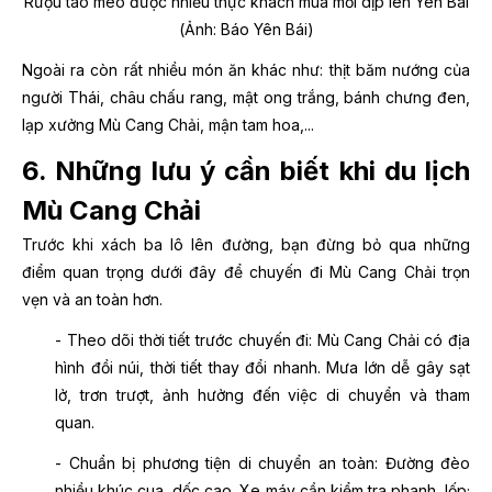
Rượu táo mèo được nhiều thực khách mua mỗi dịp lên Yên Bái
(Ảnh: Báo Yên Bái)
Ngoài ra còn rất nhiều món ăn khác như: thịt băm nướng của
người Thái, châu chấu rang, mật ong trắng, bánh chưng đen,
lạp xưởng Mù Cang Chải, mận tam hoa,...
6. Những lưu ý cần biết khi du lịch
Mù Cang Chải
Trước khi xách ba lô lên đường, bạn đừng bỏ qua những
điểm quan trọng dưới đây để chuyến đi Mù Cang Chải trọn
vẹn và an toàn hơn.
- Theo dõi thời tiết trước chuyến đi: Mù Cang Chải có địa
hình đồi núi, thời tiết thay đổi nhanh. Mưa lớn dễ gây sạt
lở, trơn trượt, ảnh hưởng đến việc di chuyển và tham
quan.
- Chuẩn bị phương tiện di chuyển an toàn: Đường đèo
nhiều khúc cua, dốc cao. Xe máy cần kiểm tra phanh, lốp;