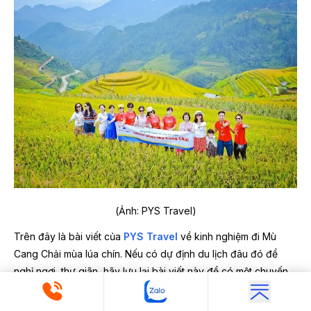
(Ảnh: PYS Travel)
Trên đây là bài viết của
PYS Travel
về kinh nghiệm đi Mù
Cang Chải mùa lúa chín. Nếu có dự định du lịch đâu đó để
nghỉ ngơi, thư giãn, hãy lưu lại bài viết này để có một chuyến
đi tuyệt vời nhé.