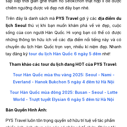
sắp xếp thời gian ghé thăm hồ Seokchon thật hợp lí để được
chiêm ngưỡng được vẽ đẹp nơi đây bạn nhé.
Trên đây là danh sách mà
PYS Travel
gợi ý các
địa điểm du
lịch Seoul
thú vị khi bạn muốn khám phá về vẻ đẹp, cuộc
sống của con người Hàn Quốc. Hi vọng bạn có thể có được
những thông tin hữu ích vể các địa điểm nổi tiếng này và có
chuyến du lịch Hàn Quốc trọn vẹn, nhiều kỉ niệm đẹp. Nhanh
tay đăng ký
tour du lịch Hàn Quốc 6 ngày 5 đêm
nhé!
Tham khảo các tour du lịch đang HOT của PYS Travel:
Tour Hàn Quốc mùa thu vàng 2025: Seoul - Nami -
Everland - Hanok Bukchon 5 ngày 4 đêm từ Hà Nội
Tour Hàn Quốc mùa đông 2025: Busan - Seoul - Lotte
World - Trượt tuyết Elysian 6 ngày 5 đêm từ Hà Nội
Bản Quyền Hình Ảnh:
PYS Travel luôn tôn trọng quyền sở hữu trí tuệ về tác phẩm