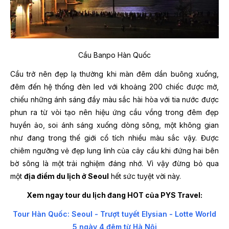
Cầu Banpo Hàn Quốc
Cầu trở nên đẹp lạ thường khi màn đêm dần buông xuống,
đêm đến hệ thống đèn led với khoảng 200 chiếc được mở,
chiếu những ánh sáng đầy màu sắc hài hòa với tia nước được
phun ra từ vòi tạo nên hiệu ứng cầu vồng trong đêm đẹp
huyền ảo, soi ánh sáng xuống dòng sông, một không gian
như đang trong thế giới cổ tích nhiều màu sắc vậy. Được
chiêm ngưỡng vẻ đẹp lung linh của cây cầu khi đứng hai bên
bờ sông là một trải nghiệm đáng nhớ. Vì vậy đừng bỏ qua
một
địa điểm du lịch ở Seoul
hết sức tuyệt vời này.
Xem ngay tour du lịch đang HOT của PYS Travel:
Tour Hàn Quốc: Seoul - Trượt tuyết Elysian - Lotte World
5 ngày 4 đêm từ Hà Nội