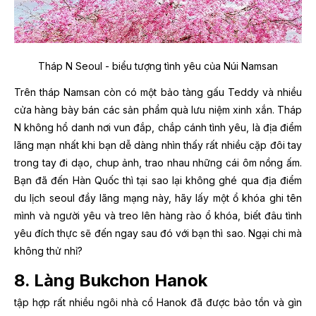
Tháp N Seoul - biểu tượng tình yêu của Núi Namsan
Trên tháp Namsan còn có một bảo tàng gấu Teddy và nhiều
cửa hàng bày bán các sản phẩm quà lưu niệm xinh xắn. Tháp
N không hổ danh nơi vun đắp, chắp cánh tình yêu, là địa điểm
lãng mạn nhất khi bạn dễ dàng nhìn thấy rất nhiều cặp đôi tay
trong tay đi dạo, chup ảnh, trao nhau những cái ôm nồng ấm.
Bạn đã đến Hàn Quốc thì tại sao lại không ghé qua
địa điểm
du lịch seoul
đầy lãng mạng này, hãy lấy một ổ khóa ghi tên
mình và người yêu và treo lên hàng rào ổ khóa, biết đâu tình
yêu đích thực sẽ đến ngay sau đó với bạn thì sao. Ngại chi mà
không thử nhỉ?
8. Làng Bukchon Hanok
tập hợp rất nhiều ngôi nhà cổ Hanok đã được bảo tồn và gìn