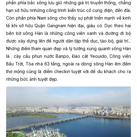
phần phía bắc sông lưu giữ những giá trị truyền thống, chẳng
hạn sở hữu nnhững công trình kiến trúc cổ cung điện, đền đài.
Còn phần phía Nam sông cho thấy sự phát triển mạnh về kinh
tế khi sở hữu Quận Gangnam hiện đại, giàu có. Dọc theo hai
bên bờ sông Hàn là những công viên xanh và đường đi bộ
được xây dựng lên để người dân tập thể dục, tảo bộ, giải trí...
Những điểm tham quan đẹp và lý tưởng xung quanh sông Hàn
là : cây cầu phun nước Banpo, Đảo cát Yeouido, Công viên
Bầu Trời, Tòa nhà 63 tầng, ngoài ra dòng sông Hàn êm đềm
thơ mộng cũng là điểm checkin tuyệt vời để du khách cho ra
những bức ảnh tuyệt đẹp.