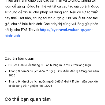
nhiếp ảnh, ảnh chụp của các cá nhân và tổ chức. Chúng tôi
luôn cố gắng nỗ lực liên hệ với tất cả các tác giả có ảnh được
sử dụng để xin sự cho phép sử dụng ảnh. Nếu có sự sơ xuất
hay thiếu sót nào, chúng tôi xin được gửi lời xin lỗi tới các tác
giả, chủ sở hữu hình ảnh. Các anh/chị cũng vui lòng gửi phản
hồi lại cho PYS Travel:
https://pystravel.vn/ban-quyen-
hinh-anh
Các tin liên quan
Du lịch Hàn Quốc tháng 9: Tận hưởng mùa thu 2026 lãng mạn
Tháng 9 nên đi du lịch ở đâu? Gợi ý TOP điểm đến lý tưởng của năm
2026
Tháng 9 nên đi du lịch nước ngoài ở đâu? Gợi ý 11 điểm đến đẹp, dễ
đi và đáng trải nghiệm nhất 2026
Có thể bạn quan tâm