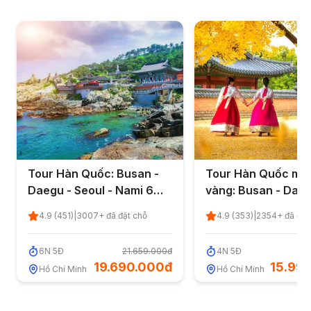
Tour Hàn Quốc: Busan -
Tour Hàn Quốc mù
Daegu - Seoul - Nami 6
vàng: Busan - Daeg
ngày 5 đêm từ TP.HCM
Seoul 4 ngày 5 đêm
4.9
(
451
)
|
3007
+ đã đặt chỗ
4.9
(
353
)
|
2354
+ đã đặt
TP.HCM
6
N
5
Đ
21.659.000đ
4
N
5
Đ
17
19.690.000đ
15.99
Hồ Chí Minh
Hồ Chí Minh