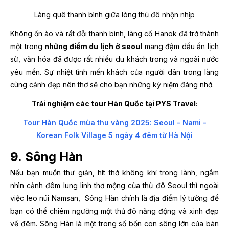
Làng quê thanh bình giữa lòng thủ đô nhộn nhịp
Không ồn ào và rất đỗi thanh bình, làng cổ Hanok đã trở thành
một trong
những điểm du lịch ở seoul
mang đậm dấu ấn lịch
sử, văn hóa đã được rất nhiều du khách trong và ngoài nước
yêu mến. Sự nhiệt tình mến khách của người dân trong làng
cùng cảnh đẹp nên thơ sẽ cho bạn những kỷ niệm đáng nhớ.
Trải nghiệm các tour Hàn Quốc tại PYS Travel:
Tour Hàn Quốc mùa thu vàng 2025: Seoul - Nami -
Korean Folk Village 5 ngày 4 đêm từ Hà Nội
9.
Sông Hàn
Nếu bạn muốn thư giản, hít thở không khí trong lành, ngắm
nhìn cảnh đêm lung linh thơ mộng của thủ đô Seoul thì ngoài
việc leo núi Namsan, Sông Hàn chính là địa điểm lý tưởng để
bạn có thể chiêm ngưỡng một thủ đô năng động và xinh đẹp
về đêm. Sông Hàn là một trong số bốn con sông lớn của bán