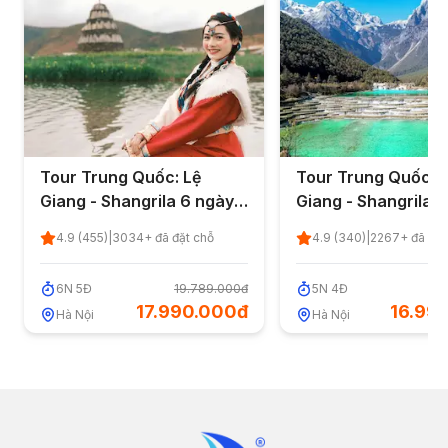
Tour Trung Quốc: Lệ
Tour Trung Quốc: 
Giang - Shangrila 6 ngày 5
Giang - Shangrila 5
đêm từ Hà Nội
đêm từ Hà Nội
4.9
(
455
)
|
3034
+ đã đặt chỗ
4.9
(
340
)
|
2267
+ đã đặt
6
N
5
Đ
19.789.000đ
5
N
4
Đ
18
17.990.000đ
16.99
Hà Nội
Hà Nội