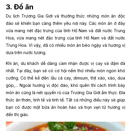
3. Đồ ăn
Du lịch Trương Gia Giới và thưởng thức những món ăn độc
đáo sẽ khiến bạn càng thêm yêu nơi này. Các món ăn ở đây
vừa mang nét đặc trưng của tỉnh Hồ Nam và đất nước Trung
Hoa, vừa mang nét đặc trưng của tỉnh Hồ Nam và đất nước
Trung Hoa. Vì vậy, đã có nhiều món ăn béo ngậy và hương vị
dựa trên nước tương.
Khi ăn, du khách dễ dàng cảm nhận được vị cay và đậm đà
nhất. Tại đây, bạn sẽ có cơ hội nếm thử nhiều món ngon khó
cưỡng. Có thể kể đến: lẩu cá cay, dimsum, thịt xào, xào, dưa
góp,… Ngoài hương vị độc đáo, khó quên thì cách trình bày
món ăn cũng là nét quyến rũ của Trương Gia Giới ẩm thực. Đĩa
thức ăn thơm, tinh tế và tinh tế. Tất cả những điều này sẽ giúp
bạn có được một bữa ăn hoàn hảo và trọn vẹn từ hương vị
đến thị giác.