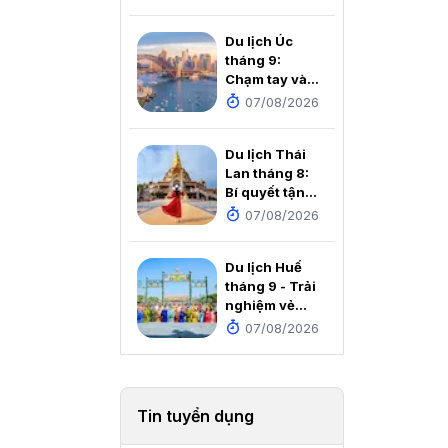
tích dưới
chân Cột cờ
Du lịch Úc
Lũng Cú
tháng 9:
Chạm tay vào
mùa xuân rực
07/08/2026
rỡ nơi xứ sở
Chuột túi
Du lịch Thái
Lan tháng 8:
Bí quyết tận
hưởng thiên
07/08/2026
đường mùa
mưa với chi
Du lịch Huế
phí cực rẻ
tháng 9 - Trải
nghiệm vẻ
đẹp thơ mộng
07/08/2026
của Cố đô
Tin tuyển dụng