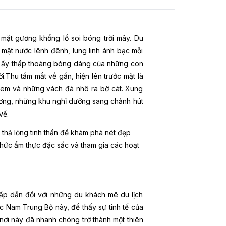
mặt gương khổng lồ soi bóng trời mây. Du
mặt nước lênh đênh, lung linh ánh bạc mỗi
Nơi ấy thấp thoáng bóng dáng của những con
i.Thu tầm mắt về gần, hiện lên trước mặt là
em và những vách đá nhô ra bờ cát. Xung
ương, những khu nghỉ dưỡng sang chảnh hút
 về.
 thả lỏng tinh thần để khám phá nét đẹp
thức ẩm thực đặc sắc và tham gia các hoạt
hấp dẫn đối với những du khách mê du lịch
c Nam Trung Bộ này, để thấy sự tinh tế của
nơi này đã nhanh chóng trở thành một thiên