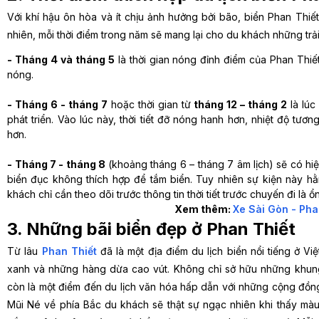
Với khí hậu ôn hòa và ít chịu ảnh hưởng bởi bão, biển Phan Thiế
nhiên, mỗi thời điểm trong năm sẽ mang lại cho du khách những trả
- Tháng 4 và tháng 5
là thời gian nóng đỉnh điểm của Phan Thiế
nóng.
- Tháng 6 - tháng 7
hoặc thời gian từ
tháng 12 – tháng 2
là lúc
phát triển. Vào lúc này, thời tiết đỡ nóng hanh hơn, nhiệt độ tư
hơn.
- Tháng 7 - tháng 8
(khoảng tháng 6 – tháng 7 âm lịch) sẽ có hiệ
biển đục không thích hợp để tắm biển. Tuy nhiên sự kiện này 
khách chỉ cần theo dõi trước thông tin thời tiết trước chuyến đi là ổn
Xem thêm:
Xe Sài Gòn - Pha
3. Những bãi biển đẹp ở Phan Thiết
Từ lâu
Phan Thiết
đã là một địa điểm du lịch biển nổi tiếng ở Việ
xanh và những hàng dừa cao vút. Không chỉ sở hữu những khung
còn là một điểm đến du lịch văn hóa hấp dẫn với những cộng đồn
Mũi Né về phía Bắc du khách sẽ thật sự ngạc nhiên khi thấy mà