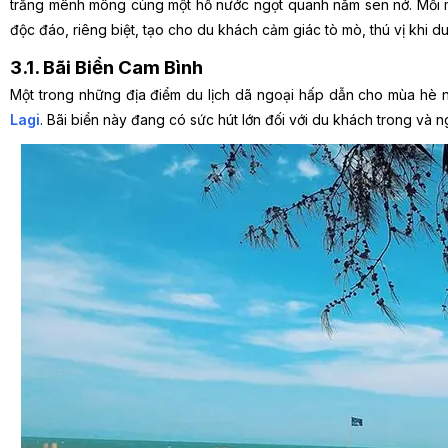
trắng mênh mông cùng một hồ nước ngọt quanh năm sen nở. Mỗi m
độc đáo, riêng biệt, tạo cho du khách cảm giác tò mò, thú vị khi du 
3.1. Bãi Biển Cam Bình
Một trong những địa điểm du lịch dã ngoại hấp dẫn cho mùa hè n
Lagi
. Bãi biển này đang có sức hút lớn đối với du khách trong và ng