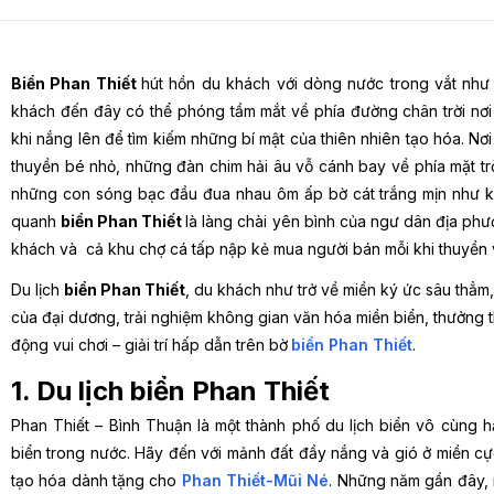
Biển Phan Thiết
hút hồn du khách với dòng nước trong vắt như 
khách đến đây có thể phóng tầm mắt về phía đường chân trời nơi 
khi nắng lên để tìm kiếm những bí mật của thiên nhiên tạo hóa. 
thuyền bé nhỏ, những đàn chim hải âu vỗ cánh bay về phía mặt trờ
những con sóng bạc đầu đua nhau ôm ấp bờ cát trắng mịn như k
quanh
biển Phan Thiết
là làng chài yên bình của ngư dân địa ph
khách và cả khu chợ cá tấp nập kẻ mua người bán mỗi khi thuyền
Du lịch
biển Phan Thiết
, du khách như trở về miền ký ức sâu thẳm,
của đại dương, trải nghiệm không gian văn hóa miền biển, thưởng 
động vui chơi – giải trí hấp dẫn trên bờ
biển Phan Thiết
.
1. Du lịch biển Phan Thiết
Phan Thiết – Bình Thuận là một thành phố du lịch biển vô cùng 
biển trong nước. Hãy đến với mảnh đất đầy nắng và gió ở miền cự
tạo hóa dành tặng cho
Phan Thiết-Mũi Né
. Những năm gần đây, 