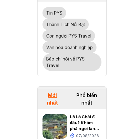
Tin PYS
Thành Tích Nổi Bật
Con người PYS Travel
Văn hóa doanh nghiệp
Báo chí nói về PYS
Travel
Mới
Phổ biến
nhất
nhất
Lô Lô Chải ở
đâu? Khám
phá ngôi làng
cổ đẹp như cổ
07/08/2026