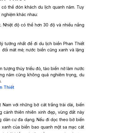
t có thể đón khách du lịch quanh năm. Tuy
i nghiệm khác nhau:
t. Nhiệt độ có thể hơn 30 độ và nhiều nắng
 lý tưởng nhất để đi du lịch biển Phan Thiết
ơng đối mát mẻ; nước biển cũng xanh và lặng
n tượng thủy triều đỏ, tảo biển nở làm nước
hằng năm cũng không quá nghiêm trọng, du
.
n Thiết
t Nam với những bờ cát trắng trải dài, biển
 cảnh thiên nhiên xinh đẹp, vùng đất này
g dân cư đa dạng. Nếu đi dọc theo bờ biển
u xanh của biển bao quanh một sa mạc cát