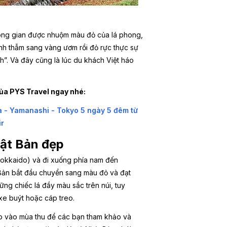
hông gian được nhuộm màu đỏ của lá phong,
anh thẫm sang vàng ươm rồi đỏ rực thực sự
h”. Và đây cũng là lúc du khách Việt háo
ủa PYS Travel ngay nhé:
a - Yamanashi - Tokyo 5 ngày 5 đêm từ
ir
hật Bản đẹp
(Hokkaido) và đi xuống phía nam đến
 Bản bắt đầu chuyển sang màu đỏ và đạt
ững chiếc lá đầy màu sắc trên núi, tuy
 xe buýt hoặc cáp treo.
p
vào mùa thu để các bạn tham khảo và