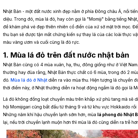
Nhật Bản - một đất nước xinh đẹp nằm ở phía Đông châu Á, nổi tiến
diệu. Trong đó, mùa lá đỏ, hay còn gọi là "Momiji" bằng tiếng Nhật,
để khám phá vẻ đẹp thiên nhiên cổ điển của xứ sở mặt trời mọc.
Đ
thu bạn sẽ được tận mắt chứng kiến sự thay lá của các loài thực v
màu vàng ươm và cuối cùng là đỏ rực.
1. Mùa lá đỏ trên đất nước nhật bản
Nhật Bản cũng có 4 mùa xuân, hạ, thu, đông giống như ở Việt Na
thường hay đùa rằng, Nhật Bản thực chất có 6 mùa, trong đó 2 mù
đỏ.
Mùa lá đỏ ở Nhật
diễn ra vào mùa thu. Hiện tượng lá chuyển đỏ
thời điểm này, ở Nhật thường diễn ra hoạt động ngắm lá đỏ gọi là Mo
Lá đỏ không đồng loạt chuyển màu trên khắp xứ phù tang mà sẽ di
hội Momijigari cũng bắt đầu từ tháng 9 và từ khu vực Hokkaido rồi
Những năm khí hậu chuyển lạnh sớm hơn, mùa
lá phong đỏ Nhật 
lại, nếu trời chuyển lạnh muộn hơn thì mùa lá đỏ cũng diễn ra trễ hơn