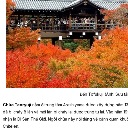
Đền Tofukuji (Ảnh: Sưu t
Chùa Tenryuji
nằm ở trung tâm Arashiyama được xây dựng năm 1339
đã bị cháy 8 lần và mỗi lần bị cháy lại được trùng tu lại. Vào nă
nhận là Di Sản Thế Giới. Ngôi chùa này nổi tiếng về cảnh quan khuô
Chiteien
.