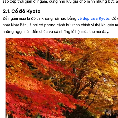
sắp xếp thời gian đi ngắm, cũng như lưu giữ cho mình những bức ả
2.1.
Cố đô Kyoto
Để ngắm mùa lá đỏ thì không nơi nào bằng
vẻ đẹp của Kyoto
.
Cố đ
nhất Nhật Bản, là nơi có phong cảnh hữu tình chính vì thế khi đến mù
những ngọn núi, đền chùa và cả những lễ hội mùa thu nơi đây.