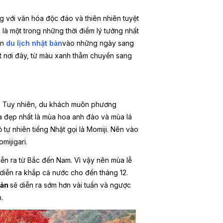
g với văn hóa độc đáo và thiên nhiên tuyệt
 là một trong những thời điểm lý tưởng nhất
ến
du lịch nhật bản
vào những ngày sang
ật nơi đây, từ màu xanh thẫm chuyển sang
m. Tuy nhiên, du khách muôn phương
a đẹp nhất là mùa hoa anh đào và mùa lá
 tự nhiên tiếng Nhật gọi là Momiji. Nên vào
mijigari.
ễn ra từ Bắc đến Nam. Vì vậy nên mùa lễ
 diễn ra khắp cả nước cho đến tháng 12.
Bản
sẽ diễn ra sớm hơn vài tuần và ngược
.