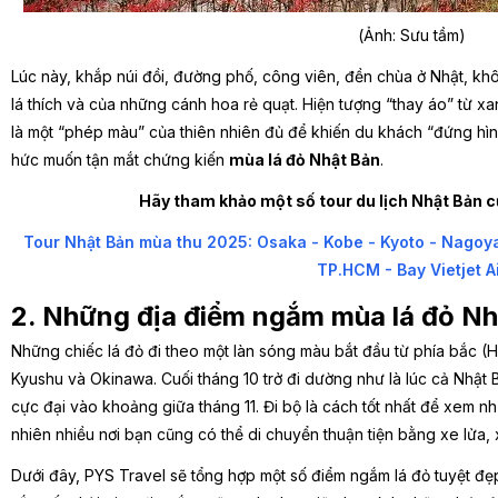
(Ảnh: Sưu tầm)
Lúc này, khắp núi đồi, đường phố, công viên, đền chùa ở Nhật, k
lá thích và của những cánh hoa rẻ quạt. Hiện tượng “thay áo” từ x
là một “phép màu” của thiên nhiên đủ để khiến du khách “đứng hìn
hức muốn tận mắt chứng kiến
mùa lá đỏ Nhật Bản
.
Hãy tham khảo một số tour du lịch Nhật Bản c
Tour Nhật Bản mùa thu 2025: Osaka - Kobe - Kyoto - Nagoy
TP.HCM - Bay Vietjet A
2. Những địa điểm ngắm mùa lá đỏ N
Những chiếc lá đỏ đi theo một làn sóng màu bắt đầu từ phía bắc 
Kyushu và Okinawa. Cuối tháng 10 trở đi dường như là lúc cả Nhật
cực đại vào khoảng giữa tháng 11. Đi bộ là cách tốt nhất để xem nh
nhiên nhiều nơi bạn cũng có thể di chuyển thuận tiện bằng xe lửa,
Dưới đây, PYS Travel sẽ tổng hợp
một số điểm ngắm lá đỏ tuyệt đẹ