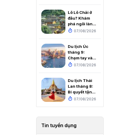
- Lệ Giang -
Shangrila
Lô Lô Chải ở
2026
đâu? Khám
phá ngôi làng
cổ đẹp như cổ
07/08/2026
tích dưới
chân Cột cờ
Du lịch Úc
Lũng Cú
tháng 9:
Chạm tay vào
mùa xuân rực
07/08/2026
rỡ nơi xứ sở
Chuột túi
Du lịch Thái
Lan tháng 8:
Bí quyết tận
hưởng thiên
07/08/2026
đường mùa
mưa với chi
phí cực rẻ
Tin tuyển dụng