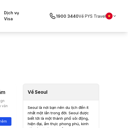
Dịch vụ
1900 3440
Về PYS Travel
Visa
hăm
Về Seoul
ign
m văn
Seoul là nơi bạn nên du lịch đến ít
nhất một lần trong đời. Seoul được
biết tới là một thành phố sôi động,
thêm
hiện đại, ẩm thực phong phú, kinh