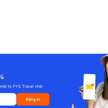
0%
mật từ PYS Travel nhé!
Đăng kí