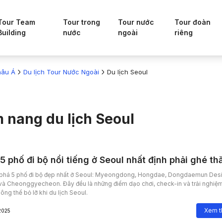
Tour Team
Tour trong
Tour nước
Tour đoàn
Building
nước
ngoài
riêng
hâu Á
Du lịch Tour Nước Ngoài
Du lịch Seoul
 nang du lịch
Seoul
5 phố đi bộ nổi tiếng ở Seoul nhất định phải ghé t
phá 5 phố đi bộ đẹp nhất ở Seoul: Myeongdong, Hongdae, Dongdaemun Des
và Cheonggyecheon. Đây đều là những điểm dạo chơi, check-in và trải nghiệ
ông thể bỏ lỡ khi du lịch Seoul.
Xem 
2025