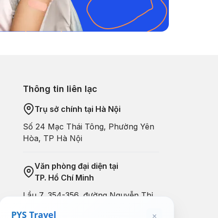
Thông tin liên lạc
Trụ sở chính tại Hà Nội
Số 24 Mạc Thái Tông, Phường Yên
Hòa, TP Hà Nội
Văn phòng đại diện tại
TP. Hồ Chí Minh
Lầu 7, 354-356, đường Nguyễn Thị
Minh Khai, Phường Bàn Cờ, Tp.HCM
PYS Travel
✕