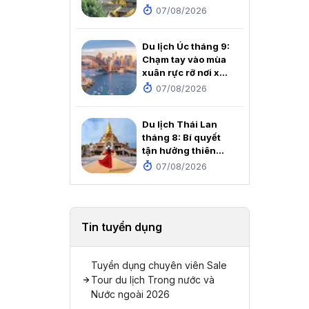
tích dưới chân Cột
07/08/2026
cờ Lũng Cú
Du lịch Úc tháng 9:
Chạm tay vào mùa
xuân rực rỡ nơi xứ
sở Chuột túi
07/08/2026
Du lịch Thái Lan
tháng 8: Bí quyết
tận hưởng thiên
đường mùa mưa với
07/08/2026
chi phí cực rẻ
Tin tuyển dụng
Tuyển dụng chuyên viên Sale
Tour du lịch Trong nước và
Nước ngoài 2026