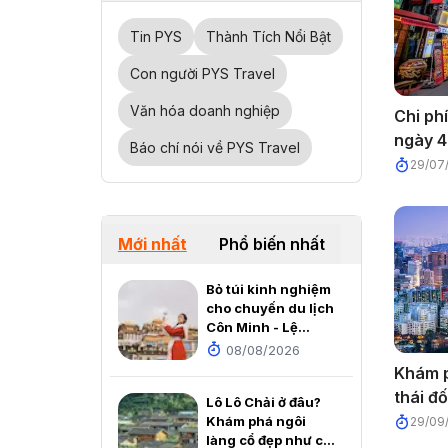
Tin PYS
Thành Tích Nổi Bật
Con người PYS Travel
Văn hóa doanh nghiệp
Chi ph
ngày 4
Báo chí nói về PYS Travel
29/07
Mới nhất
Phổ biến nhất
Bỏ túi kinh nghiệm
cho chuyến du lịch
Côn Minh - Lệ
Giang - Shangrila
08/08/2026
2026
Khám p
thái đ
Lô Lô Chải ở đâu?
Khám phá ngôi
29/09
làng cổ đẹp như cổ