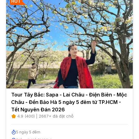
HOT
Tour Tây Bắc: Sapa - Lai Châu - Điện Biên - Mộc
Châu - Đền Bảo Hà 5 ngày 5 đêm từ TP.HCM -
Tết Nguyên Đán 2026
4.9
(
400
) |
2667
+ đã đặt chỗ
5
ngày
5
đêm