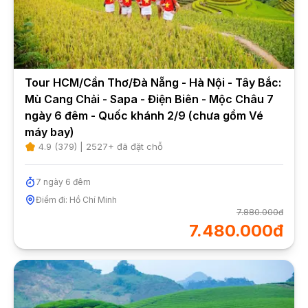
Tour HCM/Cần Thơ/Đà Nẵng - Hà Nội - Tây Bắc:
Mù Cang Chải - Sapa - Điện Biên - Mộc Châu 7
ngày 6 đêm - Quốc khánh 2/9 (chưa gồm Vé
máy bay)
4.9
(
379
) |
2527
+ đã đặt chỗ
7
ngày
6
đêm
Điểm đi:
Hồ Chí Minh
7.880.000đ
7.480.000đ