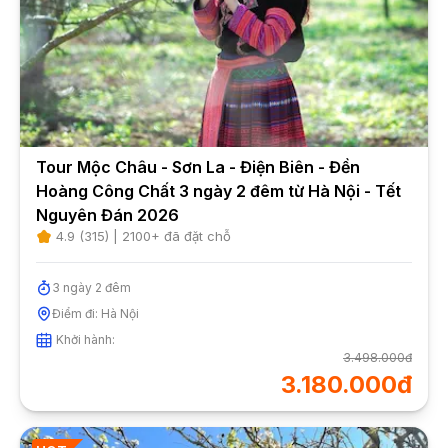
Tour Mộc Châu - Sơn La - Điện Biên - Đền
Hoàng Công Chất 3 ngày 2 đêm từ Hà Nội - Tết
Nguyên Đán 2026
4.9
(
315
) |
2100
+ đã đặt chỗ
3
ngày
2
đêm
Điểm đi:
Hà Nội
Khởi hành:
3.498.000đ
3.180.000đ