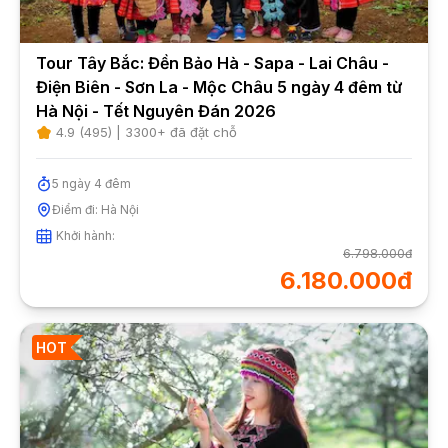
Tour Tây Bắc: Đền Bảo Hà - Sapa - Lai Châu -
Điện Biên - Sơn La - Mộc Châu 5 ngày 4 đêm từ
Hà Nội - Tết Nguyên Đán 2026
4.9
(
495
) |
3300
+ đã đặt chỗ
5
ngày
4
đêm
Điểm đi:
Hà Nội
Khởi hành:
6.798.000đ
6.180.000đ
HOT