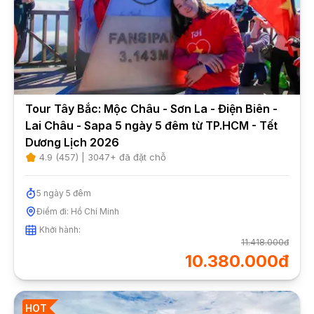
Tour Tây Bắc: Mộc Châu - Sơn La - Điện Biên -
Lai Châu - Sapa 5 ngày 5 đêm từ TP.HCM - Tết
Dương Lịch 2026
4.9
(
457
) |
3047
+ đã đặt chỗ
5
ngày
5
đêm
Điểm đi:
Hồ Chí Minh
Khởi hành:
11.418.000đ
10.380.000đ
HOT