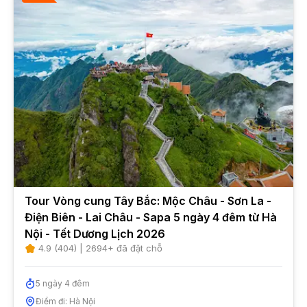
Tour Vòng cung Tây Bắc: Mộc Châu - Sơn La -
Điện Biên - Lai Châu - Sapa 5 ngày 4 đêm từ Hà
Nội - Tết Dương Lịch 2026
4.9
(
404
) |
2694
+ đã đặt chỗ
5
ngày
4
đêm
Điểm đi:
Hà Nội