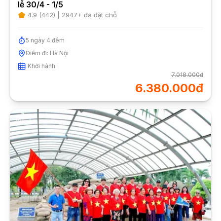
lễ 30/4 - 1/5
4.9
(
442
) |
2947
+ đã đặt chỗ
5
ngày
4
đêm
Điểm đi:
Hà Nội
Khởi hành:
7.018.000đ
6.380.000đ