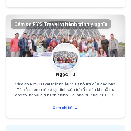
Cảm ơn PYS Travel vì hành trình ý nghĩa
Ngọc Tú
Cảm ơn PYS Travel thật nhiều vì sự hỗ trợ của các bạn.
Tôi vẫn còn nhớ sự tận tình của tư vấn viên khi hỗ trợ
cho tôi ngoài giờ hành chính. Tôi nhớ nụ cười của HDV
Nhất, chàng trai thông minh, lém lỉnh và rất chu đáo với
từng thành viên trong đoàn.
Xem chi tiết →