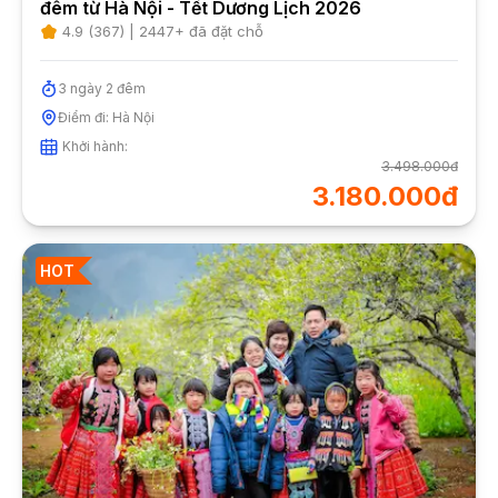
đêm từ Hà Nội - Tết Dương Lịch 2026
4.9
(
367
) |
2447
+ đã đặt chỗ
3
ngày
2
đêm
Điểm đi:
Hà Nội
Khởi hành:
3.498.000đ
3.180.000đ
HOT