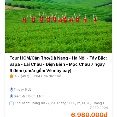
Tour HCM/Cần Thơ/Đà Nẵng - Hà Nội - Tây Bắc:
Sapa - Lai Châu - Điện Biên - Mộc Châu 7 ngày
6 đêm (chưa gồm Vé máy bay)
4.9
(
497
) |
3314
+ đã đặt chỗ
7
ngày
6
đêm
Điểm đi:
Hồ Chí Minh
Khởi hành:
Tháng 10: 22, 29; Tháng 11: 05, 12, 19, 26; Tháng 12: 03, 10, 17, 24, 31
7.380.000đ
6.980.000đ