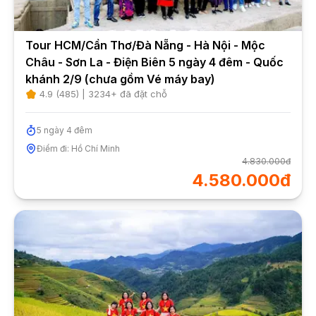
Tour HCM/Cần Thơ/Đà Nẵng - Hà Nội - Mộc
Châu - Sơn La - Điện Biên 5 ngày 4 đêm - Quốc
khánh 2/9 (chưa gồm Vé máy bay)
4.9
(
485
) |
3234
+ đã đặt chỗ
5
ngày
4
đêm
Điểm đi:
Hồ Chí Minh
4.830.000đ
4.580.000đ